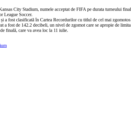
Kansas City Stadium, numele acceptat de FIFA pe durata turneului final,
or League Soccer.
a fost clasificată în Cartea Recordurilor cu titlul de cel mai zgomotos 
 a fost de 142.2 decibeli, un nivel de zgomot care se apropie de limita
e finală, care va avea loc la 11 iulie.
dium