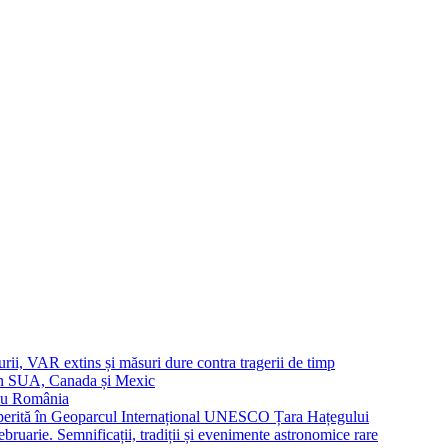
urii, VAR extins și măsuri dure contra tragerii de timp
in SUA, Canada și Mexic
 cu România
operită în Geoparcul Internațional UNESCO Țara Hațegului
uarie. Semnificații, tradiții și evenimente astronomice rare