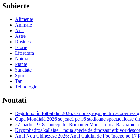
Subiecte
Alimente
Animale
Arta
Astre
Business
Istorie
Literatura
Natura
Plante
Sanatate
Sport
Tari
Tehnologie
Noutati
Reguli noi în fotbal din 2026: cartonaș roșu pentru acoperirea g
Cupa Mondială 2026 se joacă pe 16 stadioane spectaculoase d
27 martie 1918 – începutul României Mari: Unirea Basarabiei
Kryptohadros kallaiae – noua specie de dinozaur erbivor desc
Anul Nou Chinezesc 2026: Anul Calului de Foc începe pe 17 febr