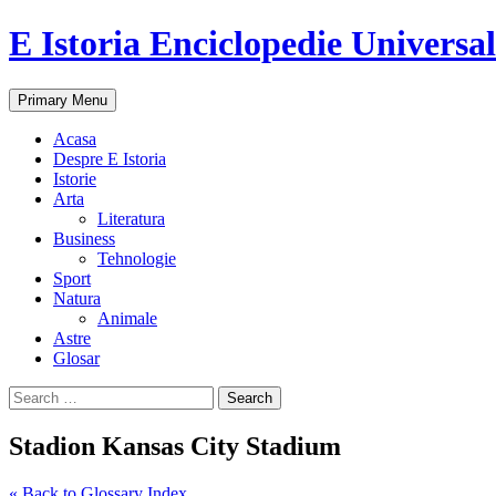
E Istoria Enciclopedie Universa
Search
Skip
Primary Menu
to
content
Acasa
Despre E Istoria
Istorie
Arta
Literatura
Business
Tehnologie
Sport
Natura
Animale
Astre
Glosar
Search
for:
Stadion Kansas City Stadium
« Back to Glossary Index