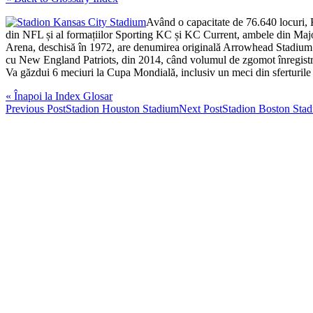
Având o capacitate de 76.640 locuri, 
din NFL și al formațiilor Sporting KC și KC Current, ambele din Maj
Arena, deschisă în 1972, are denumirea originală Arrowhead Stadium și 
cu New England Patriots, din 2014, când volumul de zgomot înregistrat
Va găzdui 6 meciuri la Cupa Mondială, inclusiv un meci din sferturile d
« Înapoi la Index Glosar
Post
Previous Post
Stadion Houston Stadium
Next Post
Stadion Boston Sta
navigation