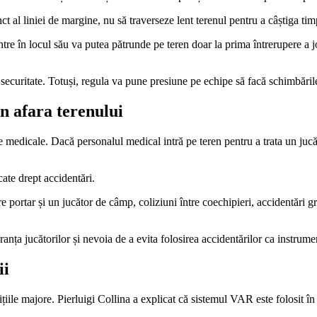
t al liniei de margine, nu să traverseze lent terenul pentru a câștiga tim
ntre în locul său va putea pătrunde pe teren doar la prima întrerupere a j
 securitate. Totuși, regula va pune presiune pe echipe să facă schimbăril
în afara terenului
le medicale. Dacă personalul medical intră pe teren pentru a trata un ju
cate drept accidentări.
tre portar și un jucător de câmp, coliziuni între coechipieri, accidentări 
nța jucătorilor și nevoia de a evita folosirea accidentărilor ca instrumen
ii
ițiile majore. Pierluigi Collina a explicat că sistemul VAR este folosit 