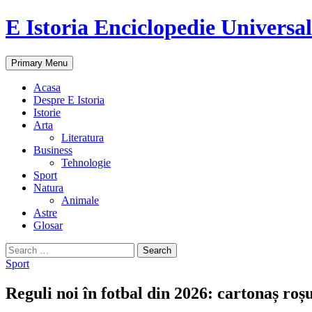
E Istoria Enciclopedie Universa
Search
Skip
Primary Menu
to
content
Acasa
Despre E Istoria
Istorie
Arta
Literatura
Business
Tehnologie
Sport
Natura
Animale
Astre
Glosar
Search
for:
Sport
Reguli noi în fotbal din 2026: cartonaș roș