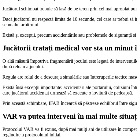
Jucătorul schimbat trebuie să iasă de pe teren prin cel mai apropiat punc
Dacă jucătorul nu respectă limita de 10 secunde, cel care ar trebui să i
semnalul arbitrului.
Există și excepții, precum accidentările sau problemele de siguranță și
Jucătorii tratați medical vor sta un minut 
O altă măsură împotriva fragmentării jocului este legată de intervenții
după reluarea jocului.
Regula are rolul de a descuraja simulările sau întreruperile tactice mas
Există însă excepții importante: accidentări ale portarului, coliziuni în
care jucătorul accidentat urmează să execute o lovitură de pedeapsă.
Prin această schimbare, IFAB încearcă să păstreze echilibrul între sigura
VAR va putea interveni în mai multe situaț
Protocolul VAR va fi extins, după mai mulți ani de utilizare în compet
regândire a protocolului inițial.