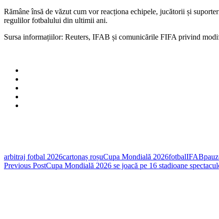
Rămâne însă de văzut cum vor reacționa echipele, jucătorii și suporte
regulilor fotbalului din ultimii ani.
Sursa informațiilor: Reuters, IFAB și comunicările FIFA privind modi
arbitraj fotbal 2026
cartonaș roșu
Cupa Mondială 2026
fotbal
IFAB
pauz
Post
Previous Post
Cupa Mondială 2026 se joacă pe 16 stadioane spectacu
navigation