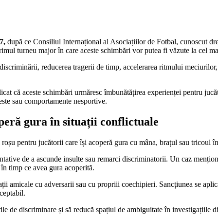
7,
după ce Consiliul Internațional al Asociațiilor de Fotbal, cunoscut d
imul turneu major în care aceste schimbări vor putea fi văzute la cel mai
iscriminării, reducerea tragerii de timp, accelerarea ritmului meciurilor
licat că aceste schimbări urmăresc îmbunătățirea experienței pentru jucător
roteste sau comportamente nesportive.
eră gura în situații conflictuale
roșu pentru jucătorii care își acoperă gura cu mâna, brațul sau tricoul în 
entative de a ascunde insulte sau remarci discriminatorii. Un caz menționat
r. în timp ce avea gura acoperită.
ții amicale cu adversarii sau cu propriii coechipieri. Sancțiunea se aplică
ceptabil.
le de discriminare și să reducă spațiul de ambiguitate în investigațiile di