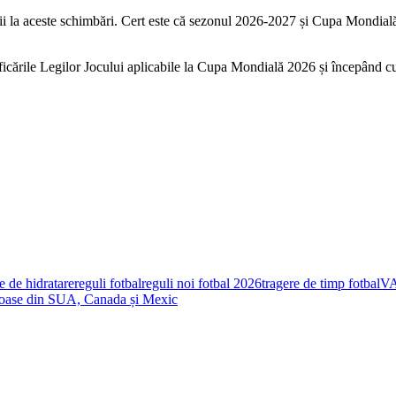
rii la aceste schimbări. Cert este că sezonul 2026-2027 și Cupa Mondială
ficările Legilor Jocului aplicabile la Cupa Mondială 2026 și începând 
e de hidratare
reguli fotbal
reguli noi fotbal 2026
tragere de timp fotbal
VA
loase din SUA, Canada și Mexic