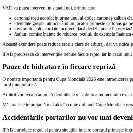
VAR va putea interveni în situații noi, printre care:
cartonaș roșu acordat în urma unui al doilea cartonaș galben clar
identitate greșită, atunci când un jucător primește cartonaș galb
lovituri de colț acordate incorect, dacă decizia poate fi corectată
faulturi comise înainte de reluarea jocului, de exemplu înaintea e
Această extindere poate reduce erorile clare de arbitraj, dar va ridica 
IFAB precizează că intervențiile trebuie făcute rapid, iar în cazul unui 
Pauze de hidratare în fiecare repriză
O noutate importantă pentru Cupa Mondială 2026 este introducerea pauze
jurul minutului 22.
Arbitrii vor avea o anumită flexibilitate în stabilirea momentului exact
Măsura este importantă mai ales în contextul unei Cupe Mondiale organi
Accidentările portarilor nu vor mai deveni
IFAB introduce reguli și pentru situațiile în care portarul primește îngr