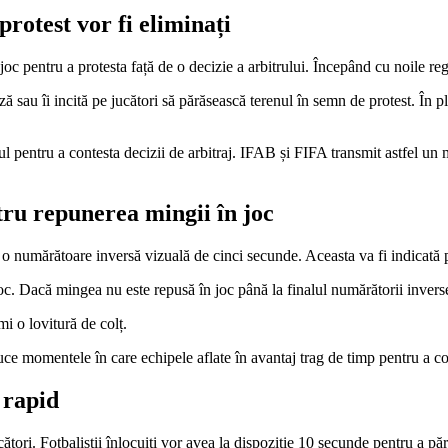
protest vor fi eliminați
oc pentru a protesta față de o decizie a arbitrului. Începând cu noile reg
ează sau îi incită pe jucători să părăsească terenul în semn de protest. Î
l pentru a contesta decizii de arbitraj. IFAB și FIFA transmit astfel un 
ru repunerea mingii în joc
 o numărătoare inversă vizuală de cinci secunde. Aceasta va fi indicată p
joc. Dacă mingea nu este repusă în joc până la finalul numărătorii invers
mi o lovitură de colț.
uce momentele în care echipele aflate în avantaj trag de timp pentru a co
 rapid
cători. Fotbaliștii înlocuiți vor avea la dispoziție 10 secunde pentru a p