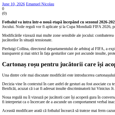
June 10, 2026
Emanuel Nicolau
0
(
0
)
Fotbalul va intra într-o nouă etapă începând cu sezonul 2026-202
Jocului. Noile reguli vor fi aplicate și la Cupa Mondială FIFA 2026, pr
Modificările vizează mai multe zone sensibile ale jocului: combaterea d
jucătorilor în situații tensionate.
Pierluigi Collina, directorul departamentului de arbitraj al FIFA, a exp
transparent și mai strict în fața gesturilor care pot ascunde insulte, p
Cartonaș roșu pentru jucătorii care își acop
Una dintre cele mai discutate modificări este introducerea cartonașului 
Decizia vine în contextul în care astfel de gesturi au fost asociate cu t
Benficăi, acuzat că i-ar fi adresat insulte discriminatorii lui Vinicius J
Noua regulă nu îi vizează pe jucătorii care își acoperă gura în conversa
fi interpretat ca o încercare de a ascunde un comportament verbal inac
Această modificare arată că fotbalul încearcă să trateze mai ferm cazuri