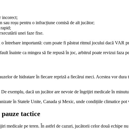
 incorect;
en sau roșu pentru o infracțiune comisă de alt jucător;
 rapid;
xecutării unei faze fixe.
și o întrebare importantă: cum poate fi păstrat ritmul jocului dacă VAR pr
fault înainte ca mingea să fie repusă în joc, arbitrul poate revizui faza 
lor de hidratare în fiecare repriză a fiecărui meci. Acestea vor dura tre
. De exemplu, dacă un jucător are nevoie de îngrijiri medicale în minutul
zate în Statele Unite, Canada și Mexic, unde condițiile climatice pot var
 pauze tactice
ijiri medicale pe teren. În astfel de cazuri, jucătorii celor două echipe 