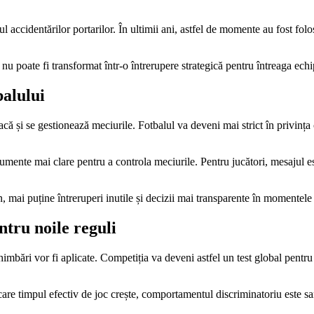
 accidentărilor portarilor. În ultimii ani, astfel de momente au fost fol
nu poate fi transformat într-o întrerupere strategică pentru întreaga echi
balului
ă și se gestionează meciurile. Fotbalul va deveni mai strict în privința 
rumente mai clare pentru a controla meciurile. Pentru jucători, mesajul est
 mai puține întreruperi inutile și decizii mai transparente în momentele
tru noile reguli
ări vor fi aplicate. Competiția va deveni astfel un test global pentru n
n care timpul efectiv de joc crește, comportamentul discriminatoriu este