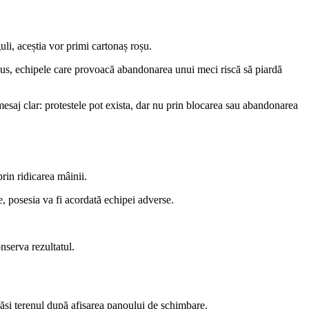
uli, aceștia vor primi cartonaș roșu.
n plus, echipele care provoacă abandonarea unui meci riscă să piardă
mesaj clar: protestele pot exista, dar nu prin blocarea sau abandonarea
rin ridicarea mâinii.
e, posesia va fi acordată echipei adverse.
nserva rezultatul.
ărăsi terenul după afișarea panoului de schimbare.