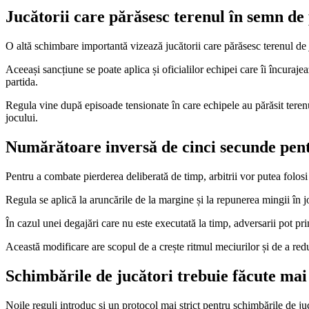
Jucătorii care părăsesc terenul în semn de 
O altă schimbare importantă vizează jucătorii care părăsesc terenul de j
Aceeași sancțiune se poate aplica și oficialilor echipei care îi încuraj
partida.
Regula vine după episoade tensionate în care echipele au părăsit terenu
jocului.
Numărătoare inversă de cinci secunde pent
Pentru a combate pierderea deliberată de timp, arbitrii vor putea folosi
Regula se aplică la aruncările de la margine și la repunerea mingii în 
În cazul unei degajări care nu este executată la timp, adversarii pot pri
Această modificare are scopul de a crește ritmul meciurilor și de a red
Schimbările de jucători trebuie făcute mai
Noile reguli introduc și un protocol mai strict pentru schimbările de ju