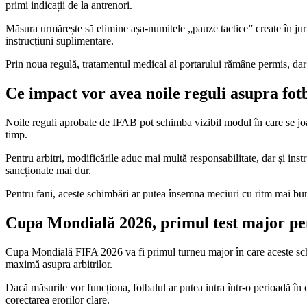
primi indicații de la antrenori.
Măsura urmărește să elimine așa-numitele „pauze tactice” create în jurul
instrucțiuni suplimentare.
Prin noua regulă, tratamentul medical al portarului rămâne permis, dar 
Ce impact vor avea noile reguli asupra fot
Noile reguli aprobate de IFAB pot schimba vizibil modul în care se joac
timp.
Pentru arbitri, modificările aduc mai multă responsabilitate, dar și inst
sancționate mai dur.
Pentru fani, aceste schimbări ar putea însemna meciuri cu ritm mai bun,
Cupa Mondială 2026, primul test major pen
Cupa Mondială FIFA 2026 va fi primul turneu major în care aceste schimb
maximă asupra arbitrilor.
Dacă măsurile vor funcționa, fotbalul ar putea intra într-o perioadă î
corectarea erorilor clare.