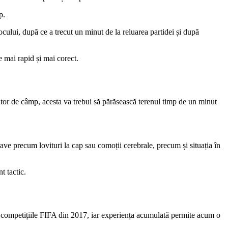
p.
ocului, după ce a trecut un minut de la reluarea partidei și după
e mai rapid și mai corect.
cător de câmp, acesta va trebui să părăsească terenul timp de un minut
grave precum lovituri la cap sau comoții cerebrale, precum și situația în
t tactic.
în competițiile FIFA din 2017, iar experiența acumulată permite acum o