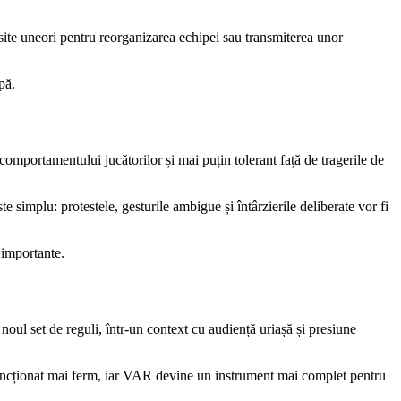
osite uneori pentru reorganizarea echipei sau transmiterea unor
pă.
comportamentului jucătorilor și mai puțin tolerant față de tragerile de
e simplu: protestele, gesturile ambigue și întârzierile deliberate vor fi
 importante.
oul set de reguli, într-un context cu audiență uriașă și presiune
 sancționat mai ferm, iar VAR devine un instrument mai complet pentru