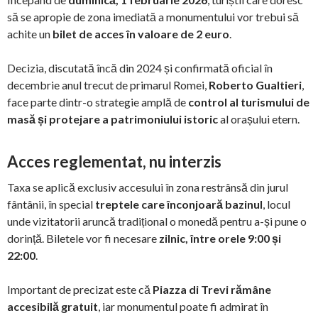
să se apropie de zona imediată a monumentului vor trebui să
achite un
bilet de acces în valoare de 2 euro
.
Decizia, discutată încă din 2024 și confirmată oficial în
decembrie anul trecut de primarul Romei,
Roberto Gualtieri
,
face parte dintr-o strategie amplă de
control al turismului de
masă și protejare a patrimoniului istoric
al orașului etern.
Acces reglementat, nu interzis
Taxa se aplică exclusiv accesului în zona restrânsă din jurul
fântânii, în special
treptele care înconjoară bazinul
, locul
unde vizitatorii aruncă tradițional o monedă pentru a-și pune o
dorință. Biletele vor fi necesare
zilnic, între orele 9:00 și
22:00
.
Important de precizat este că
Piazza di Trevi rămâne
accesibilă gratuit
, iar monumentul poate fi admirat în