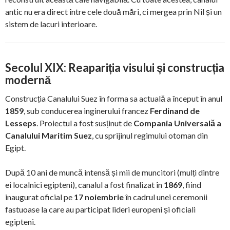
antic nu era direct între cele două mări, ci mergea prin Nil și un
sistem de lacuri interioare.
Secolul XIX: Reapariția visului și construcția
modernă
Construcția Canalului Suez în forma sa actuală a început în anul
1859
, sub conducerea inginerului francez
Ferdinand de
Lesseps
. Proiectul a fost susținut de
Compania Universală a
Canalului Maritim Suez
, cu sprijinul regimului otoman din
Egipt.
După 10 ani de muncă intensă și mii de muncitori (mulți dintre
ei localnici egipteni), canalul a fost finalizat în
1869
, fiind
inaugurat oficial pe
17 noiembrie
în cadrul unei ceremonii
fastuoase la care au participat lideri europeni și oficiali
egipteni.