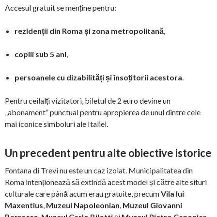
Accesul gratuit se menține pentru:
rezidenții din Roma și zona metropolitană
,
copiii sub 5 ani
,
persoanele cu dizabilități și însoțitorii acestora
.
Pentru ceilalți vizitatori, biletul de 2 euro devine un
„abonament” punctual pentru apropierea de unul dintre cele
mai iconice simboluri ale Italiei.
Un precedent pentru alte obiective istorice
Fontana di Trevi nu este un caz izolat. Municipalitatea din
Roma intenționează să extindă acest model și către alte situri
culturale care până acum erau gratuite, precum
Vila lui
Maxentius
,
Muzeul Napoleonian
,
Muzeul Giovanni
Barracco
,
Muzeul Carlo Bilotti
și
Muzeul Pietro Canonica
,