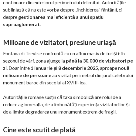
continuare din exteriorul perimetrului delimitat. Autoritățile
subliniază că nu este vorba despre „închiderea” fântânii, ci
despre
gestionarea mai eficientă a unui spațiu
supraaglomerat
.
Milioane de vizitatori, presiune uriașă
Fontana di Trevi se confruntă cu un aflux masiv de turiști: în
sezonul de vârf, zona ajunge la
până la 30.000 de vizitatori pe
zi
. Doar între
1 ianuarie și 8 decembrie 2025
, aproape
nouă
milioane de persoane
au vizitat perimetrul din jurul celebrului
monument baroc din secolul al XVIII-lea.
Autoritățile romane susțin că taxa simbolică are rolul de a
reduce aglomerația, de a îmbunătăți experiența vizitatorilor și
de a limita degradarea unui monument extrem de fragil.
Cine este scutit de plată