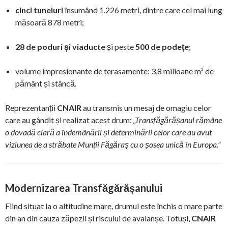
cinci tuneluri
însumând 1.226 metri, dintre care cel mai lung
măsoară 878 metri;
28 de poduri și viaducte
și peste
500 de podețe
;
volume impresionante de terasamente: 3,8 milioane m³ de
pământ și stâncă.
Reprezentanții
CNAIR
au transmis un mesaj de omagiu celor
care au gândit și realizat acest drum:
„Transfăgărășanul rămâne
o dovadă clară a îndemânării și determinării celor care au avut
viziunea de a străbate Munții Făgăraș cu o șosea unică în Europa.”
Modernizarea Transfăgărășanului
Fiind situat la o altitudine mare, drumul este închis o mare parte
din an din cauza zăpezii și riscului de avalanșe. Totuși,
CNAIR