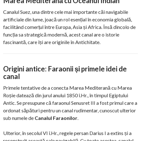
Marea Mediterană cu Oceanul Indian
Canalul Suez, una dintre cele mai importante căi navigabile
artificiale din lume, joacă un rol esențial în economia globală,
facilitând comerțul între Europa, Asia și Africa. Însă dincolo de
funcția sa strategică modernă, acest canal are o istorie
fascinantă, care își are originile în Antichitate.
Origini antice: Faraonii și primele idei de
canal
Primele tentative de a conecta Marea Mediterană cu Marea
Roșie datează din jurul anului 1850 î.Hr., în timpul Egiptului
Antic. Se presupune că faraonul Senusret III a fost primul care a
ordonat săpături pentru un canal rudimentar, cunoscut ulterior
sub numele de
Canalul Faraonilor
.
Ulterior, în secolul VI î.Hr., regele persan Darius I a extins și a
reconstruit această cale navigabilă. Cu toate acestea, canalul