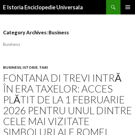
Search
E Istoria Enciclopedie Universala
SKIP
PRIMAR
TO
MENU
CONTENT
Category Archives: Business
Business
BUSINESS
,
ISTORIE
,
TARI
FONTANA DI TREVI INTRĂ
ÎN ERA TAXELOR: ACCES
PLĂTIT DE LA 1 FEBRUARIE
2026 PENTRU UNUL DINTRE
CELE MAI VIZITATE
SIMBOLURI ALE ROMEI