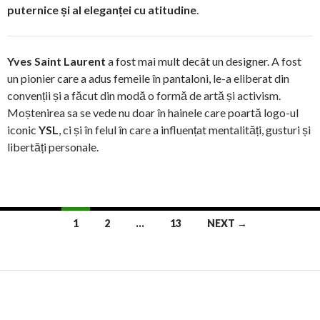
puternice și al eleganței cu atitudine
.
Yves Saint Laurent
a fost mai mult decât un designer. A fost
un pionier care a adus femeile în pantaloni, le-a eliberat din
convenții și a făcut din modă o formă de artă și activism.
Moștenirea sa se vede nu doar în hainele care poartă logo-ul
iconic
YSL
, ci și în felul în care a influențat mentalități, gusturi și
libertăți personale.
Posts
1
2
…
13
NEXT →
navigation