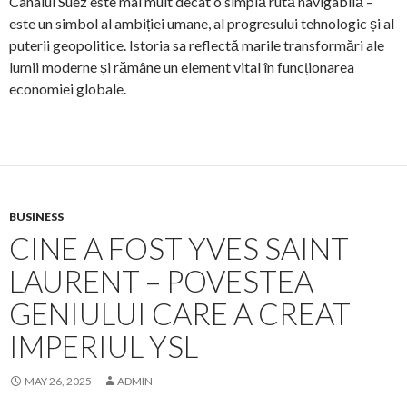
Canalul Suez este mai mult decât o simplă rută navigabilă –
este un simbol al ambiției umane, al progresului tehnologic și al
puterii geopolitice. Istoria sa reflectă marile transformări ale
lumii moderne și rămâne un element vital în funcționarea
economiei globale.
BUSINESS
CINE A FOST YVES SAINT
LAURENT – POVESTEA
GENIULUI CARE A CREAT
IMPERIUL YSL
MAY 26, 2025
ADMIN