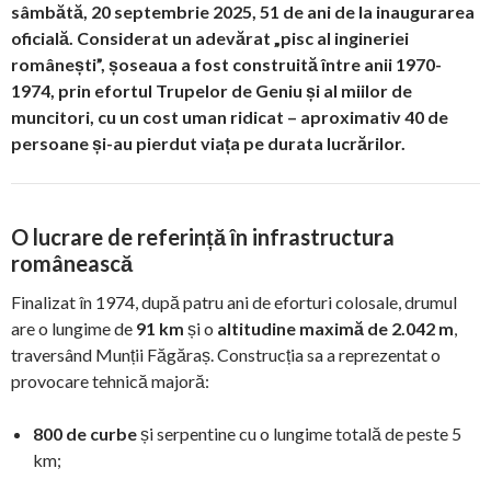
sâmbătă, 20 septembrie 2025, 51 de ani de la inaugurarea
oficială. Considerat un adevărat „pisc al ingineriei
românești”, șoseaua a fost construită între anii 1970-
1974, prin efortul Trupelor de Geniu și al miilor de
muncitori, cu un cost uman ridicat – aproximativ 40 de
persoane și-au pierdut viața pe durata lucrărilor.
O lucrare de referință în infrastructura
românească
Finalizat în 1974, după patru ani de eforturi colosale, drumul
are o lungime de
91 km
și o
altitudine maximă de 2.042 m
,
traversând Munții Făgăraș. Construcția sa a reprezentat o
provocare tehnică majoră:
800 de curbe
și serpentine cu o lungime totală de peste 5
km;