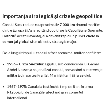
Importanța strategică și crizele geopolitice
Canalul Suez reduce cu aproximativ
7.000 km
drumul maritim
dintre Europa și Asia, evitând ocolul pe la Capul Bunei Speranțe.
Datorită acestui avantaj, el a devenit rapid
un punct cheie în
comerțul global
și un obiectiv strategic major.
De-a lungul timpului, canalul a fost scena mai multor conflicte:
1956 – Criza Suezului
: Egiptul, sub conducerea lui Gamal
Abdel Nasser, a naționalizat canalul, provocând o intervenție
militară din partea Franței, Marii Britanii și Israelului.
1967–1975
: Canalul a fost închis timp de 8 ani în urma
Războiului de Șase Zile, afectând grav comerțul
internațional.