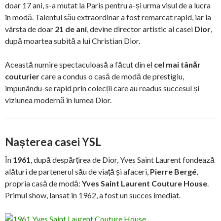
doar 17 ani, s-a mutat la Paris pentru a-și urma visul de a lucra
în modă. Talentul său extraordinar a fost remarcat rapid, iar la
vârsta de doar
21 de ani
, devine director artistic al casei
Dior
,
după moartea subită a lui Christian Dior.
Această numire spectaculoasă a făcut din el
cel mai tânăr
couturier
care a condus o casă de modă de prestigiu,
impunându-se rapid prin colecții care au readus succesul și
viziunea modernă în lumea Dior.
Nașterea casei YSL
În
1961
, după despărțirea de Dior, Yves Saint Laurent fondează
alături de partenerul său de viață și afaceri,
Pierre Bergé
,
propria casă de modă:
Yves Saint Laurent Couture House
.
Primul show, lansat în 1962, a fost un succes imediat.