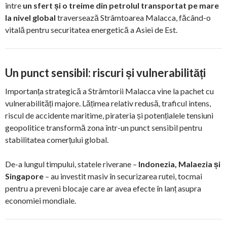
între
un sfert și o treime din petrolul transportat pe mare
la nivel global
traversează Strâmtoarea Malacca, făcând-o
vitală pentru securitatea energetică a Asiei de Est.
Un punct sensibil: riscuri și vulnerabilități
Importanța strategică a Strâmtorii Malacca vine la pachet cu
vulnerabilități majore. Lățimea relativ redusă, traficul intens,
riscul de accidente maritime, pirateria și potențialele tensiuni
geopolitice transformă zona într-un punct sensibil pentru
stabilitatea comerțului global.
De-a lungul timpului, statele riverane –
Indonezia, Malaezia și
Singapore
– au investit masiv în securizarea rutei, tocmai
pentru a preveni blocaje care ar avea efecte în lanț asupra
economiei mondiale.