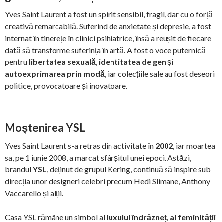
Yves Saint Laurent a fost un spirit sensibil, fragil, dar cu o forță
creativă remarcabilă. Suferind de anxietate și depresie, a fost
internat în tinerețe în clinici psihiatrice, însă a reușit de fiecare
dată să transforme suferința în artă. A fost o voce puternică
pentru
libertatea sexuală
,
identitatea de gen
și
autoexprimarea prin modă
, iar colecțiile sale au fost deseori
politice, provocatoare și inovatoare.
Moștenirea YSL
Yves Saint Laurent s-a retras din activitate în
2002
, iar moartea
sa, pe 1 iunie 2008, a marcat sfârșitul unei epoci. Astăzi,
brandul
YSL
, deținut de grupul Kering, continuă să inspire sub
direcția unor designeri celebri precum Hedi Slimane, Anthony
Vaccarello și alții.
Casa YSL rămâne un simbol al
luxului îndrăzneț, al feminității