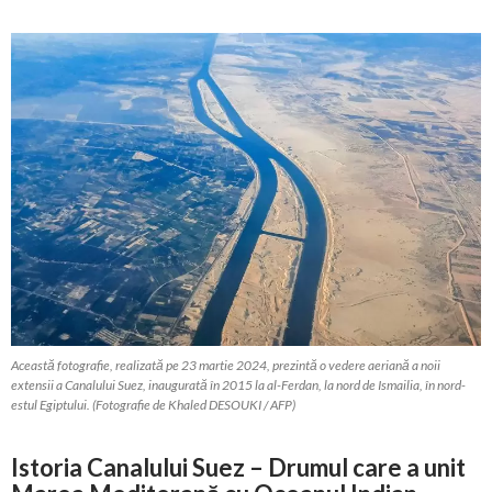
Această fotografie, realizată pe 23 martie 2024, prezintă o vedere aeriană a noii
extensii a Canalului Suez, inaugurată în 2015 la al-Ferdan, la nord de Ismailia, în nord-
estul Egiptului. (Fotografie de Khaled DESOUKI / AFP)
Istoria Canalului Suez – Drumul care a unit