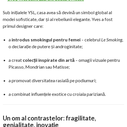
Sub inițialele YSL, casa avea să devină un simbol global al
modei sofisticate, dar și al rebeliunii elegante. Yves a fost
primul designer care:
a
introdus smokingul pentru femei
– celebrul
Le Smoking
,
o declarație de putere și androginitate;
a creat
colecții inspirate din artă
– omagii vizuale pentru
Picasso, Mondrian sau Matisse;
a promovat diversitatea rasială pe podiumuri;
a combinat influențele exotice cu croiala pariziană.
Un om al contrastelor: fragilitate,
genialitate, inovație