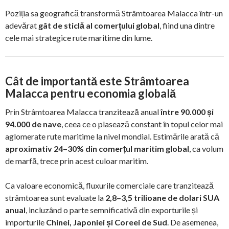
Poziția sa geografică transformă Strâmtoarea Malacca într-un
adevărat
gât de sticlă al comerțului global
, fiind una dintre
cele mai strategice rute maritime din lume.
Cât de importantă este Strâmtoarea
Malacca pentru economia globală
Prin Strâmtoarea Malacca tranzitează anual
între 90.000 și
94.000 de nave
, ceea ce o plasează constant în topul celor mai
aglomerate rute maritime la nivel mondial. Estimările arată că
aproximativ 24–30% din comerțul maritim global
, ca volum
de marfă, trece prin acest culoar maritim.
Ca valoare economică, fluxurile comerciale care tranzitează
strâmtoarea sunt evaluate la
2,8–3,5 trilioane de dolari SUA
anual
, incluzând o parte semnificativă din exporturile și
importurile
Chinei, Japoniei și Coreei de Sud
. De asemenea,