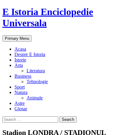
E Istoria Enciclopedie
Universala
Search
Skip
Primary Menu
to
content
Acasa
Despre E Istoria
Istorie
Arta
Literatura
Business
Tehnologie
Sport
Natura
Animale
Astre
Glosar
Search
for:
Stadion LONDRA / STADIONUL