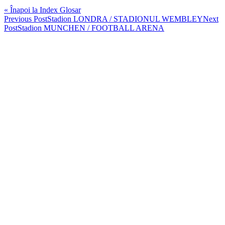
« Înapoi la Index Glosar
Post
Previous Post
Stadion LONDRA / STADIONUL WEMBLEY
Next
Post
Stadion MUNCHEN / FOOTBALL ARENA
navigation