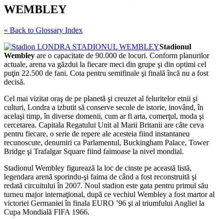
WEMBLEY
« Back to Glossary Index
Stadionul
Wembley
are o capacitate de 90.000 de locuri. Conform planurilor
actuale, arena va găzdui la fiecare meci din grupe şi din optimi cel
puţin 22.500 de fani. Cota pentru semifinale şi finală încă nu a fost
decisă.
Cel mai vizitat oraş de pe planetă şi creuzet al feluritelor etnii şi
culturi, Londra a izbutit să conserve secole de istorie, inovând, în
acelaşi timp, în diverse domenii, cum ar fi arta, comerţul, moda şi
cercetarea. Capitala Regatului Unit al Marii Britanii are câte ceva
pentru fiecare, o serie de repere ale acesteia fiind instantaneu
recunoscute, denumiri ca Parlamentul, Buckingham Palace, Tower
Bridge şi Trafalgar Square fiind faimoase la nivel mondial.
Stadionul Wembley figurează la loc de cinste pe această listă,
legendara arenă sporindu-şi faima de când a fost reconstruită şi
redată circuitului în 2007. Noul stadion este gata pentru primul său
turneu major internaţional, după ce vechiul Wembley a fost martor al
victoriei Germaniei în finala EURO ’96 şi al triumfului Angliei la
Cupa Mondială FIFA 1966.