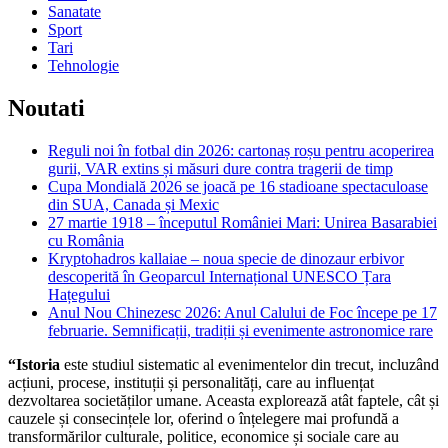
Sanatate
Sport
Tari
Tehnologie
Noutati
Reguli noi în fotbal din 2026: cartonaș roșu pentru acoperirea
gurii, VAR extins și măsuri dure contra tragerii de timp
Cupa Mondială 2026 se joacă pe 16 stadioane spectaculoase
din SUA, Canada și Mexic
27 martie 1918 – începutul României Mari: Unirea Basarabiei
cu România
Kryptohadros kallaiae – noua specie de dinozaur erbivor
descoperită în Geoparcul Internațional UNESCO Țara
Hațegului
Anul Nou Chinezesc 2026: Anul Calului de Foc începe pe 17
februarie. Semnificații, tradiții și evenimente astronomice rare
“Istoria
este studiul sistematic al evenimentelor din trecut, incluzând
acțiuni, procese, instituții și personalități, care au influențat
dezvoltarea societăților umane. Aceasta explorează atât faptele, cât și
cauzele și consecințele lor, oferind o înțelegere mai profundă a
transformărilor culturale, politice, economice și sociale care au