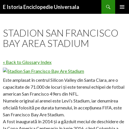
Search
E Istoria Enciclopedie Universala
SKIP
PRIMAR
TO
MENU
CONTENT
STADION SAN FRANCISCO
BAY AREA STADIUM
« Back to Glossary Index
Este amplasat în centrul Silicon Valley din Santa Clara, are o
capacitate de 71.000 de locuri și este terenul echipei de fotbal
american San Francisco 49ers din NFL.
Numele original al arenei este Levi’s Stadium, iar denumirea
oficială folosită pe durata turneului, în accepțiunea FIFA, este
San Francisco Bay Are Stadium.
A fost inaugurată în 2014 și a găzduit meciul de deschidere de
la Copa America Centenario în iunie 2016, când Columbia a