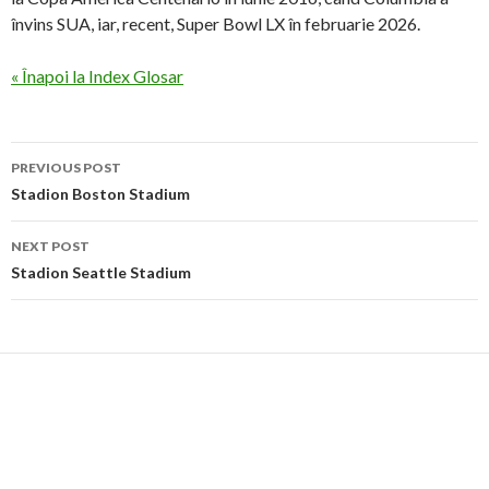
învins SUA, iar, recent, Super Bowl LX în februarie 2026.
« Înapoi la Index Glosar
Post
PREVIOUS POST
navigation
Stadion Boston Stadium
NEXT POST
Stadion Seattle Stadium