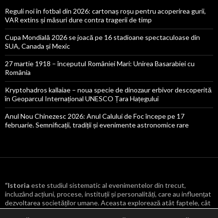
Reguli noi în fotbal din 2026: cartonaș roșu pentru acoperirea gurii,
VAR extins și măsuri dure contra tragerii de timp
Cupa Mondială 2026 se joacă pe 16 stadioane spectaculoase din
SUA, Canada și Mexic
27 martie 1918 – începutul României Mari: Unirea Basarabiei cu
România
Kryptohadros kallaiae – noua specie de dinozaur erbivor descoperită
în Geoparcul Internațional UNESCO Țara Hațegului
Anul Nou Chinezesc 2026: Anul Calului de Foc începe pe 17
februarie. Semnificații, tradiții și evenimente astronomice rare
“Istoria
este studiul sistematic al evenimentelor din trecut,
incluzând acțiuni, procese, instituții și personalități, care au influențat
dezvoltarea societăților umane. Aceasta explorează atât faptele, cât
și cauzele și consecințele lor, oferind o înțelegere mai profundă a