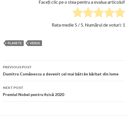
Faceți clic pe o stea pentru a evalua articolul!
Rata medie
5
/ 5. Numărul de voturi:
1
PLANETE
VENUS
Post
PREVIOUS POST
navigation
Dumitru Comănescu a devenit cel mai bătrân bărbat din lume
NEXT POST
Premiul Nobel pentru fizică 2020