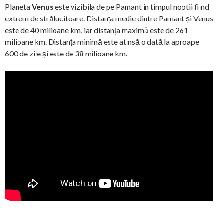
Planeta
Venus
este vizibila de pe Pamant in timpul noptii fiind
extrem de strălucitoare. Distanța medie dintre Pamant și Venus
este de 40 milioane km, iar distanța maximă este de 261
milioane km. Distanța minimă este atinsă o dată la aproape
600 de zile și este de 38 milioane km.