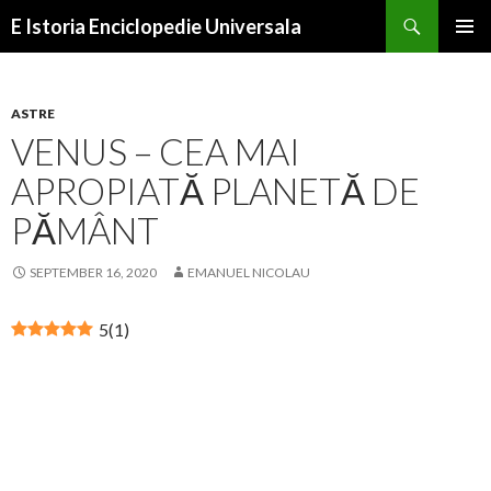
Search
E Istoria Enciclopedie Universala
SKIP
PRIMAR
TO
MENU
CONTENT
ASTRE
​VENUS – CEA MAI
APROPIATĂ PLANETĂ DE
PĂMÂNT
SEPTEMBER 16, 2020
EMANUEL NICOLAU
5
(
1
)