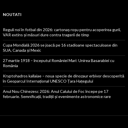
NOUTATI
Reguli noi în fotbal din 2026: cartonaș roșu pentru acoperirea gurii,
VAR extins și măsuri dure contra tragerii de timp
Cupa Mondială 2026 se joacă pe 16 stadioane spectaculoase din
SUA, Canada și Mexic
27 martie 1918 – începutul României Mari: Unirea Basarabiei cu
România
Kryptohadros kallaiae – noua specie de dinozaur erbivor descoperită
în Geoparcul Internațional UNESCO Țara Hațegului
Anul Nou Chinezesc 2026: Anul Calului de Foc începe pe 17
februarie. Semnificații, tradiții și evenimente astronomice rare