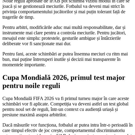
Noile reguli aprobate de IFAB pot schimba vizibil modul în care se
joacă și se gestionează meciurile. Fotbalul va deveni mai strict în
privința comportamentului jucătorilor și mai puțin tolerant față de
tragerile de timp.
Pentru arbitri, modificările aduc mai multă responsabilitate, dar și
instrumente mai clare pentru a controla meciurile. Pentru jucători,
mesajul este simplu: protestele, gesturile ambigue și întârzierile
deliberate vor fi sancționate mai dur.
Pentru fani, aceste schimbări ar putea însemna meciuri cu ritm mai
bun, mai puține întreruperi inutile și decizii mai transparente în
momentele importante.
Cupa Mondială 2026, primul test major
pentru noile reguli
Cupa Mondială FIFA 2026 va fi primul turneu major în care aceste
schimbări vor fi aplicate. Competiția va deveni astfel un test global
pentru noul set de reguli, într-un context cu audiență uriașă și
presiune maximă asupra arbitrilor.
Dacă măsurile vor funcționa, fotbalul ar putea intra într-o perioadă în
care timpul efectiv de joc crește, comportamentul discriminatoriu