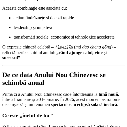
Această combinație este asociată cu:
acțiuni îndrăznețe și decizii rapide
leadership și inițiativă
transformări sociale, economice și tehnologice accelerate
O expresie chineză celebră –
马到成功
(
mǎ dào chéng gōng
) –
reflectă perfect spiritul anului:
„când ajunge calul, vine și
succesul”
.
De ce data Anului Nou Chinezesc se
schimbă anual
Prima zi a Anului Nou Chinezesc cade întotdeauna la
lună nouă
,
între 21 ianuarie și 20 februarie. În 2026, acest moment astronomic
declanșează și un fenomen spectaculos:
o eclipsă solară inelară
.
Ce este „inelul de foc”
Eclipsa apare atunci când Luna se interpune între Pământ și Soare,