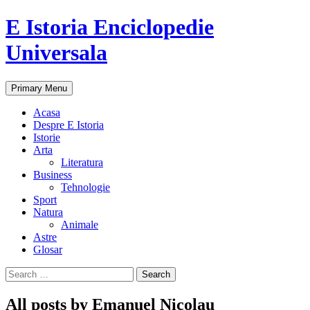
E Istoria Enciclopedie
Universala
Search
Skip
Primary Menu
to
content
Acasa
Despre E Istoria
Istorie
Arta
Literatura
Business
Tehnologie
Sport
Natura
Animale
Astre
Glosar
Search
for:
All posts by Emanuel Nicolau