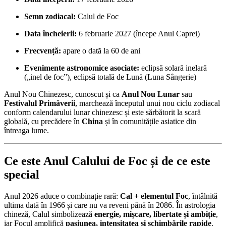
Semn zodiacal:
Calul de Foc
Data încheierii:
6 februarie 2027 (începe Anul Caprei)
Frecvență:
apare o dată la 60 de ani
Evenimente astronomice asociate:
eclipsă solară inelară
(„inel de foc”), eclipsă totală de Lună (Luna Sângerie)
Anul Nou Chinezesc, cunoscut și ca
Anul Nou Lunar
sau
Festivalul Primăverii
, marchează începutul unui nou ciclu zodiacal
conform calendarului lunar chinezesc și este sărbătorit la scară
globală, cu precădere în
China
și în comunitățile asiatice din
întreaga lume.
Ce este Anul Calului de Foc și de ce este
special
Anul 2026 aduce o combinație rară:
Cal + elementul Foc
, întâlnită
ultima dată în 1966 și care nu va reveni până în 2086. În astrologia
chineză, Calul simbolizează
energie, mișcare, libertate și ambiție
,
iar Focul amplifică
pasiunea, intensitatea și schimbările rapide
.