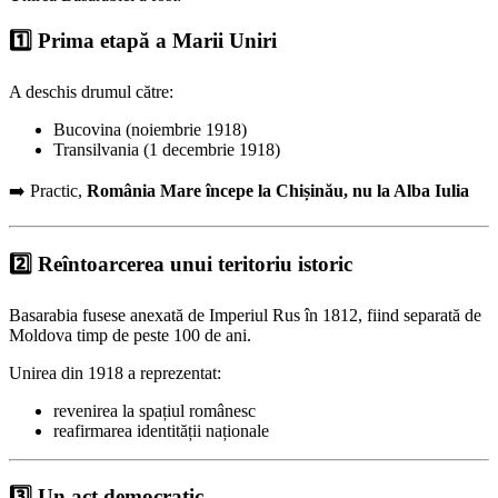
1️⃣ Prima etapă a Marii Uniri
A deschis drumul către:
Bucovina (noiembrie 1918)
Transilvania (1 decembrie 1918)
➡️ Practic,
România Mare începe la Chișinău, nu la Alba Iulia
2️⃣ Reîntoarcerea unui teritoriu istoric
Basarabia fusese anexată de Imperiul Rus în 1812, fiind separată de
Moldova timp de peste 100 de ani.
Unirea din 1918 a reprezentat:
revenirea la spațiul românesc
reafirmarea identității naționale
3️⃣ Un act democratic