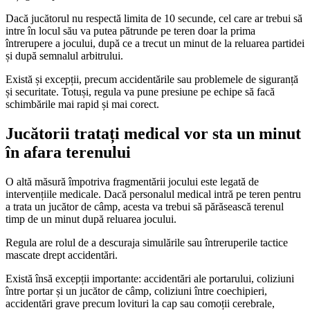
Dacă jucătorul nu respectă limita de 10 secunde, cel care ar trebui să
intre în locul său va putea pătrunde pe teren doar la prima
întrerupere a jocului, după ce a trecut un minut de la reluarea partidei
și după semnalul arbitrului.
Există și excepții, precum accidentările sau problemele de siguranță
și securitate. Totuși, regula va pune presiune pe echipe să facă
schimbările mai rapid și mai corect.
Jucătorii tratați medical vor sta un minut
în afara terenului
O altă măsură împotriva fragmentării jocului este legată de
intervențiile medicale. Dacă personalul medical intră pe teren pentru
a trata un jucător de câmp, acesta va trebui să părăsească terenul
timp de un minut după reluarea jocului.
Regula are rolul de a descuraja simulările sau întreruperile tactice
mascate drept accidentări.
Există însă excepții importante: accidentări ale portarului, coliziuni
între portar și un jucător de câmp, coliziuni între coechipieri,
accidentări grave precum lovituri la cap sau comoții cerebrale,