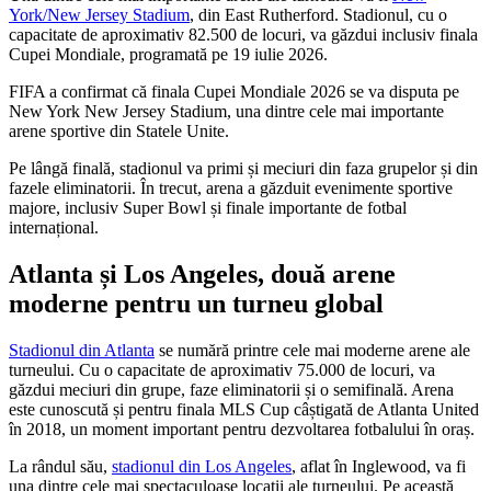
York/New Jersey Stadium
, din East Rutherford. Stadionul, cu o
capacitate de aproximativ 82.500 de locuri, va găzdui inclusiv finala
Cupei Mondiale, programată pe 19 iulie 2026.
FIFA a confirmat că finala Cupei Mondiale 2026 se va disputa pe
New York New Jersey Stadium, una dintre cele mai importante
arene sportive din Statele Unite.
Pe lângă finală, stadionul va primi și meciuri din faza grupelor și din
fazele eliminatorii. În trecut, arena a găzduit evenimente sportive
majore, inclusiv Super Bowl și finale importante de fotbal
internațional.
Atlanta și Los Angeles, două arene
moderne pentru un turneu global
Stadionul din Atlanta
se numără printre cele mai moderne arene ale
turneului. Cu o capacitate de aproximativ 75.000 de locuri, va
găzdui meciuri din grupe, faze eliminatorii și o semifinală. Arena
este cunoscută și pentru finala MLS Cup câștigată de Atlanta United
în 2018, un moment important pentru dezvoltarea fotbalului în oraș.
La rândul său,
stadionul din Los Angeles
, aflat în Inglewood, va fi
una dintre cele mai spectaculoase locații ale turneului. Pe această