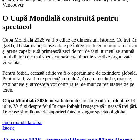
Vancouver.
O Cupă Mondială construită pentru
spectacol
Cupa Mondială 2026 va fi o ediție de dimensiuni istorice. Cu trei țări
gazdă, 16 stadioane, orașe aflate pe întreg continentul nord-american
și arene capabile să primească zeci de mii de fani, turneul se anunță
unul dintre cele mai spectaculoase evenimente sportive organizate
vreodată.
Pentru fotbal, această ediție va fi o oportunitate de extindere globală.
Pentru fani, va fi o experiență completă, în care meciurile, orașele,
stadioanele și atmosfera vor conta la fel de mult ca rezultatele de pe
teren.
Cupa Mondială 2026
nu va fi doar despre cine ridică trofeul pe 19
iulie. Va fi și despre felul în care fotbalul reușește să unească trei țări,
16 orașe și milioane de suporteri într-un singur spectacol global.
cupa mondiala
fotbal
Istorie
27 martie 1918 – începutul României Mari: Unirea