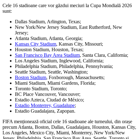
Cele 16 stadioane care vor găzdui meciuri la Cupa Mondială 2026
sunt:
Dallas Stadium, Arlington, Texas;
New York/New Jersey Stadium, East Rutherford, New
Jersey;
Atlanta Stadium, Atlanta, Georgia;
Kansas City Stadium
, Kansas City, Missouri;
Houston Stadium, Houston, Texas;
San Francisco Bay Area Stadium
, Santa Clara, California;
Los Angeles Stadium, Inglewood, California;
Philadelphia Stadium, Philadelphia, Pennsylvania;
Seattle Stadium, Seattle, Washington;
Boston Stadium
, Foxborough, Massachusetts;
Miami Stadium, Miami Gardens, Florida;
Toronto Stadium, Toronto;
BC Place Vancouver, Vancouver;
Estadio Azteca, Ciudad de México;
Estadio Monterrey, Guadalupe
;
Estadio Guadalajara, Zapopan.
FIFA menționează oficial cele 16 stadioane ale turneului, din orașe
precum Atlanta, Boston, Dallas, Guadalajara, Houston, Kansas City,
Los Angeles, Mexico City, Miami, Monterrey, New York/New
Jersey, Philadelphia, San Francisco Bay Area, Seattle, Toronto și