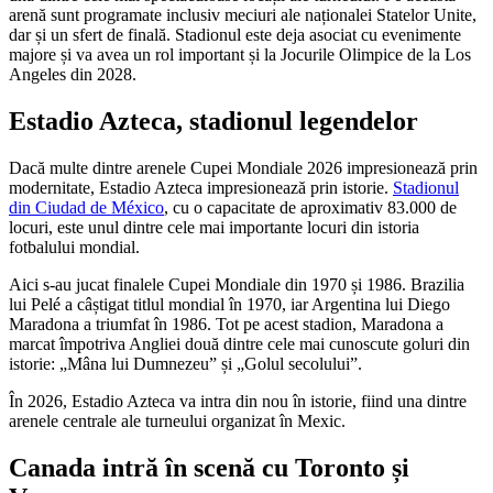
arenă sunt programate inclusiv meciuri ale naționalei Statelor Unite,
dar și un sfert de finală. Stadionul este deja asociat cu evenimente
majore și va avea un rol important și la Jocurile Olimpice de la Los
Angeles din 2028.
Estadio Azteca, stadionul legendelor
Dacă multe dintre arenele Cupei Mondiale 2026 impresionează prin
modernitate, Estadio Azteca impresionează prin istorie.
Stadionul
din Ciudad de México
, cu o capacitate de aproximativ 83.000 de
locuri, este unul dintre cele mai importante locuri din istoria
fotbalului mondial.
Aici s-au jucat finalele Cupei Mondiale din 1970 și 1986. Brazilia
lui Pelé a câștigat titlul mondial în 1970, iar Argentina lui Diego
Maradona a triumfat în 1986. Tot pe acest stadion, Maradona a
marcat împotriva Angliei două dintre cele mai cunoscute goluri din
istorie: „Mâna lui Dumnezeu” și „Golul secolului”.
În 2026, Estadio Azteca va intra din nou în istorie, fiind una dintre
arenele centrale ale turneului organizat în Mexic.
Canada intră în scenă cu Toronto și