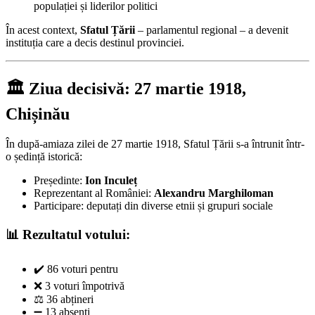
populației și liderilor politici
În acest context,
Sfatul Țării
– parlamentul regional – a devenit
instituția care a decis destinul provinciei.
🏛️ Ziua decisivă: 27 martie 1918,
Chișinău
În după-amiaza zilei de 27 martie 1918, Sfatul Țării s-a întrunit într-
o ședință istorică:
Președinte:
Ion Inculeț
Reprezentant al României:
Alexandru Marghiloman
Participare: deputați din diverse etnii și grupuri sociale
📊 Rezultatul votului:
✔️ 86 voturi pentru
❌ 3 voturi împotrivă
⚖️ 36 abțineri
➖ 13 absenți