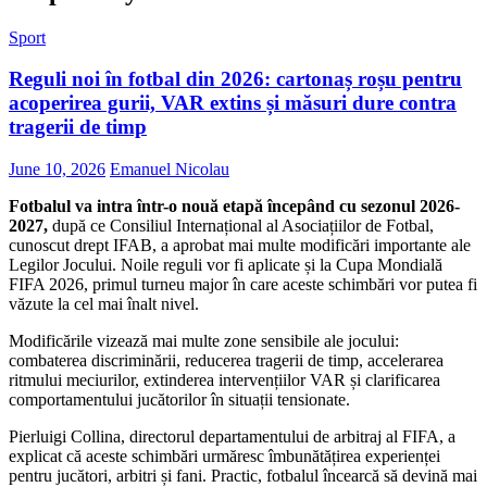
Sport
Reguli noi în fotbal din 2026: cartonaș roșu pentru
acoperirea gurii, VAR extins și măsuri dure contra
tragerii de timp
June 10, 2026
Emanuel Nicolau
Fotbalul va intra într-o nouă etapă începând cu sezonul 2026-
2027,
după ce Consiliul Internațional al Asociațiilor de Fotbal,
cunoscut drept IFAB, a aprobat mai multe modificări importante ale
Legilor Jocului. Noile reguli vor fi aplicate și la Cupa Mondială
FIFA 2026, primul turneu major în care aceste schimbări vor putea fi
văzute la cel mai înalt nivel.
Modificările vizează mai multe zone sensibile ale jocului:
combaterea discriminării, reducerea tragerii de timp, accelerarea
ritmului meciurilor, extinderea intervențiilor VAR și clarificarea
comportamentului jucătorilor în situații tensionate.
Pierluigi Collina, directorul departamentului de arbitraj al FIFA, a
explicat că aceste schimbări urmăresc îmbunătățirea experienței
pentru jucători, arbitri și fani. Practic, fotbalul încearcă să devină mai