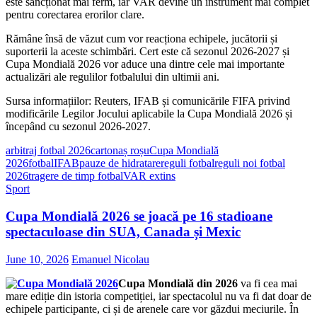
este sancționat mai ferm, iar VAR devine un instrument mai complet
pentru corectarea erorilor clare.
Rămâne însă de văzut cum vor reacționa echipele, jucătorii și
suporterii la aceste schimbări. Cert este că sezonul 2026-2027 și
Cupa Mondială 2026 vor aduce una dintre cele mai importante
actualizări ale regulilor fotbalului din ultimii ani.
Sursa informațiilor: Reuters, IFAB și comunicările FIFA privind
modificările Legilor Jocului aplicabile la Cupa Mondială 2026 și
începând cu sezonul 2026-2027.
arbitraj fotbal 2026
cartonaș roșu
Cupa Mondială
2026
fotbal
IFAB
pauze de hidratare
reguli fotbal
reguli noi fotbal
2026
tragere de timp fotbal
VAR extins
Sport
Cupa Mondială 2026 se joacă pe 16 stadioane
spectaculoase din SUA, Canada și Mexic
June 10, 2026
Emanuel Nicolau
Cupa Mondială din 2026
va fi cea mai
mare ediție din istoria competiției, iar spectacolul nu va fi dat doar de
echipele participante, ci și de arenele care vor găzdui meciurile. În