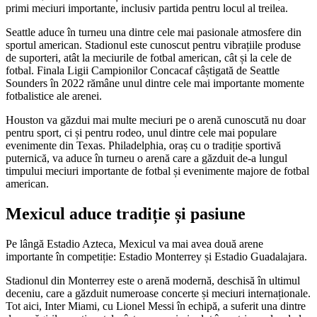
primi meciuri importante, inclusiv partida pentru locul al treilea.
Seattle aduce în turneu una dintre cele mai pasionale atmosfere din
sportul american. Stadionul este cunoscut pentru vibrațiile produse
de suporteri, atât la meciurile de fotbal american, cât și la cele de
fotbal. Finala Ligii Campionilor Concacaf câștigată de Seattle
Sounders în 2022 rămâne unul dintre cele mai importante momente
fotbalistice ale arenei.
Houston va găzdui mai multe meciuri pe o arenă cunoscută nu doar
pentru sport, ci și pentru rodeo, unul dintre cele mai populare
evenimente din Texas. Philadelphia, oraș cu o tradiție sportivă
puternică, va aduce în turneu o arenă care a găzduit de-a lungul
timpului meciuri importante de fotbal și evenimente majore de fotbal
american.
Mexicul aduce tradiție și pasiune
Pe lângă Estadio Azteca, Mexicul va mai avea două arene
importante în competiție: Estadio Monterrey și Estadio Guadalajara.
Stadionul din Monterrey este o arenă modernă, deschisă în ultimul
deceniu, care a găzduit numeroase concerte și meciuri internaționale.
Tot aici, Inter Miami, cu Lionel Messi în echipă, a suferit una dintre