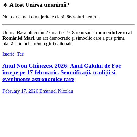
🔹 A fost Unirea unanimă?
Nu, dar a avut o majoritate clară: 86 voturi pentru.
Unirea Basarabiei din 27 martie 1918 reprezintă
momentul zero al
României Mari
, un act democratic și simbolic care a pus prima
piatră la temelia reîntregirii naționale.
Istorie
,
Tari
Anul Nou Chinezesc 2026: Anul Calului de Foc
începe pe 17 februarie. Semnificații, tradiții și
evenimente astronomice rare
February 17, 2026
Emanuel Nicolau