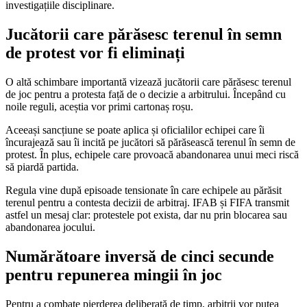
investigațiile disciplinare.
Jucătorii care părăsesc terenul în semn
de protest vor fi eliminați
O altă schimbare importantă vizează jucătorii care părăsesc terenul
de joc pentru a protesta față de o decizie a arbitrului. Începând cu
noile reguli, aceștia vor primi cartonaș roșu.
Aceeași sancțiune se poate aplica și oficialilor echipei care îi
încurajează sau îi incită pe jucători să părăsească terenul în semn de
protest. În plus, echipele care provoacă abandonarea unui meci riscă
să piardă partida.
Regula vine după episoade tensionate în care echipele au părăsit
terenul pentru a contesta decizii de arbitraj. IFAB și FIFA transmit
astfel un mesaj clar: protestele pot exista, dar nu prin blocarea sau
abandonarea jocului.
Numărătoare inversă de cinci secunde
pentru repunerea mingii în joc
Pentru a combate pierderea deliberată de timp, arbitrii vor putea