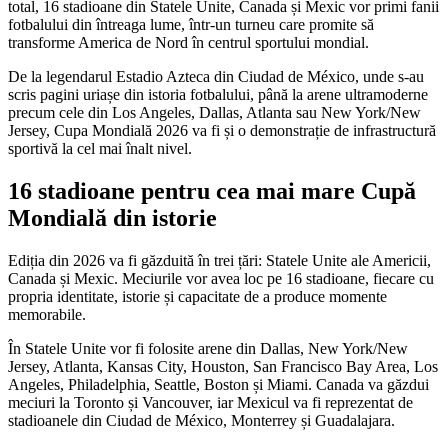
total, 16 stadioane din Statele Unite, Canada și Mexic vor primi fanii
fotbalului din întreaga lume, într-un turneu care promite să
transforme America de Nord în centrul sportului mondial.
De la legendarul Estadio Azteca din Ciudad de México, unde s-au
scris pagini uriașe din istoria fotbalului, până la arene ultramoderne
precum cele din Los Angeles, Dallas, Atlanta sau New York/New
Jersey, Cupa Mondială 2026 va fi și o demonstrație de infrastructură
sportivă la cel mai înalt nivel.
16 stadioane pentru cea mai mare Cupă
Mondială din istorie
Ediția din 2026 va fi găzduită în trei țări: Statele Unite ale Americii,
Canada și Mexic. Meciurile vor avea loc pe 16 stadioane, fiecare cu
propria identitate, istorie și capacitate de a produce momente
memorabile.
În Statele Unite vor fi folosite arene din Dallas, New York/New
Jersey, Atlanta, Kansas City, Houston, San Francisco Bay Area, Los
Angeles, Philadelphia, Seattle, Boston și Miami. Canada va găzdui
meciuri la Toronto și Vancouver, iar Mexicul va fi reprezentat de
stadioanele din Ciudad de México, Monterrey și Guadalajara.