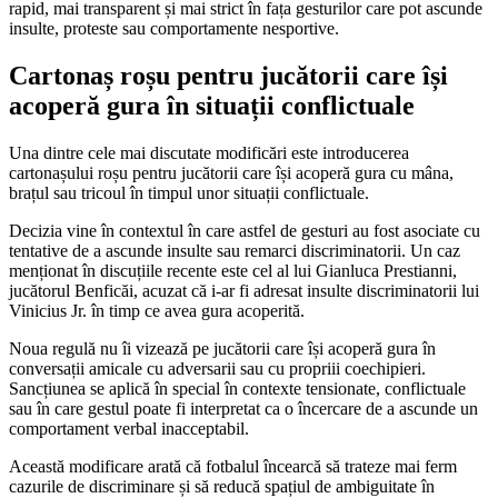
rapid, mai transparent și mai strict în fața gesturilor care pot ascunde
insulte, proteste sau comportamente nesportive.
Cartonaș roșu pentru jucătorii care își
acoperă gura în situații conflictuale
Una dintre cele mai discutate modificări este introducerea
cartonașului roșu pentru jucătorii care își acoperă gura cu mâna,
brațul sau tricoul în timpul unor situații conflictuale.
Decizia vine în contextul în care astfel de gesturi au fost asociate cu
tentative de a ascunde insulte sau remarci discriminatorii. Un caz
menționat în discuțiile recente este cel al lui Gianluca Prestianni,
jucătorul Benficăi, acuzat că i-ar fi adresat insulte discriminatorii lui
Vinicius Jr. în timp ce avea gura acoperită.
Noua regulă nu îi vizează pe jucătorii care își acoperă gura în
conversații amicale cu adversarii sau cu propriii coechipieri.
Sancțiunea se aplică în special în contexte tensionate, conflictuale
sau în care gestul poate fi interpretat ca o încercare de a ascunde un
comportament verbal inacceptabil.
Această modificare arată că fotbalul încearcă să trateze mai ferm
cazurile de discriminare și să reducă spațiul de ambiguitate în