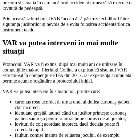
precum și situația în care jucătorul accidentat urmează să execute o
lovitură de pedeapsă.
Prin această schimbare, IFAB încearcă să păstreze echilibrul între
siguranța jucătorilor și nevoia de a evita folosirea accidentărilor ca
instrument tactic.
VAR va putea interveni în mai multe
situații
Protocolul VAR va fi extins, după mai mulți ani de utilizare în
competițiile majore. Pierluigi Collina a explicat că sistemul VAR
este folosit în competițiile FIFA din 2017, iar experiența acumulată
permite acum o regândire a protocolului inițial.
VAR va putea interveni în situații noi, printre care:
cartonaș roșu acordat în urma unui al doilea cartonaș galben
clar incorect;
identitate greșită, atunci când un jucător primește cartonaș
galben sau roșu pentru o infracțiune comisă de alt jucător;
lovituri de colț acordate incorect, dacă decizia poate fi
corectată rapid;
faulturi comise înainte de reluarea jocului, de exemplu