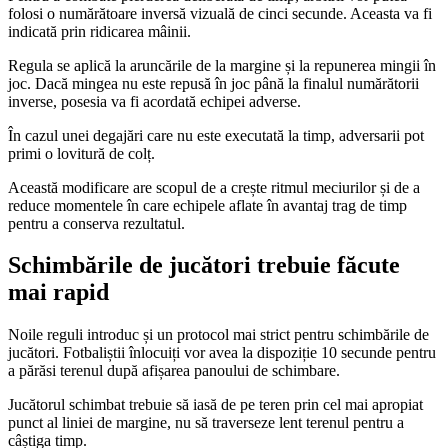
folosi o numărătoare inversă vizuală de cinci secunde. Aceasta va fi
indicată prin ridicarea mâinii.
Regula se aplică la aruncările de la margine și la repunerea mingii în
joc. Dacă mingea nu este repusă în joc până la finalul numărătorii
inverse, posesia va fi acordată echipei adverse.
În cazul unei degajări care nu este executată la timp, adversarii pot
primi o lovitură de colț.
Această modificare are scopul de a crește ritmul meciurilor și de a
reduce momentele în care echipele aflate în avantaj trag de timp
pentru a conserva rezultatul.
Schimbările de jucători trebuie făcute
mai rapid
Noile reguli introduc și un protocol mai strict pentru schimbările de
jucători. Fotbaliștii înlocuiți vor avea la dispoziție 10 secunde pentru
a părăsi terenul după afișarea panoului de schimbare.
Jucătorul schimbat trebuie să iasă de pe teren prin cel mai apropiat
punct al liniei de margine, nu să traverseze lent terenul pentru a
câștiga timp.