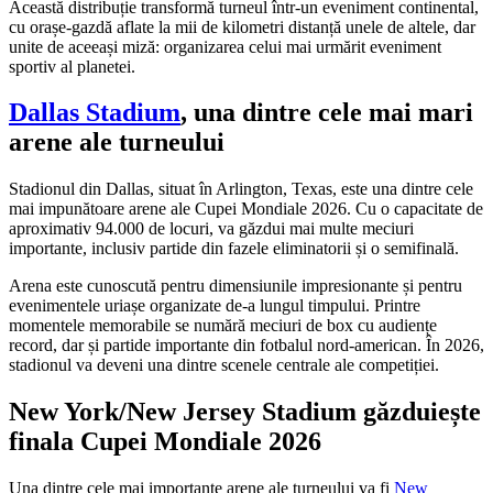
Această distribuție transformă turneul într-un eveniment continental,
cu orașe-gazdă aflate la mii de kilometri distanță unele de altele, dar
unite de aceeași miză: organizarea celui mai urmărit eveniment
sportiv al planetei.
Dallas Stadium
, una dintre cele mai mari
arene ale turneului
Stadionul din Dallas, situat în Arlington, Texas, este una dintre cele
mai impunătoare arene ale Cupei Mondiale 2026. Cu o capacitate de
aproximativ 94.000 de locuri, va găzdui mai multe meciuri
importante, inclusiv partide din fazele eliminatorii și o semifinală.
Arena este cunoscută pentru dimensiunile impresionante și pentru
evenimentele uriașe organizate de-a lungul timpului. Printre
momentele memorabile se numără meciuri de box cu audiențe
record, dar și partide importante din fotbalul nord-american. În 2026,
stadionul va deveni una dintre scenele centrale ale competiției.
New York/New Jersey Stadium găzduiește
finala Cupei Mondiale 2026
Una dintre cele mai importante arene ale turneului va fi
New