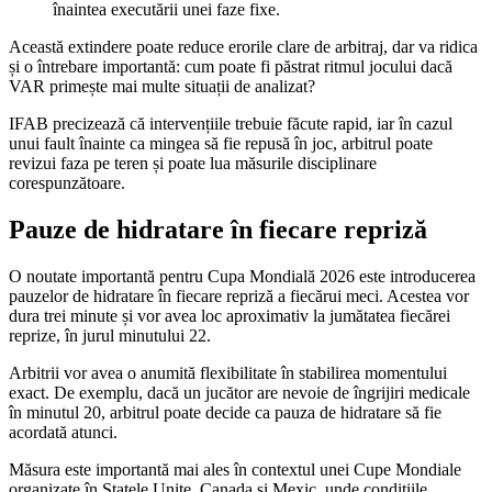
înaintea executării unei faze fixe.
Această extindere poate reduce erorile clare de arbitraj, dar va ridica
și o întrebare importantă: cum poate fi păstrat ritmul jocului dacă
VAR primește mai multe situații de analizat?
IFAB precizează că intervențiile trebuie făcute rapid, iar în cazul
unui fault înainte ca mingea să fie repusă în joc, arbitrul poate
revizui faza pe teren și poate lua măsurile disciplinare
corespunzătoare.
Pauze de hidratare în fiecare repriză
O noutate importantă pentru Cupa Mondială 2026 este introducerea
pauzelor de hidratare în fiecare repriză a fiecărui meci. Acestea vor
dura trei minute și vor avea loc aproximativ la jumătatea fiecărei
reprize, în jurul minutului 22.
Arbitrii vor avea o anumită flexibilitate în stabilirea momentului
exact. De exemplu, dacă un jucător are nevoie de îngrijiri medicale
în minutul 20, arbitrul poate decide ca pauza de hidratare să fie
acordată atunci.
Măsura este importantă mai ales în contextul unei Cupe Mondiale
organizate în Statele Unite, Canada și Mexic, unde condițiile