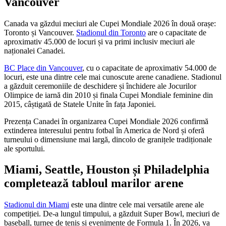
Vancouver
Canada va găzdui meciuri ale Cupei Mondiale 2026 în două orașe:
Toronto și Vancouver.
Stadionul din Toronto
are o capacitate de
aproximativ 45.000 de locuri și va primi inclusiv meciuri ale
naționalei Canadei.
BC Place din Vancouver
, cu o capacitate de aproximativ 54.000 de
locuri, este una dintre cele mai cunoscute arene canadiene. Stadionul
a găzduit ceremoniile de deschidere și închidere ale Jocurilor
Olimpice de iarnă din 2010 și finala Cupei Mondiale feminine din
2015, câștigată de Statele Unite în fața Japoniei.
Prezența Canadei în organizarea Cupei Mondiale 2026 confirmă
extinderea interesului pentru fotbal în America de Nord și oferă
turneului o dimensiune mai largă, dincolo de granițele tradiționale
ale sportului.
Miami, Seattle, Houston și Philadelphia
completează tabloul marilor arene
Stadionul din Miami
este una dintre cele mai versatile arene ale
competiției. De-a lungul timpului, a găzduit Super Bowl, meciuri de
baseball, turnee de tenis și evenimente de Formula 1. În 2026, va