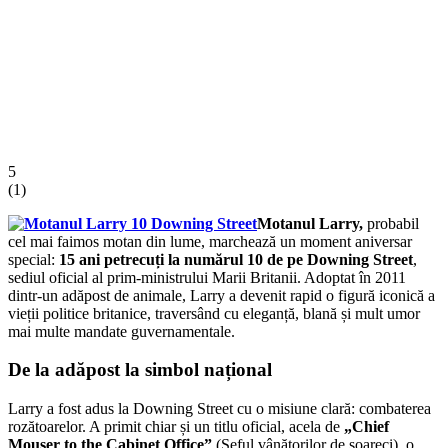
5
(
1
)
Motanul Larry,
probabil
cel mai faimos motan din lume, marchează un moment aniversar
special:
15 ani petrecuți la numărul 10 de pe
Downing Street
,
sediul oficial al prim-ministrului Marii Britanii. Adoptat în 2011
dintr-un adăpost de animale, Larry a devenit rapid o figură iconică a
vieții politice britanice, traversând cu eleganță, blană și mult umor
mai multe mandate guvernamentale.
De la adăpost la simbol național
Larry a fost adus la Downing Street cu o misiune clară: combaterea
rozătoarelor. A primit chiar și un titlu oficial, acela de
„Chief
Mouser to the Cabinet Office”
(Șeful vânătorilor de șoareci), o