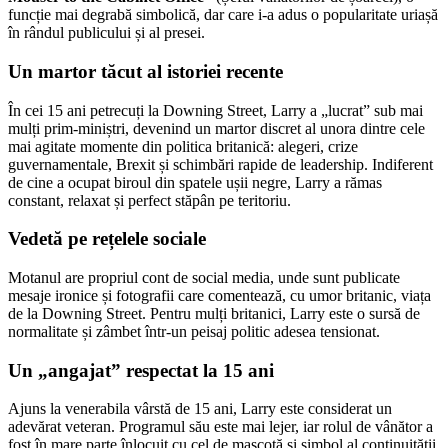
funcție mai degrabă simbolică, dar care i-a adus o popularitate uriașă
în rândul publicului și al presei.
Un martor tăcut al istoriei recente
În cei 15 ani petrecuți la Downing Street, Larry a „lucrat” sub mai
mulți prim-miniștri, devenind un martor discret al unora dintre cele
mai agitate momente din politica britanică: alegeri, crize
guvernamentale, Brexit și schimbări rapide de leadership. Indiferent
de cine a ocupat biroul din spatele ușii negre, Larry a rămas
constant, relaxat și perfect stăpân pe teritoriu.
Vedetă pe rețelele sociale
Motanul are propriul cont de social media, unde sunt publicate
mesaje ironice și fotografii care comentează, cu umor britanic, viața
de la Downing Street. Pentru mulți britanici, Larry este o sursă de
normalitate și zâmbet într-un peisaj politic adesea tensionat.
Un „angajat” respectat la 15 ani
Ajuns la venerabila vârstă de 15 ani, Larry este considerat un
adevărat veteran. Programul său este mai lejer, iar rolul de vânător a
fost în mare parte înlocuit cu cel de mascotă și simbol al continuității.