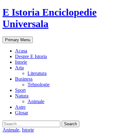
E Istoria Enciclopedie
Universala
Search
Skip
Primary Menu
to
content
Acasa
Despre E Istoria
Istorie
Arta
Literatura
Business
Tehnologie
Sport
Natura
Animale
Astre
Glosar
Search
for:
Animale
,
Istorie