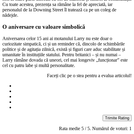
Cu toate acestea, prezența sa rămâne la fel de apreciată, iar
personalul de la Downing Street îl tratează ca pe un coleg de
nădejde.
O aniversare cu valoare simbolică
Aniversarea celor 15 ani ai motanului Larry nu este doar o
curiozitate simpatică, ci și un reminder că, dincolo de schimbările
politice și de agitația zilnică, există și figuri care aduc stabilitate și
umanitate în instituțiile statului. Pentru britanici – și nu numai –
Larry rămâne dovada că uneori, cel mai longeviv „funcționar” este
cel cu patru labe și multă personalitate.
Faceți clic pe o stea pentru a evalua articolul!
Trimite Rating
Rata medie
5
/ 5. Numărul de voturi:
1