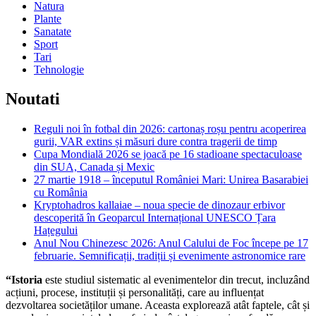
Natura
Plante
Sanatate
Sport
Tari
Tehnologie
Noutati
Reguli noi în fotbal din 2026: cartonaș roșu pentru acoperirea
gurii, VAR extins și măsuri dure contra tragerii de timp
Cupa Mondială 2026 se joacă pe 16 stadioane spectaculoase
din SUA, Canada și Mexic
27 martie 1918 – începutul României Mari: Unirea Basarabiei
cu România
Kryptohadros kallaiae – noua specie de dinozaur erbivor
descoperită în Geoparcul Internațional UNESCO Țara
Hațegului
Anul Nou Chinezesc 2026: Anul Calului de Foc începe pe 17
februarie. Semnificații, tradiții și evenimente astronomice rare
“Istoria
este studiul sistematic al evenimentelor din trecut, incluzând
acțiuni, procese, instituții și personalități, care au influențat
dezvoltarea societăților umane. Aceasta explorează atât faptele, cât și