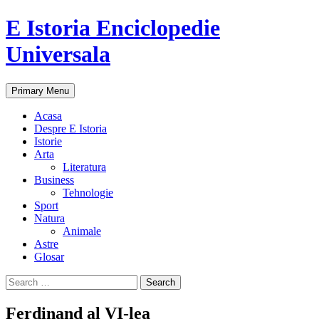
E Istoria Enciclopedie
Universala
Search
Skip
Primary Menu
to
content
Acasa
Despre E Istoria
Istorie
Arta
Literatura
Business
Tehnologie
Sport
Natura
Animale
Astre
Glosar
Search
for:
Ferdinand al VI-lea