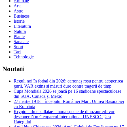
Animale
Arta
Astre
Business
Istorie
Literatura
Natura
Plante
Sanatate
Sport
Tari
Tehnologie
Noutati
Reguli noi în fotbal din 2026: cartonaș roșu pentru acoperirea
gurii, VAR extins și măsuri dure contra tragerii de timp
Cupa Mondială 2026 se joacă pe 16 stadioane spectaculoase
din SUA, Canada și Mexic
27 martie 1918 – începutul României Mari: Unirea Basarabiei
cu România
Kryptohadros kallaiae – noua specie de dinozaur erbivor
descoperită în Geoparcul Internațional UNESCO Țara
Hațegului
Anul Nou Chinezesc 2026: Anul Calului de Foc începe pe 17