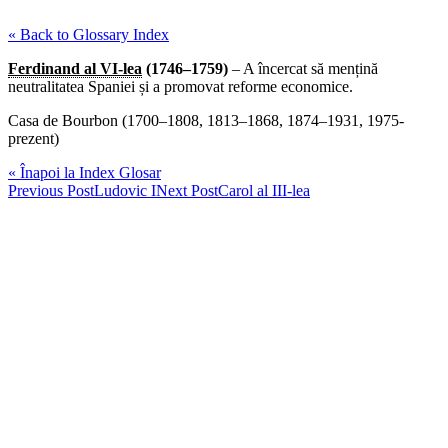
« Back to Glossary Index
Ferdinand al VI-lea
(1746–1759)
– A încercat să mențină
neutralitatea Spaniei și a promovat reforme economice.
Casa de Bourbon (1700–1808, 1813–1868, 1874–1931, 1975-
prezent)
« Înapoi la Index Glosar
Post
Previous Post
Ludovic I
Next Post
Carol al III-lea
navigation