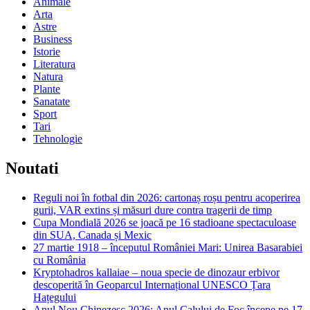
Animale
Arta
Astre
Business
Istorie
Literatura
Natura
Plante
Sanatate
Sport
Tari
Tehnologie
Noutati
Reguli noi în fotbal din 2026: cartonaș roșu pentru acoperirea
gurii, VAR extins și măsuri dure contra tragerii de timp
Cupa Mondială 2026 se joacă pe 16 stadioane spectaculoase
din SUA, Canada și Mexic
27 martie 1918 – începutul României Mari: Unirea Basarabiei
cu România
Kryptohadros kallaiae – noua specie de dinozaur erbivor
descoperită în Geoparcul Internațional UNESCO Țara
Hațegului
Anul Nou Chinezesc 2026: Anul Calului de Foc începe pe 17