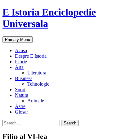
E Istoria Enciclopedie
Universala
Search
Skip
Primary Menu
to
content
Acasa
Despre E Istoria
Istorie
Arta
Literatura
Business
Tehnologie
Sport
Natura
Animale
Astre
Glosar
Search
for:
Filip al VI-lea