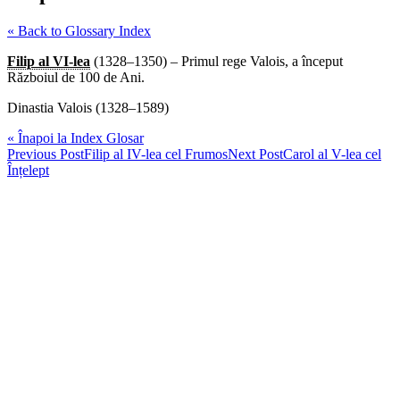
« Back to Glossary Index
Filip al VI-lea
(1328–1350) – Primul rege Valois, a început
Războiul de 100 de Ani.
Dinastia Valois (1328–1589)
« Înapoi la Index Glosar
Post
Previous Post
Filip al IV-lea cel Frumos
Next Post
Carol al V-lea cel
Înțelept
navigation