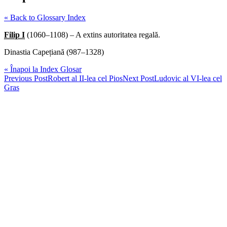
« Back to Glossary Index
Filip I
(1060–1108) – A extins autoritatea regală.
Dinastia Capețiană (987–1328)
« Înapoi la Index Glosar
Post
Previous Post
Robert al II-lea cel Pios
Next Post
Ludovic al VI-lea cel
Gras
navigation