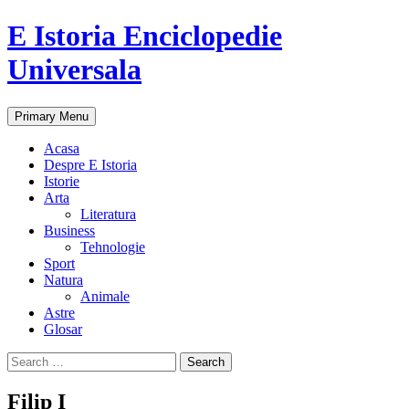
E Istoria Enciclopedie
Universala
Search
Skip
Primary Menu
to
content
Acasa
Despre E Istoria
Istorie
Arta
Literatura
Business
Tehnologie
Sport
Natura
Animale
Astre
Glosar
Search
for:
Filip I