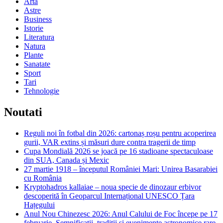
Arta
Astre
Business
Istorie
Literatura
Natura
Plante
Sanatate
Sport
Tari
Tehnologie
Noutati
Reguli noi în fotbal din 2026: cartonaș roșu pentru acoperirea
gurii, VAR extins și măsuri dure contra tragerii de timp
Cupa Mondială 2026 se joacă pe 16 stadioane spectaculoase
din SUA, Canada și Mexic
27 martie 1918 – începutul României Mari: Unirea Basarabiei
cu România
Kryptohadros kallaiae – noua specie de dinozaur erbivor
descoperită în Geoparcul Internațional UNESCO Țara
Hațegului
Anul Nou Chinezesc 2026: Anul Calului de Foc începe pe 17
februarie. Semnificații, tradiții și evenimente astronomice rare