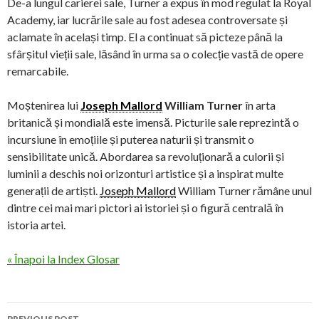
De-a lungul carierei sale, Turner a expus în mod regulat la Royal
Academy, iar lucrările sale au fost adesea controversate și
aclamate în același timp. El a continuat să picteze până la
sfârșitul vieții sale, lăsând în urma sa o colecție vastă de opere
remarcabile.
Moștenirea lui
Joseph Mallord
William Turner
în arta
britanică și mondială este imensă. Picturile sale reprezintă o
incursiune în emoțiile și puterea naturii și transmit o
sensibilitate unică. Abordarea sa revoluționară a culorii și
luminii a deschis noi orizonturi artistice și a inspirat multe
generații de artiști.
Joseph Mallord
William Turner rămâne unul
dintre cei mai mari pictori ai istoriei și o figură centrală în
istoria artei.
« Înapoi la Index Glosar
Post
PREVIOUS POST