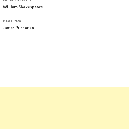
navigation
William Shakespeare
NEXT POST
James Buchanan