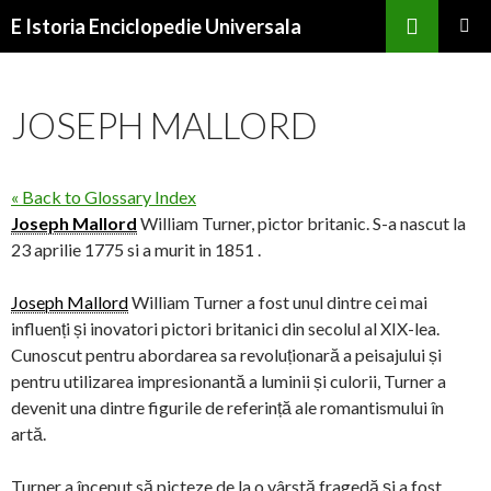
Search
E Istoria Enciclopedie Universala
SKIP
PRIMAR
TO
MENU
CONTENT
JOSEPH MALLORD
« Back to Glossary Index
Joseph Mallord
William Turner, pictor britanic. S-a nascut la
23 aprilie 1775 si a murit in 1851 .
Joseph Mallord
William Turner a fost unul dintre cei mai
influenți și inovatori pictori britanici din secolul al XIX-lea.
Cunoscut pentru abordarea sa revoluționară a peisajului și
pentru utilizarea impresionantă a luminii și culorii, Turner a
devenit una dintre figurile de referință ale romantismului în
artă.
Turner a început să picteze de la o vârstă fragedă și a fost