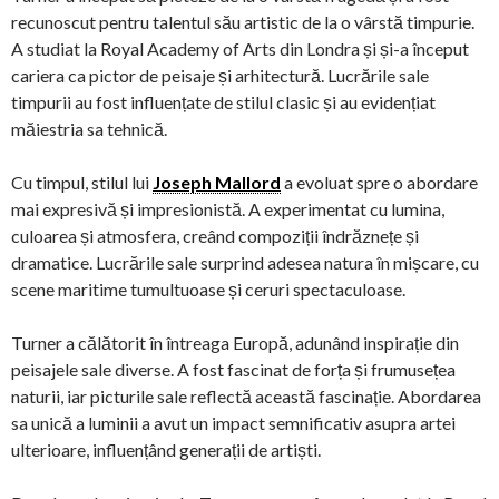
recunoscut pentru talentul său artistic de la o vârstă timpurie.
A studiat la Royal Academy of Arts din Londra și și-a început
cariera ca pictor de peisaje și arhitectură. Lucrările sale
timpurii au fost influențate de stilul clasic și au evidențiat
măiestria sa tehnică.
Cu timpul, stilul lui
Joseph Mallord
a evoluat spre o abordare
mai expresivă și impresionistă. A experimentat cu lumina,
culoarea și atmosfera, creând compoziții îndrăznețe și
dramatice. Lucrările sale surprind adesea natura în mișcare, cu
scene maritime tumultuoase și ceruri spectaculoase.
Turner a călătorit în întreaga Europă, adunând inspirație din
peisajele sale diverse. A fost fascinat de forța și frumusețea
naturii, iar picturile sale reflectă această fascinație. Abordarea
sa unică a luminii a avut un impact semnificativ asupra artei
ulterioare, influențând generații de artiști.