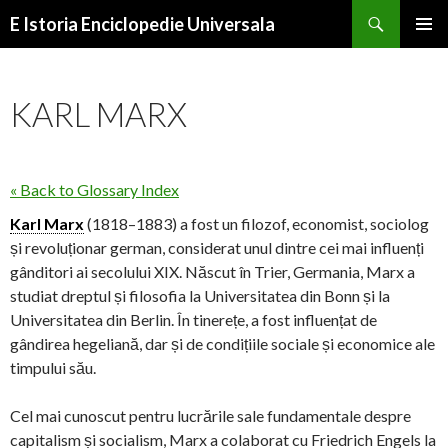
Search
E Istoria Enciclopedie Universala
SKIP
PRIMAR
TO
MENU
CONTENT
KARL MARX
« Back to Glossary Index
Karl Marx
(1818–1883) a fost un filozof, economist, sociolog
și revoluționar german, considerat unul dintre cei mai influenți
gânditori ai secolului XIX. Născut în Trier, Germania, Marx a
studiat dreptul și filosofia la Universitatea din Bonn și la
Universitatea din Berlin. În tinerețe, a fost influențat de
gândirea hegeliană, dar și de condițiile sociale și economice ale
timpului său.
Cel mai cunoscut pentru lucrările sale fundamentale despre
capitalism și socialism, Marx a colaborat cu Friedrich Engels la