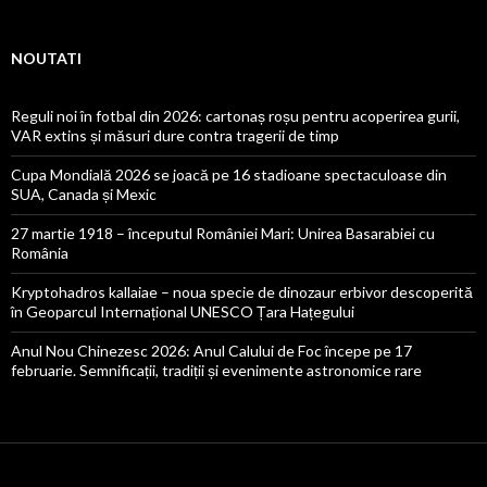
NOUTATI
Reguli noi în fotbal din 2026: cartonaș roșu pentru acoperirea gurii,
VAR extins și măsuri dure contra tragerii de timp
Cupa Mondială 2026 se joacă pe 16 stadioane spectaculoase din
SUA, Canada și Mexic
27 martie 1918 – începutul României Mari: Unirea Basarabiei cu
România
Kryptohadros kallaiae – noua specie de dinozaur erbivor descoperită
în Geoparcul Internațional UNESCO Țara Hațegului
Anul Nou Chinezesc 2026: Anul Calului de Foc începe pe 17
februarie. Semnificații, tradiții și evenimente astronomice rare