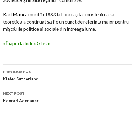
Karl Marx
a murit în 1883 la Londra, dar moștenirea sa
teoretică a continuat să fie un punct de referință major pentru
mișcările politice și sociale din întreaga lume.
« Înapoi la Index Glosar
Post
PREVIOUS POST
navigation
Kiefer Sutherland
NEXT POST
Konrad Adenauer