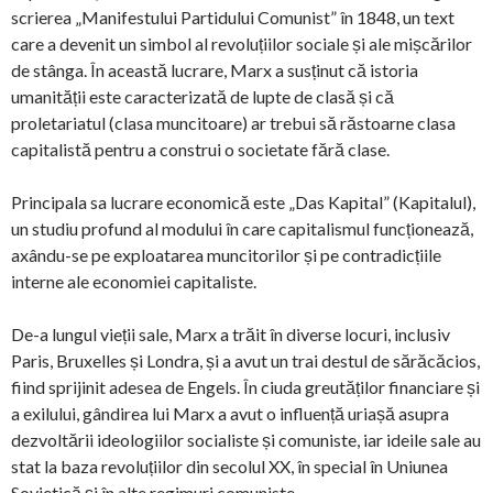
scrierea „Manifestului Partidului Comunist” în 1848, un text
care a devenit un simbol al revoluțiilor sociale și ale mișcărilor
de stânga. În această lucrare, Marx a susținut că istoria
umanității este caracterizată de lupte de clasă și că
proletariatul (clasa muncitoare) ar trebui să răstoarne clasa
capitalistă pentru a construi o societate fără clase.
Principala sa lucrare economică este „Das Kapital” (Kapitalul),
un studiu profund al modului în care capitalismul funcționează,
axându-se pe exploatarea muncitorilor și pe contradicțiile
interne ale economiei capitaliste.
De-a lungul vieții sale, Marx a trăit în diverse locuri, inclusiv
Paris, Bruxelles și Londra, și a avut un trai destul de sărăcăcios,
fiind sprijinit adesea de Engels. În ciuda greutăților financiare și
a exilului, gândirea lui Marx a avut o influență uriașă asupra
dezvoltării ideologiilor socialiste și comuniste, iar ideile sale au
stat la baza revoluțiilor din secolul XX, în special în Uniunea
Sovietică și în alte regimuri comuniste.