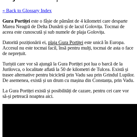
« Back to Glossary Index
Gura Portiței
este o fâșie de pământ de 4 kilometri care desparte
Marea Neagră de Delta Dunării și de lacul Golovița. Tocmai de
aceea este cunoscută și sub numele de plaja Golovița.
Datorită poziționării ei,
plaja Gura Portiței
este unică în Europa.
Accesul nu este tocmai facil, însă pentru mulți, tocmai de asta o face
de neprețuit.
Turiștii care vor să ajungă la Gura Portiței pot lua o barcă de la
Jurilovca, o localitate aflată la 50 de kilometri de Tulcea. Există și
trasee alternative pentru bicicletă prin Vadu sau prin Grindul Lupilor.
De asemenea, există și un drum cu mașina din Constanța, prin Vadu.
La Gura Portiței există și posibilități de cazare, pentru cei care vor
să-și petreacă noaptea aici.