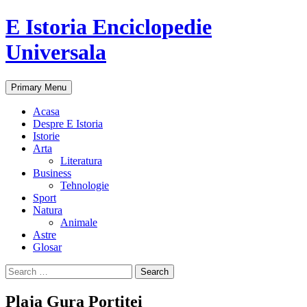
E Istoria Enciclopedie
Universala
Search
Skip
Primary Menu
to
content
Acasa
Despre E Istoria
Istorie
Arta
Literatura
Business
Tehnologie
Sport
Natura
Animale
Astre
Glosar
Search
for:
Plaja Gura Portiței