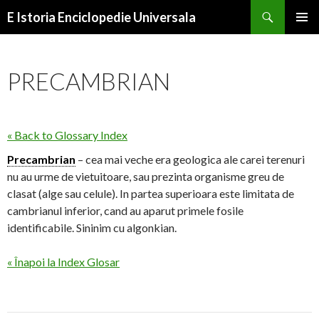
Search
E Istoria Enciclopedie Universala
SKIP
PRIMAR
TO
MENU
CONTENT
PRECAMBRIAN
« Back to Glossary Index
Precambrian
– cea mai veche era geologica ale carei terenuri
nu au urme de vietuitoare, sau prezinta organisme greu de
clasat (alge sau celule). In partea superioara este limitata de
cambrianul inferior, cand au aparut primele fosile
identificabile. Sininim cu algonkian.
« Înapoi la Index Glosar