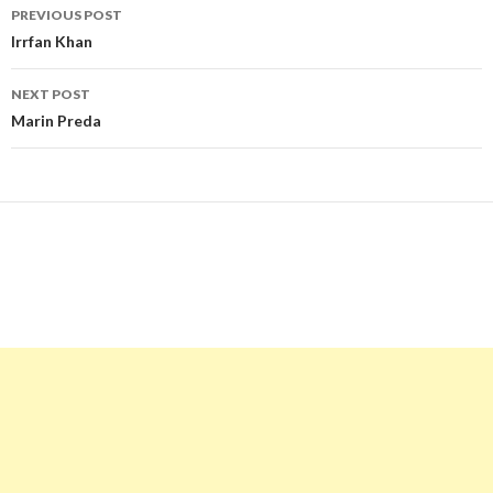
Post
PREVIOUS POST
navigation
Irrfan Khan
NEXT POST
Marin Preda