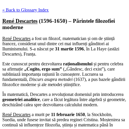
« Back to Glossary Index
René Descartes
(1596-1650) – Părintele filozofiei
moderne
René Descartes
a fost un filozof, matematician și om de știință
francez, considerat unul dintre cei mai influenți gânditori ai
Iluminismului. S-a născut pe
31 martie 1596
, în La Haye (astăzi
Descartes), Franța.
Este cunoscut pentru dezvoltarea
raționalismului
și pentru celebra
sa afirmație
„Cogito, ergo sum”
(„Gândesc, deci exist”), care
subliniază importanța rațiunii în cunoaștere. Lucrarea sa
fundamentală,
Discurs asupra metodei
(1637), a pus bazele gândirii
filozofice moderne și ale metodei științifice.
În matematică, Descartes a revoluționat domeniul prin introducerea
geometriei analitice
, care a făcut legătura între algebră și geometrie,
deschizând calea spre dezvoltarea calculului modern.
René Descartes
a murit pe
11 februarie 1650
, la Stockholm,
Suedia, unde fusese invitat să predea reginei Cristina. Moștenirea sa
continuă să influențeze filozofia, știința și matematica până în