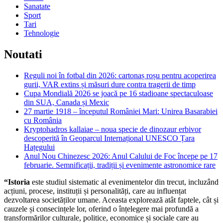
Sanatate
Sport
Tari
Tehnologie
Noutati
Reguli noi în fotbal din 2026: cartonaș roșu pentru acoperirea
gurii, VAR extins și măsuri dure contra tragerii de timp
Cupa Mondială 2026 se joacă pe 16 stadioane spectaculoase
din SUA, Canada și Mexic
27 martie 1918 – începutul României Mari: Unirea Basarabiei
cu România
Kryptohadros kallaiae – noua specie de dinozaur erbivor
descoperită în Geoparcul Internațional UNESCO Țara
Hațegului
Anul Nou Chinezesc 2026: Anul Calului de Foc începe pe 17
februarie. Semnificații, tradiții și evenimente astronomice rare
“Istoria
este studiul sistematic al evenimentelor din trecut, incluzând
acțiuni, procese, instituții și personalități, care au influențat
dezvoltarea societăților umane. Aceasta explorează atât faptele, cât și
cauzele și consecințele lor, oferind o înțelegere mai profundă a
transformărilor culturale, politice, economice și sociale care au