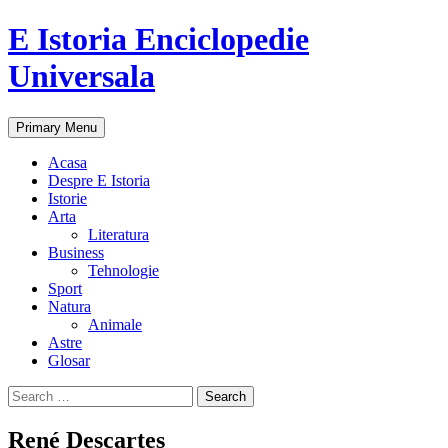
E Istoria Enciclopedie
Universala
Search
Skip
Primary Menu
to
content
Acasa
Despre E Istoria
Istorie
Arta
Literatura
Business
Tehnologie
Sport
Natura
Animale
Astre
Glosar
Search
for:
René Descartes