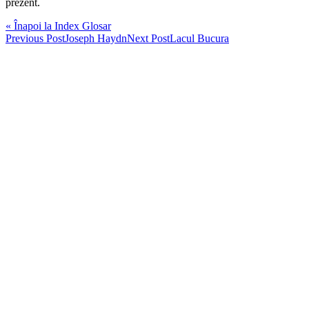
prezent.
« Înapoi la Index Glosar
Post
Previous Post
Joseph Haydn
Next Post
Lacul Bucura
navigation