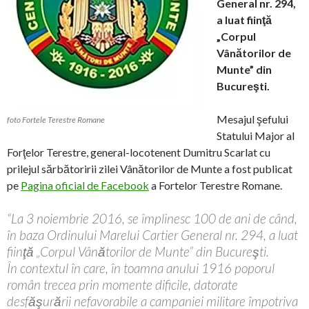
General nr. 294,
a luat fiinţă
„Corpul
Vânătorilor de
Munte” din
Bucureşti.
Mesajul şefului
foto Fortele Terestre Romane
Statului Major al
Forţelor Terestre, general-locotenent Dumitru Scarlat cu
prilejul sărbătoririi zilei Vânătorilor de Munte a fost publicat
pe
Pagina oficial de Facebook
a Fortelor Terestre Romane.
“La 3 noiembrie 2016, se împlinesc 100 de ani de când,
în baza Ordinului Marelui Cartier General nr. 294, a luat
fiinţă „Corpul Vânătorilor de Munte” din Bucureşti.
În contextul în care, în toamna anului 1916 poporul
român trecea prin momente dificile, datorate
desfăşurării nefavorabile a campaniei militare împotriva