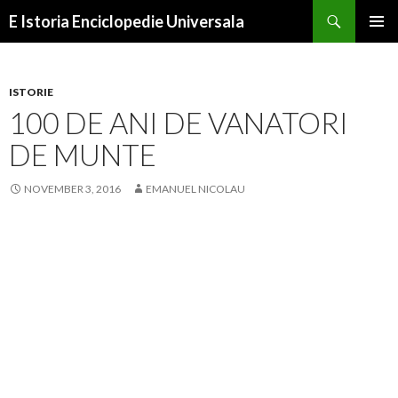
Search
E Istoria Enciclopedie Universala
SKIP
PRIMAR
TO
MENU
CONTENT
ISTORIE
100 DE ANI DE VANATORI
DE MUNTE
NOVEMBER 3, 2016
EMANUEL NICOLAU