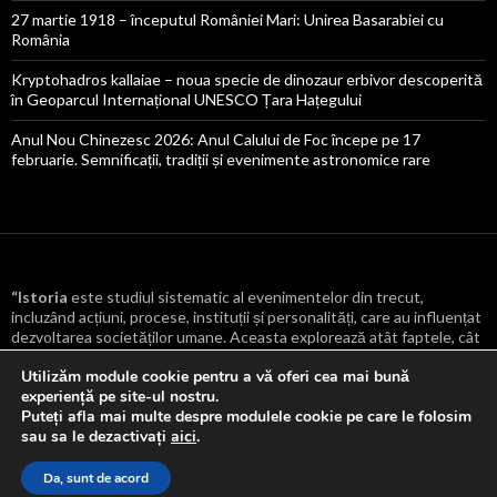
27 martie 1918 – începutul României Mari: Unirea Basarabiei cu
România
Kryptohadros kallaiae – noua specie de dinozaur erbivor descoperită
în Geoparcul Internațional UNESCO Țara Hațegului
Anul Nou Chinezesc 2026: Anul Calului de Foc începe pe 17
februarie. Semnificații, tradiții și evenimente astronomice rare
“Istoria
este studiul sistematic al evenimentelor din trecut,
incluzând acțiuni, procese, instituții și personalități, care au influențat
dezvoltarea societăților umane. Aceasta explorează atât faptele, cât
și cauzele și consecințele lor, oferind o înțelegere mai profundă a
Utilizăm module cookie pentru a vă oferi cea mai bună
transformărilor culturale, politice, economice și sociale care au
experiență pe site-ul nostru.
modelat lumea.
“
Puteți afla mai multe despre modulele cookie pe care le folosim
sau sa le dezactivați
aici
.
Da, sunt de acord
Proudly powered by WordPress