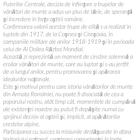
Puterilor Centrale, de
cizia de înfiinţare a trupelor de
vânători de munte a adus un plus de tărie, de speranţă
şi încredere în forţa oştirii române.
Confirmarea valorii acestor trupe de elită s-a realizat în
luptele din 1917, de la Coşnea şi Cireşoaia, în
campaniile militare ale anilor 1918-1919 şi în perioada
celui de-Al Doilea Război Mondial.
Această zi reprezintă un moment de cinstire solemnă a
eroilor vânători de munte, care au luptat şi s-au jertfit
de-a lungul anilor, pentru promovarea şi apărarea
idealurilor naţionale.
Este şi motivul pentru care istoria vânătorilor de munte
din Armata României, nu poate fi disociată de cea a
poporului nostru, atât timp cât, momentele de cumpănă
ale existenţei noastre au putut fi depăşite numai cu
sprijinul decisiv al oştirii şi, implicit, al apărătorilor
crestelor alpine.
Participarea cu succes la misiunile desfăşurate în afara
teritoriului naţional, creşterea competenţei la toate