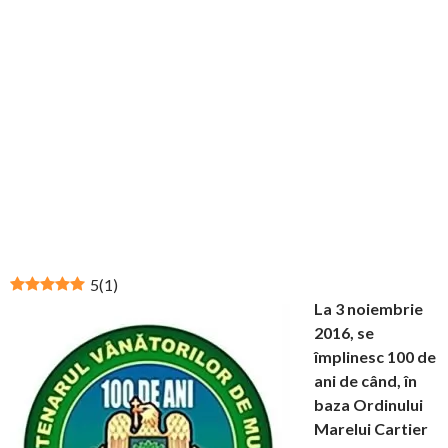
5
(
1
)
La 3 noiembrie
2016, se
împlinesc 100 de
ani de când, în
baza Ordinului
Marelui Cartier