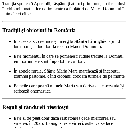
Tradiția spune că Apostolii, răspândiți atunci prin lume, au fost aduși
în chip minunat la Ierusalim pentru a fi alături de Maica Domnului în
ultimele ei clipe.
Tradiții și obiceiuri în România
În această zi, credincioșii merg la
Sfânta Liturghie
, aprind
lumânări și aduc flori la icoana Maicii Domnului.
Este momentul în care se pomenesc rudele trecute la Domnul,
iar mormintele sunt împodobite cu flori.
În zonele rurale, Sfânta Maria Mare marchează și începutul
toamnei pastorale, când ciobanii coboară turmele de pe munte.
Femeile care poartă numele Maria sau derivate ale acestuia își
serbează onomastica.
Reguli și rânduieli bisericești
Este zi de
post
doar dacă sărbătoarea cade miercurea sau
vinerea; în 2025, 15 august este
vineri
, astfel că se face