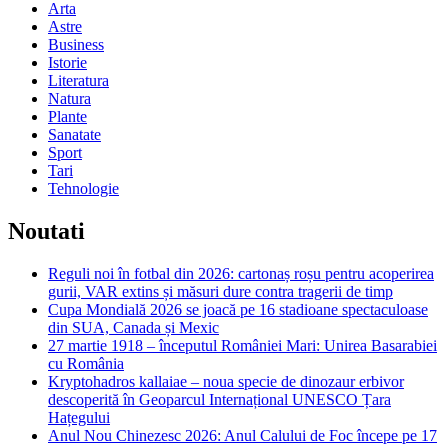
Arta
Astre
Business
Istorie
Literatura
Natura
Plante
Sanatate
Sport
Tari
Tehnologie
Noutati
Reguli noi în fotbal din 2026: cartonaș roșu pentru acoperirea
gurii, VAR extins și măsuri dure contra tragerii de timp
Cupa Mondială 2026 se joacă pe 16 stadioane spectaculoase
din SUA, Canada și Mexic
27 martie 1918 – începutul României Mari: Unirea Basarabiei
cu România
Kryptohadros kallaiae – noua specie de dinozaur erbivor
descoperită în Geoparcul Internațional UNESCO Țara
Hațegului
Anul Nou Chinezesc 2026: Anul Calului de Foc începe pe 17