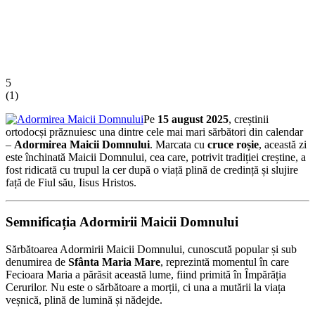
5
(
1
)
Pe
15 august 2025
, creștinii
ortodocși prăznuiesc una dintre cele mai mari sărbători din calendar
–
Adormirea Maicii Domnului
. Marcata cu
cruce roșie
, această zi
este închinată Maicii Domnului, cea care, potrivit tradiției creștine, a
fost ridicată cu trupul la cer după o viață plină de credință și slujire
față de Fiul său, Iisus Hristos.
Semnificația Adormirii Maicii Domnului
Sărbătoarea Adormirii Maicii Domnului, cunoscută popular și sub
denumirea de
Sfânta Maria Mare
, reprezintă momentul în care
Fecioara Maria a părăsit această lume, fiind primită în Împărăția
Cerurilor. Nu este o sărbătoare a morții, ci una a mutării la viața
veșnică, plină de lumină și nădejde.