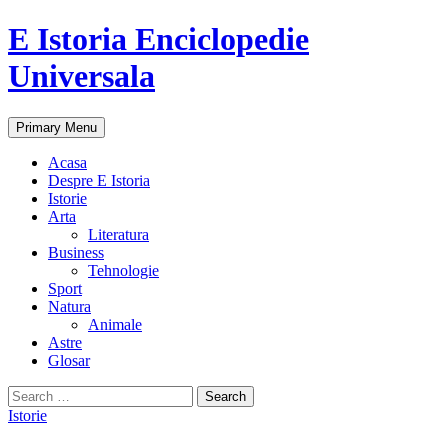
E Istoria Enciclopedie
Universala
Search
Skip
Primary Menu
to
content
Acasa
Despre E Istoria
Istorie
Arta
Literatura
Business
Tehnologie
Sport
Natura
Animale
Astre
Glosar
Search
for:
Istorie