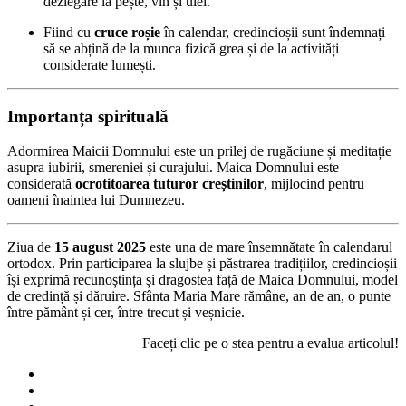
dezlegare la pește, vin și ulei.
Fiind cu
cruce roșie
în calendar, credincioșii sunt îndemnați
să se abțină de la munca fizică grea și de la activități
considerate lumești.
Importanța spirituală
Adormirea Maicii Domnului este un prilej de rugăciune și meditație
asupra iubirii, smereniei și curajului. Maica Domnului este
considerată
ocrotitoarea tuturor creștinilor
, mijlocind pentru
oameni înaintea lui Dumnezeu.
Ziua de
15 august 2025
este una de mare însemnătate în calendarul
ortodox. Prin participarea la slujbe și păstrarea tradițiilor, credincioșii
își exprimă recunoștința și dragostea față de Maica Domnului, model
de credință și dăruire. Sfânta Maria Mare rămâne, an de an, o punte
între pământ și cer, între trecut și veșnicie.
Faceți clic pe o stea pentru a evalua articolul!