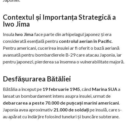
Contextul și Importanța Strategică a
Iwo Jima
Insula
Iwo Jima
face parte din arhipelagul japonez și era
considerată esențială pentru
controlul aerian în Pacific
.
Pentru americani, cucerirea insulei ar fi oferit o bază aeriană
avansată pentru bombardierele B-29 care atacau Japonia, iar
pentru japonezi, pierderea sa însemna o vulnerabilitate majoră.
Desfășurarea Bătăliei
Bătălia a început pe
19 februarie 1945
, când
Marina SUA
a
lansat un bombardament intens asupra insulei, urmat de
debarcarea a peste 70.000 de pușcași marini americani
.
Japonia avea aproximativ
21.000 de soldați
pe insulă, care s-
au apărat cu îndârjire folosind tuneluri și buncăre subterane.