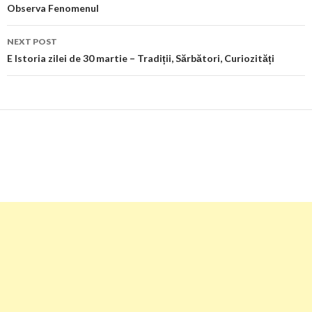
Observa Fenomenul
NEXT POST
E Istoria zilei de 30 martie – Tradiții, Sărbători, Curiozități