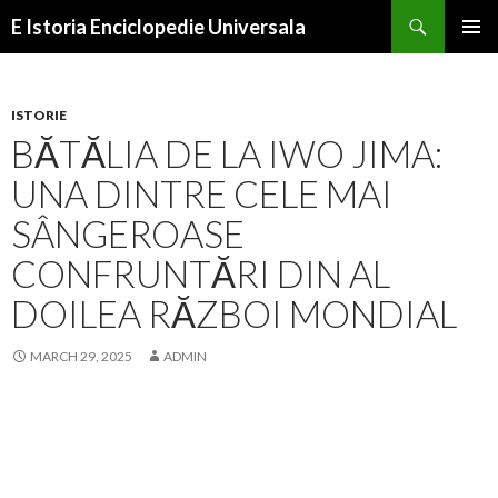
Search
E Istoria Enciclopedie Universala
SKIP
PRIMAR
TO
MENU
CONTENT
ISTORIE
BĂTĂLIA DE LA IWO JIMA:
UNA DINTRE CELE MAI
SÂNGEROASE
CONFRUNTĂRI DIN AL
DOILEA RĂZBOI MONDIAL
MARCH 29, 2025
ADMIN