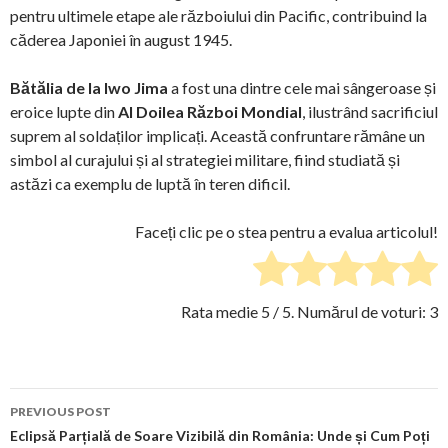
pentru ultimele etape ale războiului din Pacific, contribuind la
căderea Japoniei în august 1945.
Bătălia de la Iwo Jima
a fost una dintre cele mai sângeroase și
eroice lupte din
Al Doilea Război Mondial
, ilustrând sacrificiul
suprem al soldaților implicați. Această confruntare rămâne un
simbol al curajului și al strategiei militare, fiind studiată și
astăzi ca exemplu de luptă în teren dificil.
Faceți clic pe o stea pentru a evalua articolul!
Rata medie
5
/ 5. Numărul de voturi:
3
Post
PREVIOUS POST
navigation
Eclipsă Parțială de Soare Vizibilă din România: Unde și Cum Poți