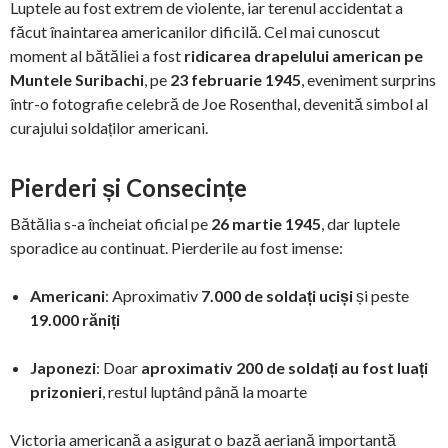
Luptele au fost extrem de violente, iar terenul accidentat a
făcut înaintarea americanilor dificilă. Cel mai cunoscut
moment al bătăliei a fost
ridicarea drapelului american pe
Muntele Suribachi
, pe
23 februarie 1945
, eveniment surprins
într-o fotografie celebră de Joe Rosenthal, devenită simbol al
curajului soldaților americani.
Pierderi și Consecințe
Bătălia s-a încheiat oficial pe
26 martie 1945
, dar luptele
sporadice au continuat. Pierderile au fost imense:
Americani
: Aproximativ
7.000 de soldați uciși
și peste
19.000 răniți
Japonezi
: Doar
aproximativ 200 de soldați au fost luați
prizonieri
, restul luptând până la moarte
Victoria americană a asigurat o bază aeriană importantă