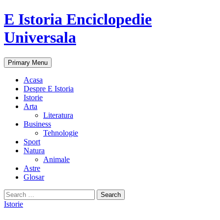
E Istoria Enciclopedie
Universala
Search
Skip
Primary Menu
to
content
Acasa
Despre E Istoria
Istorie
Arta
Literatura
Business
Tehnologie
Sport
Natura
Animale
Astre
Glosar
Search
for:
Istorie