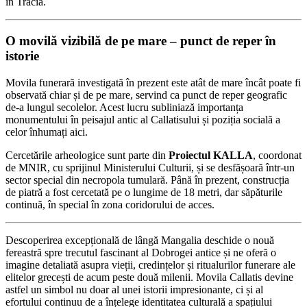
în Tracia.
O movilă vizibilă de pe mare – punct de reper în
istorie
Movila funerară investigată în prezent este atât de mare încât poate fi
observată chiar și de pe mare, servind ca punct de reper geografic
de-a lungul secolelor. Acest lucru subliniază importanța
monumentului în peisajul antic al Callatisului și poziția socială a
celor înhumați aici.
Cercetările arheologice sunt parte din
Proiectul KALLA
, coordonat
de MNIR, cu sprijinul Ministerului Culturii, și se desfășoară într-un
sector special din necropola tumulară. Până în prezent, construcția
de piatră a fost cercetată pe o lungime de 18 metri, dar săpăturile
continuă, în special în zona coridorului de acces.
Descoperirea excepțională de lângă Mangalia deschide o nouă
fereastră spre trecutul fascinant al Dobrogei antice și ne oferă o
imagine detaliată asupra vieții, credințelor și ritualurilor funerare ale
elitelor grecești de acum peste două milenii. Movila Callatis devine
astfel un simbol nu doar al unei istorii impresionante, ci și al
efortului continuu de a înțelege identitatea culturală a spațiului