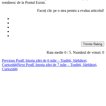
românesc de la Pontul Euxin.
Faceți clic pe o stea pentru a evalua articolul!
Trimite Rating
Rata medie
0
/ 5. Numărul de voturi:
0
Post
Previous Post
E Istoria zilei de 6 iulie – Tradiții, Sărbători,
Curiozități
Next Post
E Istoria zilei de 7 iulie – Tradiții, Sărbători,
navigation
Curiozități