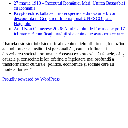
27 martie 1918 – începutul României Mari: Unirea Basarabiei
cu România
Kryptohadros kallaiae – noua specie de dinozaur erbivor
descoperită în Geoparcul Internațional UNESCO Țara
Hațegului
Anul Nou Chinezesc 2026: Anul Calului de Foc începe pe 17
februarie. Semnificații, tradiții și evenimente astronomice rare
“Istoria
este studiul sistematic al evenimentelor din trecut, incluzând
acțiuni, procese, instituții și personalități, care au influențat
dezvoltarea societăților umane. Aceasta explorează atât faptele, cât și
cauzele și consecințele lor, oferind o înțelegere mai profundă a
transformărilor culturale, politice, economice și sociale care au
modelat lumea.
“
Proudly powered by WordPress