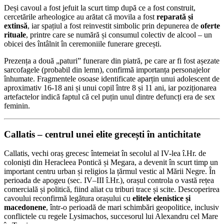
Deși cavoul a fost jefuit la scurt timp după ce a fost construit,
cercetările arheologice au arătat că movila a fost
reparată și
extinsă
, iar spațiul a fost reinvestit simbolic prin depunerea de
oferte
rituale
, printre care se numără și consumul colectiv de alcool – un
obicei des întâlnit în ceremoniile funerare grecești.
Prezența a două „paturi” funerare din piatră, pe care ar fi fost așezate
sarcofagele (probabil din lemn), confirmă importanța personajelor
înhumate. Fragmentele osoase identificate aparțin unui adolescent de
aproximativ 16-18 ani și unui copil între 8 și 11 ani, iar poziționarea
artefactelor indică faptul că cel puțin unul dintre defuncți era de sex
feminin.
Callatis – centrul unei elite grecești în antichitate
Callatis, vechi oraș grecesc întemeiat în secolul al IV-lea î.Hr. de
coloniști din Heracleea Pontică și Megara, a devenit în scurt timp un
important centru urban și religios la țărmul vestic al Mării Negre. În
perioada de apogeu (sec. IV–III î.Hr.), orașul controla o vastă rețea
comercială și politică, fiind aliat cu triburi trace și scite. Descoperirea
cavoului reconfirmă legătura orașului cu
elitele elenistice și
macedonene
, într-o perioadă de mari schimbări geopolitice, inclusiv
conflictele cu regele Lysimachos, succesorul lui Alexandru cel Mare