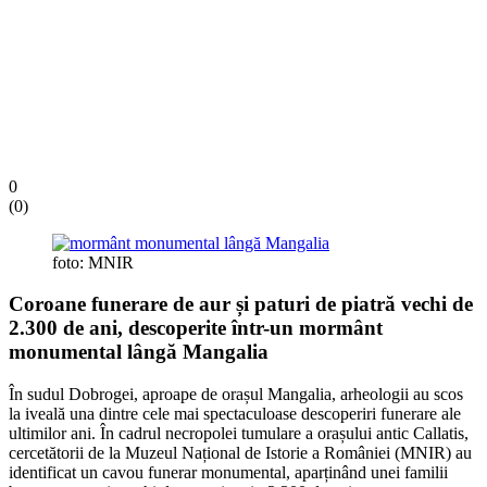
0
(
0
)
foto: MNIR
Coroane funerare de aur și paturi de piatră vechi de
2.300 de ani, descoperite într-un mormânt
monumental lângă Mangalia
În sudul Dobrogei, aproape de orașul Mangalia, arheologii au scos
la iveală una dintre cele mai spectaculoase descoperiri funerare ale
ultimilor ani. În cadrul necropolei tumulare a orașului antic Callatis,
cercetătorii de la Muzeul Național de Istorie a României (MNIR) au
identificat un cavou funerar monumental, aparținând unei familii