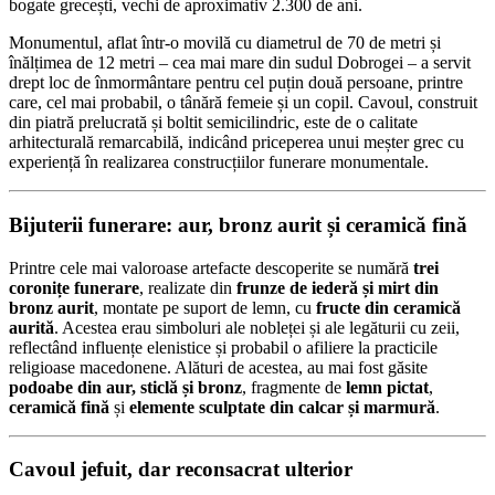
bogate grecești, vechi de aproximativ 2.300 de ani.
Monumentul, aflat într-o movilă cu diametrul de 70 de metri și
înălțimea de 12 metri – cea mai mare din sudul Dobrogei – a servit
drept loc de înmormântare pentru cel puțin două persoane, printre
care, cel mai probabil, o tânără femeie și un copil. Cavoul, construit
din piatră prelucrată și boltit semicilindric, este de o calitate
arhitecturală remarcabilă, indicând priceperea unui meșter grec cu
experiență în realizarea construcțiilor funerare monumentale.
Bijuterii funerare: aur, bronz aurit și ceramică fină
Printre cele mai valoroase artefacte descoperite se numără
trei
coronițe funerare
, realizate din
frunze de iederă și mirt din
bronz aurit
, montate pe suport de lemn, cu
fructe din ceramică
aurită
. Acestea erau simboluri ale nobleței și ale legăturii cu zeii,
reflectând influențe elenistice și probabil o afiliere la practicile
religioase macedonene. Alături de acestea, au mai fost găsite
podoabe din aur, sticlă și bronz
, fragmente de
lemn pictat
,
ceramică fină
și
elemente sculptate din calcar și marmură
.
Cavoul jefuit, dar reconsacrat ulterior