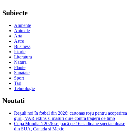
Subiecte
Alimente
Animale
Arta
Astre
Business
Istorie
Literatura
Natura
Plante
Sanatate
Sport
Tari
Tehnologie
Noutati
Reguli noi în fotbal din 2026: cartonaș roșu pentru acoperirea
gurii, VAR extins și măsuri dure contra tragerii de timp
Cupa Mondială 2026 se joacă pe 16 stadioane spectaculoase
din SUA, Canada și Mexic