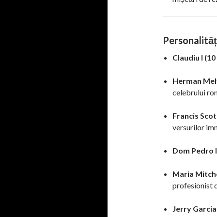
Personalităț
Claudiu I (10 
Herman Melvi
celebrului r
Francis Scot
versurilor imn
Dom Pedro II
Maria Mitche
profesionist d
Jerry Garcia