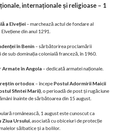
ionale, internaționale și religioase – 1
ă a Elveției
– marchează actul de fondare al
 Elvețiene din anul 1291.
denței în Benin
– sărbătorirea proclamării
 de sub dominația colonială franceză, în 1960.
r Armate în Angola
– dedicată armatei naționale.
creștin ortodox
– începe
Postul Adormirii Maicii
stul Sfintei Marii)
, o perioadă de post și rugăciune
mâni înainte de sărbătoarea din 15 august.
opulară românească, 1 august este cunoscut ca
 Ziua Ursului
, asociată cu obiceiuri de protecție
alelor sălbatice și a bolilor.