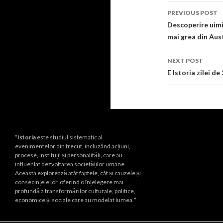
Post
PREVIOUS POST
navigati
Descoperire uimit
mai grea din Aus
NEXT POST
E Istoria zilei de
“Istoria
este studiul sistematic al
evenimentelor din trecut, incluzând acțiuni,
procese, instituții și personalități, care au
influențat dezvoltarea societăților umane.
Aceasta explorează atât faptele, cât și cauzele și
consecințele lor, oferind o înțelegere mai
profundă a transformărilor culturale, politice,
economice și sociale care au modelat lumea.
“