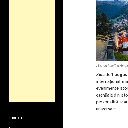
Ziua Națională a Elveți
Ziua de
1 augus
internațional, ma
evenimente isto
esențiale din ist
personalități car
universale.
SUBIECTE