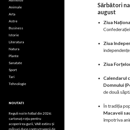
Alimente
Sărbători naț
Animale
august
Arta
Astre
Ziua Național
Business
Confederației
Istorie
Literatura
Ziua Indepen
Natura
independenței
Plante
Sanatate
Ziua Forțelo
Sport
Tari
Calendarul 
Tehnologie
Domnului (Po
de două săptă
NOUTATI
În tradiția p
Macaveii sau
Reguli noi în fotbal din 2026:
cartonaș roșu pentru
împotriva anim
acoperirea gurii, VAR extins și
măsuri dure contra tragerii de