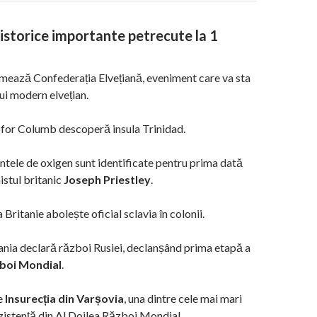
storice importante petrecute la 1
mează Confederația Elvețiană, eveniment care va sta
lui modern elvețian.
ofor Columb descoperă insula Trinidad.
tele de oxigen sunt identificate pentru prima dată
istul britanic
Joseph Priestley
.
Britanie abolește oficial sclavia în colonii.
nia declară război Rusiei, declanșând prima etapă a
zboi Mondial
.
e
Insurecția din Varșovia
, una dintre cele mai mari
zistență din Al Doilea Război Mondial.