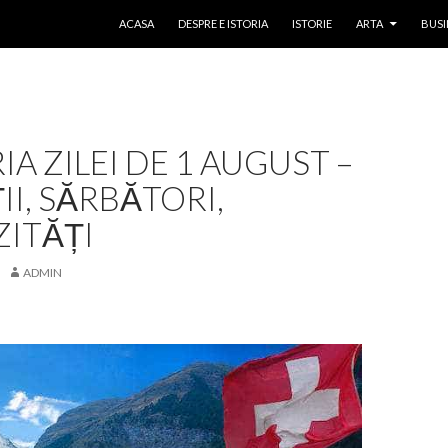
SKIP TO CONTENT
ACASA
DESPRE E ISTORIA
ISTORIE
ARTA
BUSI
RIA ZILEI DE 1 AUGUST –
II, SĂRBĂTORI,
ZITĂȚI
ADMIN