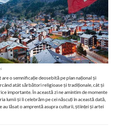
ei
t
are o semnificație deosebită pe plan național și
rcând atât sărbători religioase și tradiționale, cât și
rice importante. În această zi ne amintim de momente
oria lumii și îi celebrăm pe cei născuți în această dată,
e au lăsat o amprentă asupra culturii, științei și artei