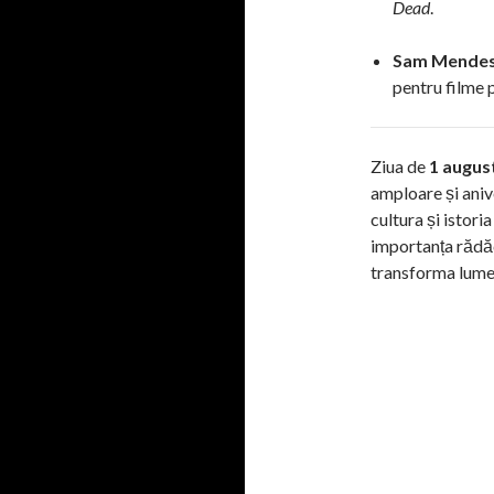
Dead
.
Sam Mendes 
pentru filme
Ziua de
1 augus
amploare și aniv
cultura și istori
importanța rădăci
transforma lumea