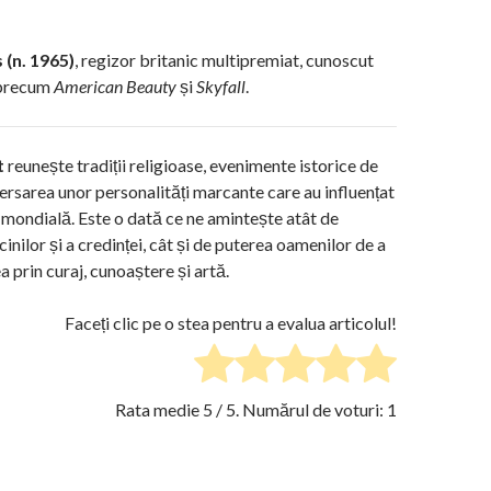
(n. 1965)
, regizor britanic multipremiat, cunoscut
 precum
American Beauty
și
Skyfall
.
t
reunește tradiții religioase, evenimente istorice de
ersarea unor personalități marcante care au influențat
a mondială. Este o dată ce ne amintește atât de
nilor și a credinței, cât și de puterea oamenilor de a
 prin curaj, cunoaștere și artă.
Faceți clic pe o stea pentru a evalua articolul!
Rata medie
5
/ 5. Numărul de voturi:
1