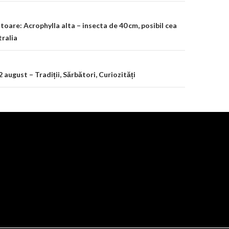
on
oare: Acrophylla alta – insecta de 40 cm, posibil cea
tralia
 2 august – Tradiții, Sărbători, Curiozități