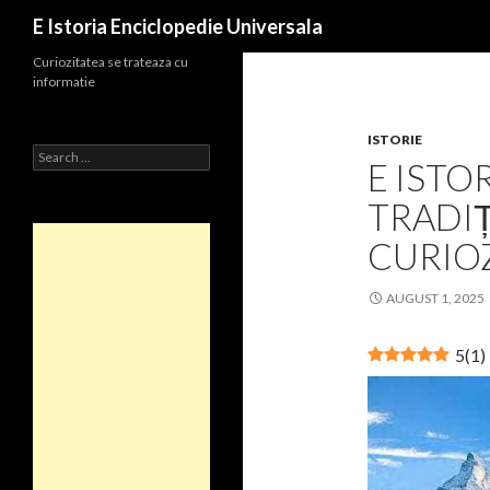
Search
E Istoria Enciclopedie Universala
Curiozitatea se trateaza cu
informatie
ISTORIE
Search
E ISTO
for:
TRADIȚ
CURIO
AUGUST 1, 2025
5
(
1
)