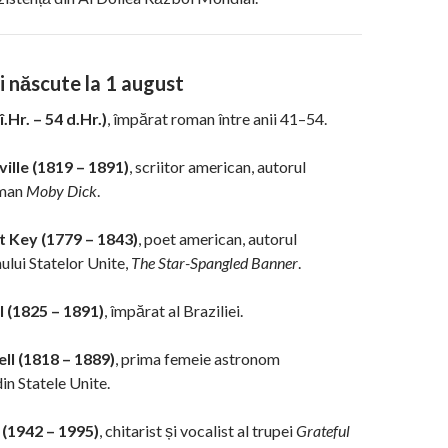
i născute la 1 august
î.Hr. – 54 d.Hr.)
, împărat roman între anii 41–54.
lle (1819 – 1891)
, scriitor american, autorul
oman
Moby Dick
.
t Key (1779 – 1843)
, poet american, autorul
ului Statelor Unite,
The Star-Spangled Banner
.
 (1825 – 1891)
, împărat al Braziliei.
ll (1818 – 1889)
, prima femeie astronom
in Statele Unite.
 (1942 – 1995)
, chitarist și vocalist al trupei
Grateful