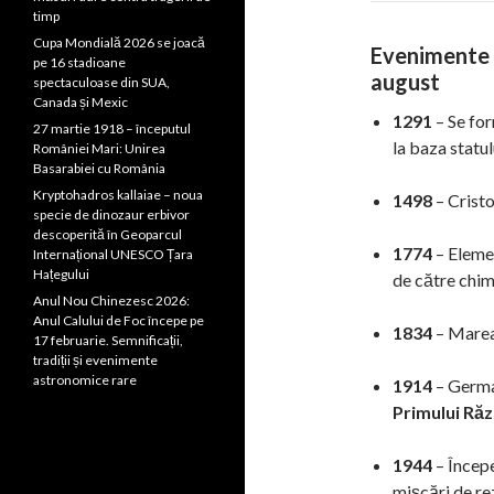
timp
Cupa Mondială 2026 se joacă
Evenimente i
pe 16 stadioane
august
spectaculoase din SUA,
Canada și Mexic
1291
– Se for
27 martie 1918 – începutul
la baza statu
României Mari: Unirea
Basarabiei cu România
Kryptohadros kallaiae – noua
1498
– Crist
specie de dinozaur erbivor
descoperită în Geoparcul
1774
– Elemen
Internațional UNESCO Țara
Hațegului
de către chim
Anul Nou Chinezesc 2026:
Anul Calului de Foc începe pe
1834
– Marea 
17 februarie. Semnificații,
tradiții și evenimente
astronomice rare
1914
– Germa
Primului Ră
1944
– Încep
mișcări de re