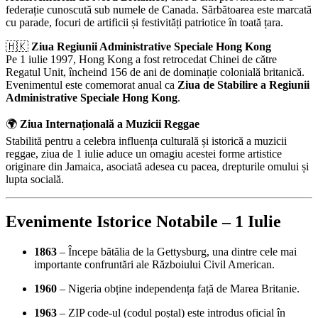
federație cunoscută sub numele de Canada. Sărbătoarea este marcată
cu parade, focuri de artificii și festivități patriotice în toată țara.
🇭🇰
Ziua Regiunii Administrative Speciale Hong Kong
Pe 1 iulie 1997, Hong Kong a fost retrocedat Chinei de către
Regatul Unit, încheind 156 de ani de dominație colonială britanică.
Evenimentul este comemorat anual ca
Ziua de Stabilire a Regiunii
Administrative Speciale Hong Kong
.
🌍
Ziua Internațională a Muzicii Reggae
Stabilită pentru a celebra influența culturală și istorică a muzicii
reggae, ziua de 1 iulie aduce un omagiu acestei forme artistice
originare din Jamaica, asociată adesea cu pacea, drepturile omului și
lupta socială.
Evenimente Istorice Notabile – 1 Iulie
1863
– Începe bătălia de la Gettysburg, una dintre cele mai
importante confruntări ale Războiului Civil American.
1960
– Nigeria obține independența față de Marea Britanie.
1963
– ZIP code-ul (codul poștal) este introdus oficial în