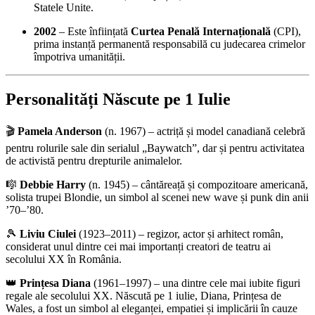
Statele Unite.
2002
– Este înființată
Curtea Penală Internațională
(CPI),
prima instanță permanentă responsabilă cu judecarea crimelor
împotriva umanității.
Personalități Născute pe 1 Iulie
🎬
Pamela Anderson
(n. 1967) – actriță și model canadiană celebră
pentru rolurile sale din serialul „Baywatch”, dar și pentru activitatea
de activistă pentru drepturile animalelor.
🎼
Debbie Harry
(n. 1945) – cântăreață și compozitoare americană,
solista trupei Blondie, un simbol al scenei new wave și punk din anii
’70–’80.
🎾
Liviu Ciulei
(1923–2011) – regizor, actor și arhitect român,
considerat unul dintre cei mai importanți creatori de teatru ai
secolului XX în România.
👑
Prințesa Diana
(1961–1997) – una dintre cele mai iubite figuri
regale ale secolului XX. Născută pe 1 iulie, Diana, Prințesa de
Wales, a fost un simbol al eleganței, empatiei și implicării în cauze