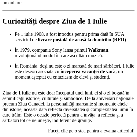
umanitare.
Curiozități despre Ziua de 1 Iulie
Pe 1 iulie 1908, a fost introdus pentru prima dată în SUA
serviciul de
livrare poștală de acasă la domiciliu (RFD)
.
În 1979, compania Sony lansa primul
Walkman
,
revoluționând modul în care ascultăm muzică.
În România, deși nu este o zi marcată de mari sărbători, 1 iulie
este deseori asociată cu
începerea vacanței de vară
, un
moment așteptat cu entuziasm de elevi și studenți.
Ziua de
1 iulie
nu este doar începutul unei luni, ci și o zi bogată în
semnificații istorice, culturale și simbolice. De la aniversări naționale
precum Ziua Canadei, la personalități marcante și momente cheie
din istorie, această dată reflectă diversitatea și complexitatea lumii în
care trăim. Este o ocazie perfectă pentru a învăța, a reflecta și a
sărbători tot ce ne unește, indiferent de granițe.
Faceți clic pe o stea pentru a evalua articolul!