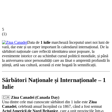
5
(
1
)
Data de
1 iulie
marchează începutul unei noi luni de
vară, dar este și un reper important în calendarul internațional. De la
sărbători naționale care reflectă identitatea unor popoare, la
evenimente istorice ce au schimbat cursul politicii mondiale, și până
la aniversarea unor personalități care au lăsat o amprentă profundă în
știință, artă sau cultură, această zi este bogată în semnificații.
Sărbători Naționale și Internaționale – 1
Iulie
🇨🇦
Ziua Canadei (Canada Day)
Una dintre cele mai cunoscute sărbători din 1 iulie este
Ziua
Canadei
, celebrată anual începând cu 1867, când a fost semnat
Actul Americii de Nord Britanice
, care a unit provinciile într-o