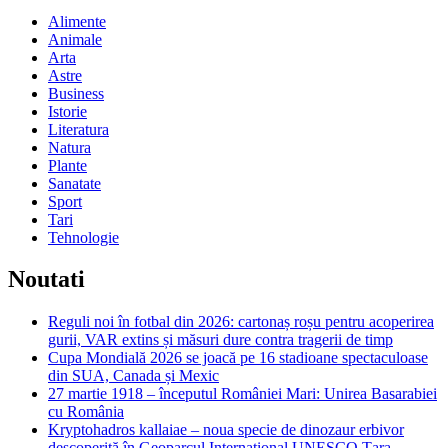
Alimente
Animale
Arta
Astre
Business
Istorie
Literatura
Natura
Plante
Sanatate
Sport
Tari
Tehnologie
Noutati
Reguli noi în fotbal din 2026: cartonaș roșu pentru acoperirea
gurii, VAR extins și măsuri dure contra tragerii de timp
Cupa Mondială 2026 se joacă pe 16 stadioane spectaculoase
din SUA, Canada și Mexic
27 martie 1918 – începutul României Mari: Unirea Basarabiei
cu România
Kryptohadros kallaiae – noua specie de dinozaur erbivor
descoperită în Geoparcul Internațional UNESCO Țara