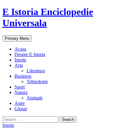
E Istoria Enciclopedie
Universala
Search
Skip
Primary Menu
to
content
Acasa
Despre E Istoria
Istorie
Arta
Literatura
Business
Tehnologie
Sport
Natura
Animale
Astre
Glosar
Search
for:
Istorie