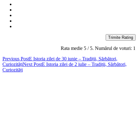
Trimite Rating
Rata medie
5
/ 5. Numărul de voturi:
1
Post
Previous Post
E Istoria zilei de 30 iunie – Tradiții, Sărbători,
Curiozități
Next Post
E Istoria zilei de 2 iulie – Tradiții, Sărbători,
navigation
Curiozități