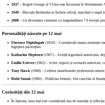
1937
– Regele George al VI-lea este încoronat în Westminster A
1949
– Blocada Berlinului se încheie oficial, marcând o etapă 
2008
– Un devastator cutremur cu magnitudinea 7.9 lovește pro
Personalități născute pe 12 mai
Florence Nightingale
(1820) – Considerată mama asistenței medic
îngrijirea pacienților.
Katharine Hepburn
(1907) – Actriță legendară americană, deți
Emilio Estevez
(1962) – Actor, regizor și scenarist american, c
Tony Hawk
(1968) – Celebru skateboarder profesionist america
Rishi Sunak
(1980) – Politician britanic, fost cancelar al fina
Curiozități din 12 mai
În Japonia, luna mai este considerată una de tranziție și reflecți