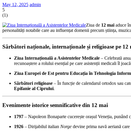
May 12, 2025
admin
5
(
1
)
Ziua de
12 mai
aduce în 
personalități notabile care au influențat domenii precum știința, muzica, 
Sărbători naționale, internaționale și religioase pe 12
Ziua Internațională a Asistentelor Medicale
– Celebrată anual
recunoaștere a rolului esențial pe care asistenții medicali îl joac
Ziua Europei de Est pentru Educația în Tehnologia Informa
Sărbători religioase
– În funcție de calendarul ortodox sau cato
Epifanie al Ciprului
.
Evenimente istorice semnificative din 12 mai
1797
– Napoleon Bonaparte cucerește orașul Veneția, punând ca
1926
– Dirijabilul italian
Norge
devine prima navă aeriană care 