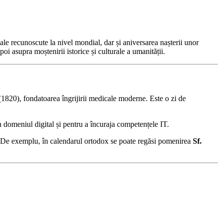
ale recunoscute la nivel mondial, dar și aniversarea nașterii unor
poi asupra moștenirii istorice și culturale a umanității.
1820), fondatoarea îngrijirii medicale moderne. Este o zi de
n domeniul digital și pentru a încuraja competențele IT.
li. De exemplu, în calendarul ortodox se poate regăsi pomenirea
Sf.