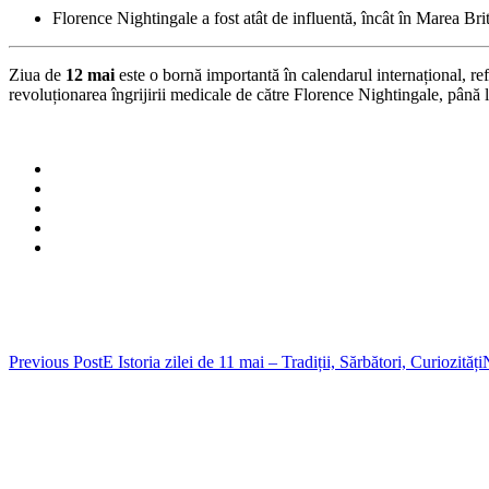
Florence Nightingale a fost atât de influentă, încât în Marea Br
Ziua de
12 mai
este o bornă importantă în calendarul internațional, refl
revoluționarea îngrijirii medicale de către Florence Nightingale, până
Post
Previous Post
E Istoria zilei de 11 mai – Tradiții, Sărbători, Curiozități
navigation