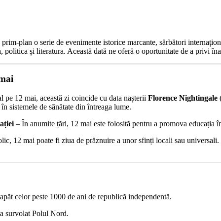
prim-plan o serie de evenimente istorice marcante, sărbători internațion
politica și literatura. Această dată ne oferă o oportunitate de a privi îna
 mai
 pe 12 mai, această zi coincide cu data nașterii
Florence Nightingale
(
ă în sistemele de sănătate din întreaga lume.
ției
– În anumite țări, 12 mai este folosită pentru a promova educația î
lic, 12 mai poate fi ziua de prăznuire a unor sfinți locali sau universa
păt celor peste 1000 de ani de republică independentă.
a survolat Polul Nord.