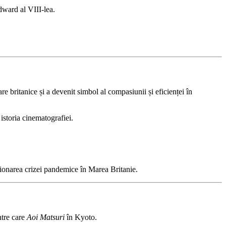
ward al VIII-lea.
 britanice și a devenit simbol al compasiunii și eficienței în
istoria cinematografiei.
stionarea crizei pandemice în Marea Britanie.
ntre care
Aoi Matsuri
în Kyoto.