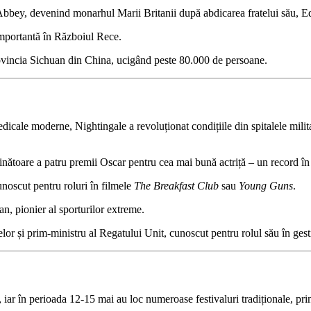
bbey, devenind monarhul Marii Britanii după abdicarea fratelui său, Ed
importantă în Războiul Rece.
vincia Sichuan din China, ucigând peste 80.000 de persoane.
ale moderne, Nightingale a revoluționat condițiile din spitalele militare
nătoare a patru premii Oscar pentru cea mai bună actriță – un record în 
unoscut pentru roluri în filmele
The Breakfast Club
sau
Young Guns
.
n, pionier al sporturilor extreme.
nțelor și prim-ministru al Regatului Unit, cunoscut pentru rolul său în ge
e, iar în perioada 12-15 mai au loc numeroase festivaluri tradiționale, pri