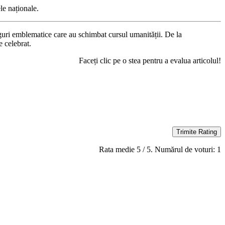
le naționale.
 figuri emblematice care au schimbat cursul umanității. De la
 celebrat.
Faceți clic pe o stea pentru a evalua articolul!
Trimite Rating
Rata medie
5
/ 5. Numărul de voturi:
1