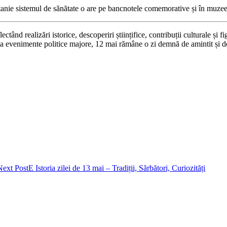
itanie sistemul de sănătate o are pe bancnotele comemorative și în muzee
ectând realizări istorice, descoperiri științifice, contribuții culturale și
 la evenimente politice majore, 12 mai rămâne o zi demnă de amintit și de
Next Post
E Istoria zilei de 13 mai – Tradiții, Sărbători, Curiozități