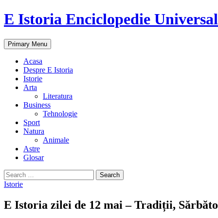
E Istoria Enciclopedie Universa
Search
Skip
Primary Menu
to
content
Acasa
Despre E Istoria
Istorie
Arta
Literatura
Business
Tehnologie
Sport
Natura
Animale
Astre
Glosar
Search
for:
Istorie
E Istoria zilei de 12 mai – Tradiții, Sărbăto