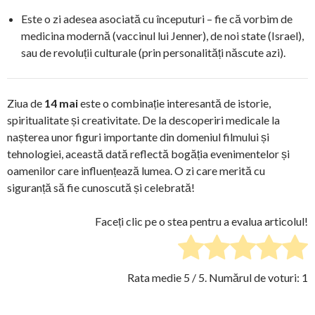
Este o zi adesea asociată cu începuturi – fie că vorbim de
medicina modernă (vaccinul lui Jenner), de noi state (Israel),
sau de revoluții culturale (prin personalități născute azi).
Ziua de
14 mai
este o combinație interesantă de istorie,
spiritualitate și creativitate. De la descoperiri medicale la
nașterea unor figuri importante din domeniul filmului și
tehnologiei, această dată reflectă bogăția evenimentelor și
oamenilor care influențează lumea. O zi care merită cu
siguranță să fie cunoscută și celebrată!
Faceți clic pe o stea pentru a evalua articolul!
Rata medie
5
/ 5. Numărul de voturi:
1