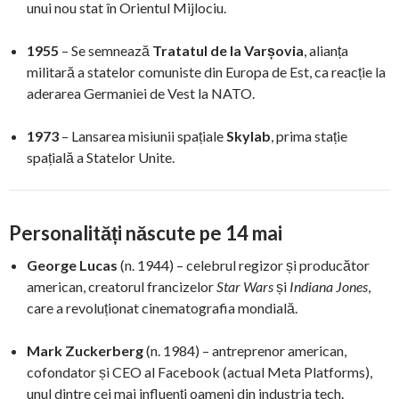
unui nou stat în Orientul Mijlociu.
1955
– Se semnează
Tratatul de la Varșovia
, alianța
militară a statelor comuniste din Europa de Est, ca reacție la
aderarea Germaniei de Vest la NATO.
1973
– Lansarea misiunii spațiale
Skylab
, prima stație
spațială a Statelor Unite.
Personalități născute pe 14 mai
George Lucas
(n. 1944) – celebrul regizor și producător
american, creatorul francizelor
Star Wars
și
Indiana Jones
,
care a revoluționat cinematografia mondială.
Mark Zuckerberg
(n. 1984) – antreprenor american,
cofondator și CEO al Facebook (actual Meta Platforms),
unul dintre cei mai influenți oameni din industria tech.