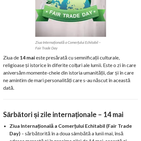
Ziua Internațională a Comerțului Echitabil –
Fair Trade Day
Ziua de
14 mai
este presărată cu semnificații culturale,
religioase și istorice în diferite colțuri ale lumii. Este o zi în care
aniversăm momente-cheie din istoria umanității, dar și în care
ne amintim de mari personalități care s-au născut în această
dată.
Sărbători și zile internaționale – 14 mai
Ziua Internațională a Comerțului Echitabil (Fair Trade
Day)
– sărbătorită în a doua sâmbătă a lunii mai, însă
adesea marcată și în preajma zilei de 14 mai, această zi