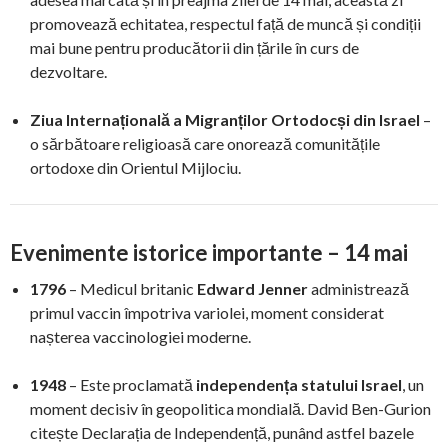
promovează echitatea, respectul față de muncă și condiții
mai bune pentru producătorii din țările în curs de
dezvoltare.
Ziua Internațională a Migranților Ortodocși din Israel
–
o sărbătoare religioasă care onorează comunitățile
ortodoxe din Orientul Mijlociu.
Evenimente istorice importante – 14 mai
1796
– Medicul britanic
Edward Jenner
administrează
primul vaccin împotriva variolei, moment considerat
nașterea vaccinologiei moderne.
1948
– Este proclamată
independența statului Israel
, un
moment decisiv în geopolitica mondială. David Ben-Gurion
citește Declarația de Independență, punând astfel bazele