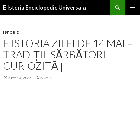
Search
E Istoria Enciclopedie Universala
SKIP
PRIMAR
TO
MENU
CONTENT
ISTORIE
E ISTORIA ZILEI DE 14 MAI –
TRADIȚII, SĂRBĂTORI,
CURIOZITĂȚI
MAY 13, 2025
ADMIN