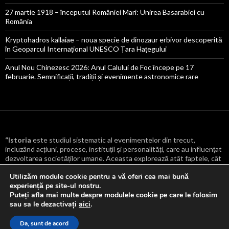
27 martie 1918 – începutul României Mari: Unirea Basarabiei cu
România
Kryptohadros kallaiae – noua specie de dinozaur erbivor descoperită
în Geoparcul Internațional UNESCO Țara Hațegului
Anul Nou Chinezesc 2026: Anul Calului de Foc începe pe 17
februarie. Semnificații, tradiții și evenimente astronomice rare
“Istoria
este studiul sistematic al evenimentelor din trecut,
incluzând acțiuni, procese, instituții și personalități, care au influențat
dezvoltarea societăților umane. Aceasta explorează atât faptele, cât
și cauzele și consecințele lor, oferind o înțelegere mai profundă a
Utilizăm module cookie pentru a vă oferi cea mai bună
transformărilor culturale, politice, economice și sociale care au
experiență pe site-ul nostru.
modelat lumea.
“
Puteți afla mai multe despre modulele cookie pe care le folosim
sau sa le dezactivați
aici
.
Da, sunt de acord
Proudly powered by WordPress