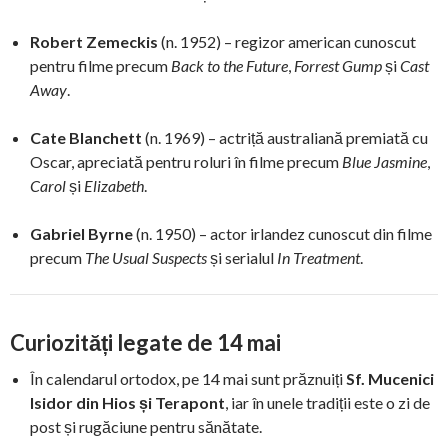
Robert Zemeckis
(n. 1952) – regizor american cunoscut
pentru filme precum
Back to the Future
,
Forrest Gump
și
Cast
Away
.
Cate Blanchett
(n. 1969) – actriță australiană premiată cu
Oscar, apreciată pentru roluri în filme precum
Blue Jasmine
,
Carol
și
Elizabeth
.
Gabriel Byrne
(n. 1950) – actor irlandez cunoscut din filme
precum
The Usual Suspects
și serialul
In Treatment
.
Curiozități legate de 14 mai
În calendarul ortodox, pe 14 mai sunt prăznuiți
Sf. Mucenici
Isidor din Hios și Terapont
, iar în unele tradiții este o zi de
post și rugăciune pentru sănătate.