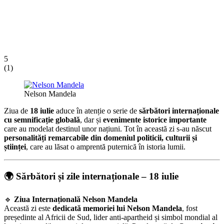
5
(
1
)
Nelson Mandela
Ziua de
18 iulie
aduce în atenție o serie de
sărbători internaționale
cu semnificație globală
, dar și
evenimente istorice importante
care au modelat destinul unor națiuni. Tot în această zi s-au născut
personalități remarcabile din domeniul politicii, culturii și
științei
, care au lăsat o amprentă puternică în istoria lumii.
🌍 Sărbători și zile internaționale – 18 iulie
🔹
Ziua Internațională Nelson Mandela
Această zi este
dedicată memoriei lui Nelson Mandela
, fost
președinte al Africii de Sud, lider anti-apartheid și simbol mondial al