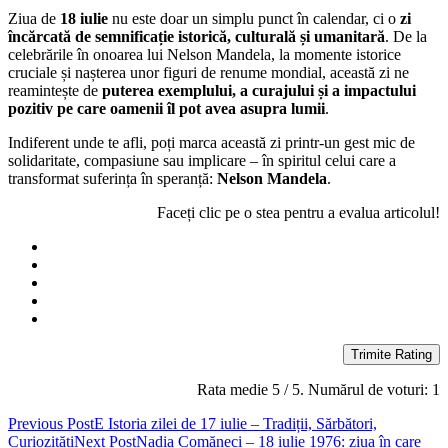
Ziua de
18 iulie
nu este doar un simplu punct în calendar, ci o
zi
încărcată de semnificație istorică, culturală și umanitară
. De la
celebrările în onoarea lui Nelson Mandela, la momente istorice
cruciale și nașterea unor figuri de renume mondial, această zi ne
reamintește de
puterea exemplului, a curajului și a impactului
pozitiv pe care oamenii îl pot avea asupra lumii
.
Indiferent unde te afli, poți marca această zi printr-un gest mic de
solidaritate, compasiune sau implicare – în spiritul celui care a
transformat suferința în speranță:
Nelson Mandela
.
Faceți clic pe o stea pentru a evalua articolul!
Trimite Rating
Rata medie
5
/ 5. Numărul de voturi:
1
Post
Previous Post
E Istoria zilei de 17 iulie – Tradiții, Sărbători,
Curiozități
Next Post
Nadia Comăneci – 18 iulie 1976: ziua în care