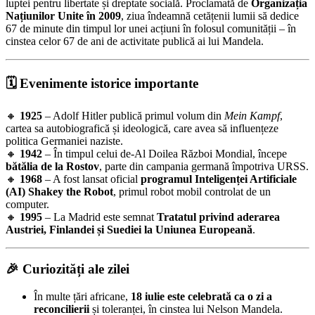
luptei pentru libertate și dreptate socială. Proclamată de
Organizația
Națiunilor Unite în 2009
, ziua îndeamnă cetățenii lumii să dedice
67 de minute din timpul lor unei acțiuni în folosul comunității – în
cinstea celor 67 de ani de activitate publică ai lui Mandela.
🗓 Evenimente istorice importante
🔸
1925
– Adolf Hitler publică primul volum din
Mein Kampf
,
cartea sa autobiografică și ideologică, care avea să influențeze
politica Germaniei naziste.
🔸
1942
– În timpul celui de-Al Doilea Război Mondial, începe
bătălia de la Rostov
, parte din campania germană împotriva URSS.
🔸
1968
– A fost lansat oficial
programul Inteligenței Artificiale
(AI) Shakey the Robot
, primul robot mobil controlat de un
computer.
🔸
1995
– La Madrid este semnat
Tratatul privind aderarea
Austriei, Finlandei și Suediei la Uniunea Europeană
.
🎉 Curiozități ale zilei
În multe țări africane,
18 iulie este celebrată ca o zi a
reconcilierii
și toleranței, în cinstea lui Nelson Mandela.