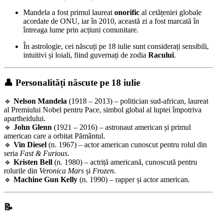
Mandela a fost primul laureat
onorific
al cetățeniei globale
acordate de ONU, iar în 2010, această zi a fost marcată în
întreaga lume prin acțiuni comunitare.
În astrologie, cei născuți pe 18 iulie sunt considerați sensibili,
intuitivi și loiali, fiind guvernați de zodia
Racului
.
👤 Personalități născute pe 18 iulie
🔹
Nelson Mandela
(1918 – 2013) – politician sud-african, laureat
al Premiului Nobel pentru Pace, simbol global al luptei împotriva
apartheidului.
🔹
John Glenn
(1921 – 2016) – astronaut american și primul
american care a orbitat Pământul.
🔹
Vin Diesel
(n. 1967) – actor american cunoscut pentru rolul din
seria
Fast & Furious
.
🔹
Kristen Bell
(n. 1980) – actriță americană, cunoscută pentru
rolurile din
Veronica Mars
și
Frozen
.
🔹
Machine Gun Kelly
(n. 1990) – rapper și actor american.
📝