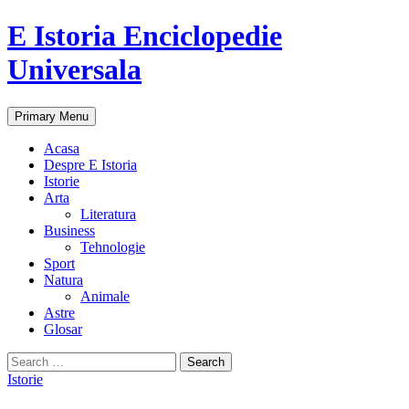
E Istoria Enciclopedie
Universala
Search
Skip
Primary Menu
to
content
Acasa
Despre E Istoria
Istorie
Arta
Literatura
Business
Tehnologie
Sport
Natura
Animale
Astre
Glosar
Search
for:
Istorie