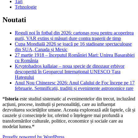
Tari
Tehnologie
Noutati
Reguli noi în fotbal din 2026: cartonaș roșu pentru acoperirea
gurii, VAR extins și măsuri dure contra tragerii de timp
Cupa Mondială 2026 se joacă pe 16 stadioane spectaculoase
din SUA, Canada și Mexic
27 martie 1918 – începutul României Mari: Unirea Basarabiei
cu România
Kryptohadros kallaiae – noua specie de dinozaur erbivor
descoperită în Geoparcul Internațional UNESCO Țara
Hațegului
Anul Nou Chinezesc 2026: Anul Calului de Foc începe pe 17
februarie. Semnificații, tradiții și evenimente astronomice rare
“Istoria
este studiul sistematic al evenimentelor din trecut, incluzând
acțiuni, procese, instituții și personalități, care au influențat
dezvoltarea societăților umane. Aceasta explorează atât faptele, cât și
cauzele și consecințele lor, oferind o înțelegere mai profundă a
transformărilor culturale, politice, economice și sociale care au
modelat lumea.
“
Proudly powered by WordPress