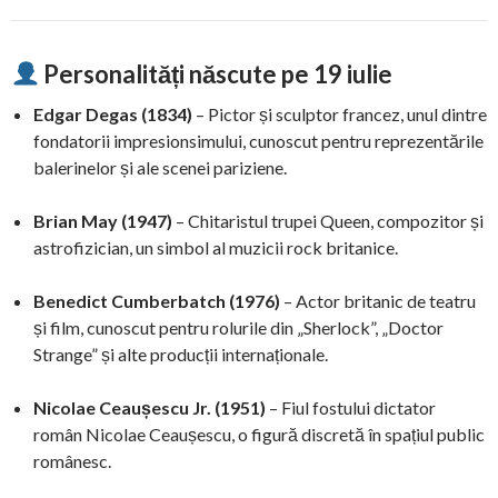
Personalități născute pe 19 iulie
Edgar Degas (1834)
– Pictor și sculptor francez, unul dintre
fondatorii impresionsimului, cunoscut pentru reprezentările
balerinelor și ale scenei pariziene.
Brian May (1947)
– Chitaristul trupei Queen, compozitor și
astrofizician, un simbol al muzicii rock britanice.
Benedict Cumberbatch (1976)
– Actor britanic de teatru
și film, cunoscut pentru rolurile din „Sherlock”, „Doctor
Strange” și alte producții internaționale.
Nicolae Ceaușescu Jr. (1951)
– Fiul fostului dictator
român Nicolae Ceaușescu, o figură discretă în spațiul public
românesc.