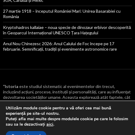
SUA, Canada și Mexic
27 martie 1918 – începutul României Mari: Unirea Basarabiei cu
România
Kryptohadros kallaiae – noua specie de dinozaur erbivor descoperită
în Geoparcul Internațional UNESCO Țara Hațegului
Anul Nou Chinezesc 2026: Anul Calului de Foc începe pe 17
februarie. Semnificații, tradiții și evenimente astronomice rare
“Istoria
este studiul sistematic al evenimentelor din trecut,
incluzând acțiuni, procese, instituții și personalități, care au influențat
dezvoltarea societăților umane. Aceasta explorează atât faptele, cât
și cauzele și consecințele lor, oferind o înțelegere mai profundă a
Utilizăm module cookie pentru a vă oferi cea mai bună
transformărilor culturale, politice, economice și sociale care au
experiență pe site-ul nostru.
modelat lumea.
“
Puteți afla mai multe despre modulele cookie pe care le folosim
sau sa le dezactivați
aici
.