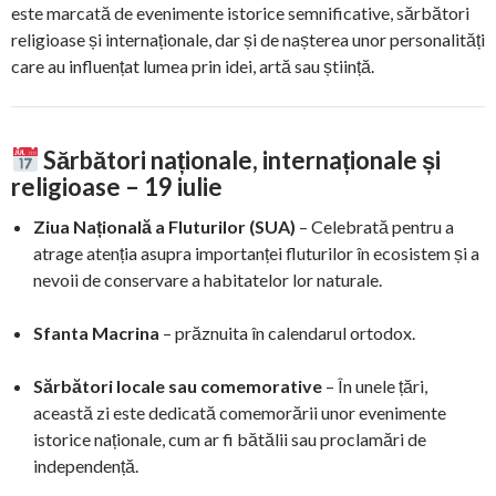
este marcată de evenimente istorice semnificative, sărbători
religioase și internaționale, dar și de nașterea unor personalități
care au influențat lumea prin idei, artă sau știință.
Sărbători naționale, internaționale și
religioase – 19 iulie
Ziua Națională a Fluturilor (SUA)
– Celebrată pentru a
atrage atenția asupra importanței fluturilor în ecosistem și a
nevoii de conservare a habitatelor lor naturale.
Sfanta Macrina
– prăznuita în calendarul ortodox.
Sărbători locale sau comemorative
– În unele țări,
această zi este dedicată comemorării unor evenimente
istorice naționale, cum ar fi bătălii sau proclamări de
independență.