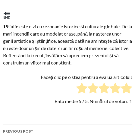
19 iulie
este o zi cu rezonanțe istorice și culturale globale. De la
mari incendii care au modelat orașe, până la nașterea unor
genii artistice și științifice, această dată ne amintește că istoria
nu este doar un șir de date, ci un fir roșu al memoriei colective.
Reflectând la trecut, învățăm să apreciem prezentul și să
construim un viitor mai conștient.
Faceți clic pe o stea pentru a evalua articolul!
Rata medie
5
/ 5. Numărul de voturi:
1
Post
PREVIOUS POST