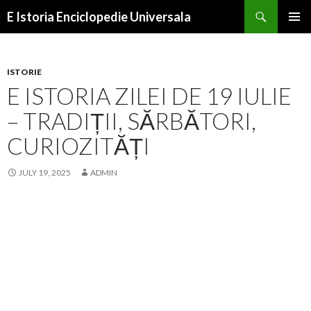
Search
E Istoria Enciclopedie Universala
SKIP
PRIMAR
TO
MENU
CONTENT
ISTORIE
E ISTORIA ZILEI DE 19 IULIE
– TRADIȚII, SĂRBĂTORI,
CURIOZITĂȚI
JULY 19, 2025
ADMIN