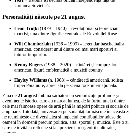
1991
– Estonia își declară oficial independența față de
Uniunea Sovietică.
Personalități născute pe 21 august
Léon Troțki
(1879 – 1940) – revoluționar și teoretician
marxist, una dintre figurile centrale ale Revoluției Ruse.
Wilt Chamberlain
(1936 – 1999) – legendar baschetbalist
american, considerat unul dintre cei mai mari sportivi ai
tuturor timpurilor.
Kenny Rogers
(1938 – 2020) – cântăreț și compozitor
american, figură emblematică a muzicii country.
Hayley Williams
(n. 1988) – cântăreață americană, solista
trupei Paramore, apreciată pe scena rock internațională.
Ziua de
21 august
îmbină sărbători cu semnificații profunde și
evenimente istorice care au marcat lumea, de la furtul uneia dintre
cele mai faimoase opere de artă până la mișcări politice și sociale de
amploare. Totodată, aniversarea personalităților născute în această zi
ne reamintește de diversitatea și impactul contribuțiilor aduse de
oameni în domenii precum politica, arta, sportul și muzica. Este o zi
care ne invită la reflecție și la aprecierea moștenirii culturale și
istorice.