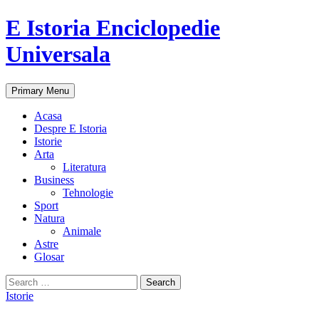
E Istoria Enciclopedie
Universala
Search
Skip
Primary Menu
to
content
Acasa
Despre E Istoria
Istorie
Arta
Literatura
Business
Tehnologie
Sport
Natura
Animale
Astre
Glosar
Search
for:
Istorie