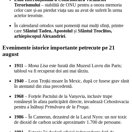
Terorismului
– stabilită de ONU pentru a onora memoria
celor care și-au pierdut viața sau au avut de suferit în urma
actelor teroriste.
În calendarul ortodox sunt pomeniți mai mulți sfinți, printre
care
Sfântul Tadeu, Apostolul
și
Sfântul Teoclitos,
arhiepiscopul Alexandriei
.
Evenimente istorice importante petrecute pe 21
august
1911
–
Mona Lisa
este furată din Muzeul Luvru din Paris;
tabloul va fi recuperat doi ani mai târziu.
1940
– Leon Troțki moare în Mexic, după ce fusese grav rănit
în atentatul din ziua precedentă.
1968
– Forțele Pactului de la Varșovia, inclusiv trupe
românești în afara participării directe, invadează Cehoslovacia
pentru a înăbuși
Primăvara de la Praga
.
1986
– În Camerun, dezastrul de la Lacul Nyos: un nor toxic
de dioxid de carbon ucide aproximativ 1.700 de persoane.