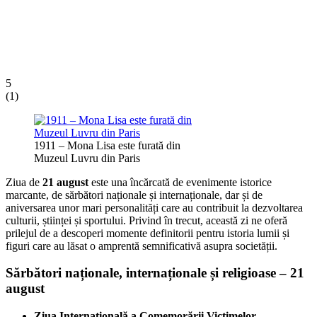
5
(
1
)
1911 – Mona Lisa este furată din
Muzeul Luvru din Paris
Ziua de
21 august
este una încărcată de evenimente istorice
marcante, de sărbători naționale și internaționale, dar și de
aniversarea unor mari personalități care au contribuit la dezvoltarea
culturii, științei și sportului. Privind în trecut, această zi ne oferă
prilejul de a descoperi momente definitorii pentru istoria lumii și
figuri care au lăsat o amprentă semnificativă asupra societății.
Sărbători naționale, internaționale și religioase – 21
august
Ziua Internațională a Comemorării Victimelor