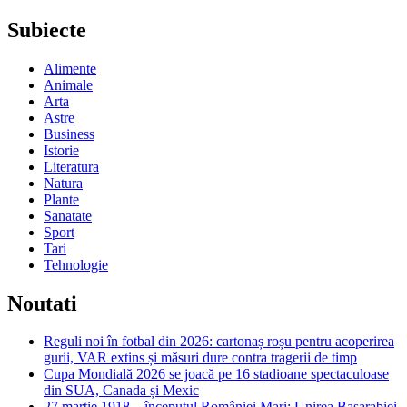
Subiecte
Alimente
Animale
Arta
Astre
Business
Istorie
Literatura
Natura
Plante
Sanatate
Sport
Tari
Tehnologie
Noutati
Reguli noi în fotbal din 2026: cartonaș roșu pentru acoperirea
gurii, VAR extins și măsuri dure contra tragerii de timp
Cupa Mondială 2026 se joacă pe 16 stadioane spectaculoase
din SUA, Canada și Mexic
27 martie 1918 – începutul României Mari: Unirea Basarabiei