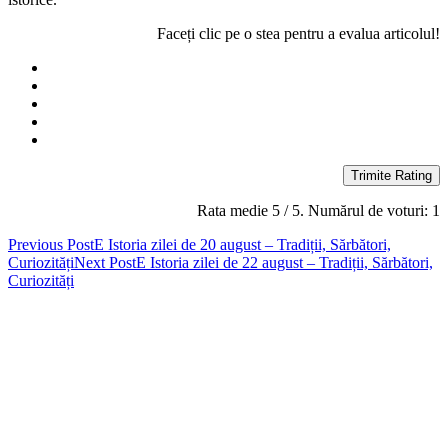
Faceți clic pe o stea pentru a evalua articolul!
Trimite Rating
Rata medie
5
/ 5. Numărul de voturi:
1
Post
Previous Post
E Istoria zilei de 20 august – Tradiții, Sărbători,
Curiozități
Next Post
E Istoria zilei de 22 august – Tradiții, Sărbători,
navigation
Curiozități