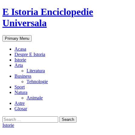
E Istoria Enciclopedie
Universala
Search
Skip
Primary Menu
to
content
Acasa
Despre E Istoria
Istorie
Arta
Literatura
Business
Tehnologie
Sport
Natura
Animale
Astre
Glosar
Search
for:
Istorie