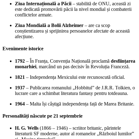
Ziua Internațională a Păcii
– stabilită de ONU, această zi
este dedicată promovării păcii la nivel mondial și combaterii
conflictelor armate.
Ziua Mondială a Bolii Alzheimer
– are ca scop
conștientizarea și sprijinirea persoanelor afectate de această
afecțiune.
Evenimente istorice
1792
– În Franța, Convenția Națională proclamă
desființarea
monarhiei
, marcând un pas decisiv în Revoluția Franceză.
1821
– Independența Mexicului este recunoscută oficial.
1937
– Publicarea romanului „Hobbitul” de J.R.R. Tolkien, o
lucrare care a schimbat literatura fantasy pentru totdeauna.
1964
– Malta își câștigă independența față de Marea Britanie.
Personalități născute pe 21 septembrie
H. G. Wells
(1866 – 1946) – scriitor britanic, părintele
literaturii SF moderne, autor al romanelor „Războiul lumilor”