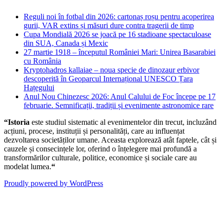
Reguli noi în fotbal din 2026: cartonaș roșu pentru acoperirea
gurii, VAR extins și măsuri dure contra tragerii de timp
Cupa Mondială 2026 se joacă pe 16 stadioane spectaculoase
din SUA, Canada și Mexic
27 martie 1918 – începutul României Mari: Unirea Basarabiei
cu România
Kryptohadros kallaiae – noua specie de dinozaur erbivor
descoperită în Geoparcul Internațional UNESCO Țara
Hațegului
Anul Nou Chinezesc 2026: Anul Calului de Foc începe pe 17
februarie. Semnificații, tradiții și evenimente astronomice rare
“Istoria
este studiul sistematic al evenimentelor din trecut, incluzând
acțiuni, procese, instituții și personalități, care au influențat
dezvoltarea societăților umane. Aceasta explorează atât faptele, cât și
cauzele și consecințele lor, oferind o înțelegere mai profundă a
transformărilor culturale, politice, economice și sociale care au
modelat lumea.
“
Proudly powered by WordPress