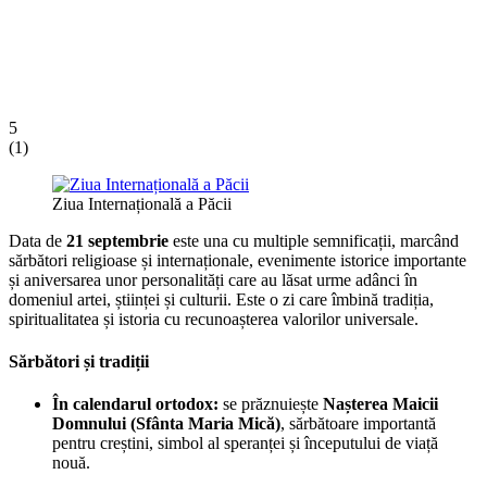
5
(
1
)
Ziua Internațională a Păcii
Data de
21 septembrie
este una cu multiple semnificații, marcând
sărbători religioase și internaționale, evenimente istorice importante
și aniversarea unor personalități care au lăsat urme adânci în
domeniul artei, științei și culturii. Este o zi care îmbină tradiția,
spiritualitatea și istoria cu recunoașterea valorilor universale.
Sărbători și tradiții
În calendarul ortodox:
se prăznuiește
Nașterea Maicii
Domnului (Sfânta Maria Mică)
, sărbătoare importantă
pentru creștini, simbol al speranței și începutului de viață
nouă.