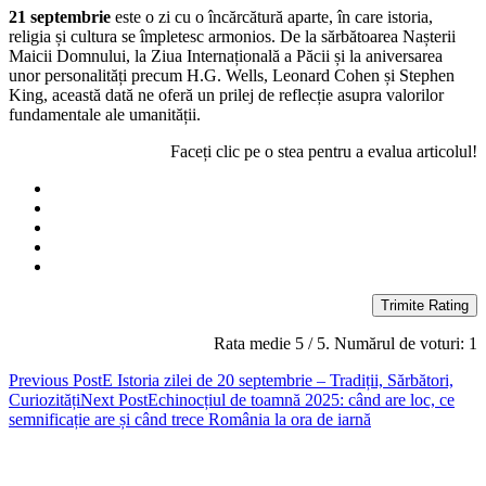
21 septembrie
este o zi cu o încărcătură aparte, în care istoria,
religia și cultura se împletesc armonios. De la sărbătoarea Nașterii
Maicii Domnului, la Ziua Internațională a Păcii și la aniversarea
unor personalități precum H.G. Wells, Leonard Cohen și Stephen
King, această dată ne oferă un prilej de reflecție asupra valorilor
fundamentale ale umanității.
Faceți clic pe o stea pentru a evalua articolul!
Trimite Rating
Rata medie
5
/ 5. Numărul de voturi:
1
Post
Previous Post
E Istoria zilei de 20 septembrie – Tradiții, Sărbători,
Curiozități
Next Post
Echinocțiul de toamnă 2025: când are loc, ce
navigation
semnificație are și când trece România la ora de iarnă