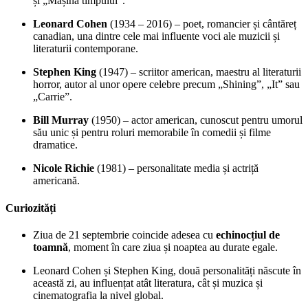
și „Mașina timpului”.
Leonard Cohen
(1934 – 2016) – poet, romancier și cântăreț
canadian, una dintre cele mai influente voci ale muzicii și
literaturii contemporane.
Stephen King
(1947) – scriitor american, maestru al literaturii
horror, autor al unor opere celebre precum „Shining”, „It” sau
„Carrie”.
Bill Murray
(1950) – actor american, cunoscut pentru umorul
său unic și pentru roluri memorabile în comedii și filme
dramatice.
Nicole Richie
(1981) – personalitate media și actriță
americană.
Curiozități
Ziua de 21 septembrie coincide adesea cu
echinocțiul de
toamnă
, moment în care ziua și noaptea au durate egale.
Leonard Cohen și Stephen King, două personalități născute în
această zi, au influențat atât literatura, cât și muzica și
cinematografia la nivel global.