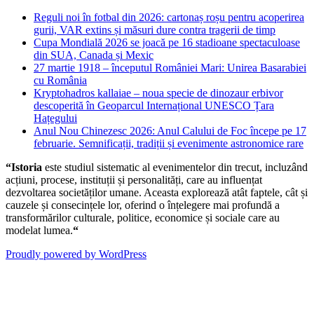
Reguli noi în fotbal din 2026: cartonaș roșu pentru acoperirea
gurii, VAR extins și măsuri dure contra tragerii de timp
Cupa Mondială 2026 se joacă pe 16 stadioane spectaculoase
din SUA, Canada și Mexic
27 martie 1918 – începutul României Mari: Unirea Basarabiei
cu România
Kryptohadros kallaiae – noua specie de dinozaur erbivor
descoperită în Geoparcul Internațional UNESCO Țara
Hațegului
Anul Nou Chinezesc 2026: Anul Calului de Foc începe pe 17
februarie. Semnificații, tradiții și evenimente astronomice rare
“Istoria
este studiul sistematic al evenimentelor din trecut, incluzând
acțiuni, procese, instituții și personalități, care au influențat
dezvoltarea societăților umane. Aceasta explorează atât faptele, cât și
cauzele și consecințele lor, oferind o înțelegere mai profundă a
transformărilor culturale, politice, economice și sociale care au
modelat lumea.
“
Proudly powered by WordPress