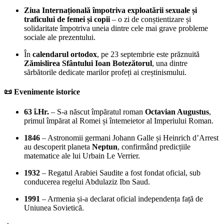
Ziua Internațională împotriva exploatării sexuale și
traficului de femei și copii
– o zi de conștientizare și
solidaritate împotriva uneia dintre cele mai grave probleme
sociale ale prezentului.
În
calendarul ortodox
, pe 23 septembrie este prăznuită
Zămislirea Sfântului Ioan Botezătorul
, una dintre
sărbătorile dedicate marilor profeți ai creștinismului.
📜 Evenimente istorice
63 î.Hr.
– S-a născut împăratul roman
Octavian Augustus
,
primul împărat al Romei și întemeietor al Imperiului Roman.
1846
– Astronomii germani Johann Galle și Heinrich d’Arrest
au descoperit planeta
Neptun
, confirmând predicțiile
matematice ale lui Urbain Le Verrier.
1932
– Regatul Arabiei Saudite a fost fondat oficial, sub
conducerea regelui Abdulaziz Ibn Saud.
1991
– Armenia și-a declarat oficial independența față de
Uniunea Sovietică.