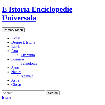
E Istoria Enciclopedie
Universala
Search
Skip
Primary Menu
to
content
Acasa
Despre E Istoria
Istorie
Arta
Literatura
Business
Tehnologie
Sport
Natura
Animale
Astre
Glosar
Search
for:
Istorie