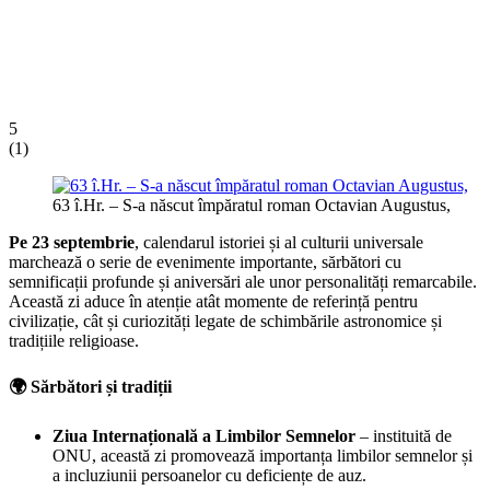
5
(
1
)
63 î.Hr. – S-a născut împăratul roman Octavian Augustus,
Pe 23 septembrie
, calendarul istoriei și al culturii universale
marchează o serie de evenimente importante, sărbători cu
semnificații profunde și aniversări ale unor personalități remarcabile.
Această zi aduce în atenție atât momente de referință pentru
civilizație, cât și curiozități legate de schimbările astronomice și
tradițiile religioase.
🌍 Sărbători și tradiții
Ziua Internațională a Limbilor Semnelor
– instituită de
ONU, această zi promovează importanța limbilor semnelor și
a incluziunii persoanelor cu deficiențe de auz.