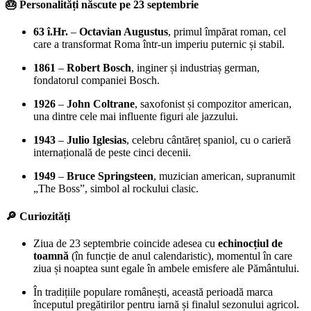
🎂 Personalități născute pe 23 septembrie
63 î.Hr.
–
Octavian Augustus
, primul împărat roman, cel
care a transformat Roma într-un imperiu puternic și stabil.
1861
–
Robert Bosch
, inginer și industriaș german,
fondatorul companiei Bosch.
1926
–
John Coltrane
, saxofonist și compozitor american,
una dintre cele mai influente figuri ale jazzului.
1943
–
Julio Iglesias
, celebru cântăreț spaniol, cu o carieră
internațională de peste cinci decenii.
1949
–
Bruce Springsteen
, muzician american, supranumit
„The Boss”, simbol al rockului clasic.
🔎 Curiozități
Ziua de 23 septembrie coincide adesea cu
echinocțiul de
toamnă
(în funcție de anul calendaristic), momentul în care
ziua și noaptea sunt egale în ambele emisfere ale Pământului.
În tradițiile populare românești, această perioadă marca
începutul pregătirilor pentru iarnă și finalul sezonului agricol.