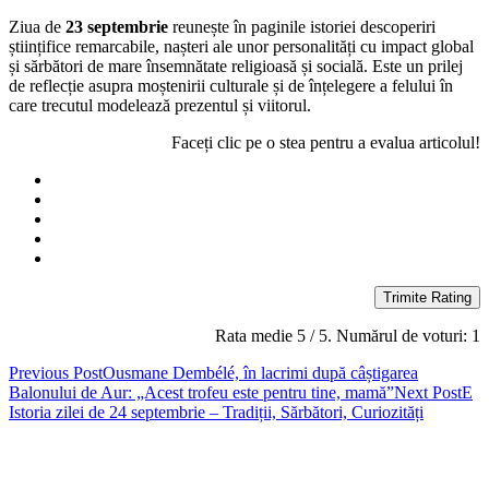
Ziua de
23 septembrie
reunește în paginile istoriei descoperiri
științifice remarcabile, nașteri ale unor personalități cu impact global
și sărbători de mare însemnătate religioasă și socială. Este un prilej
de reflecție asupra moștenirii culturale și de înțelegere a felului în
care trecutul modelează prezentul și viitorul.
Faceți clic pe o stea pentru a evalua articolul!
Trimite Rating
Rata medie
5
/ 5. Numărul de voturi:
1
Post
Previous Post
Ousmane Dembélé, în lacrimi după câștigarea
Balonului de Aur: „Acest trofeu este pentru tine, mamă”
Next Post
E
navigation
Istoria zilei de 24 septembrie – Tradiții, Sărbători, Curiozități