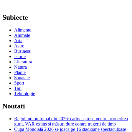
Subiecte
Alimente
Animale
Arta
Astre
Business
Istorie
Literatura
Natura
Plante
Sanatate
Sport
Tari
Tehnologie
Noutati
Reguli noi în fotbal din 2026: cartonaș roșu pentru acoperirea
gurii, VAR extins și măsuri dure contra tragerii de timp
Cupa Mondială 2026 se joacă pe 16 stadioane spectaculoase