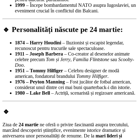
1999
– Începe bombardamentul NATO asupra Iugoslaviei, un
eveniment crucial în conflictul din Balcani.
🔹 Personalități născute pe 24 martie:
1874 – Harry Houdini
– Iluzionist și escapist legendar,
recunoscut pentru trucurile sale spectaculoase.
1911 – Joseph Barbera
– Co-creator al desenelor animate
celebre precum
Tom și Jerry
,
Familia Flintstone
sau
Scooby-
Doo
.
1951 – Tommy Hilfiger
– Celebru designer de modă
american, fondatorul brandului
Tommy Hilfiger
.
1976 – Peyton Manning
– Fost jucător de fotbal american,
considerat unul dintre cei mai buni quarterback-i din istorie.
1980 – Lake Bell
– Actriță, scenaristă și regizoare americană.
🔹
Ziua de
24 martie
ne oferă o privire fascinantă asupra trecutului,
marcând descoperiri științifice, evenimente istorice dramatice și
aniversarea unor personalități de renume. De la
mari lideri și