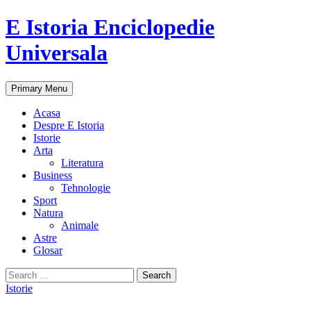
E Istoria Enciclopedie
Universala
Search
Skip
Primary Menu
to
content
Acasa
Despre E Istoria
Istorie
Arta
Literatura
Business
Tehnologie
Sport
Natura
Animale
Astre
Glosar
Search
for:
Istorie