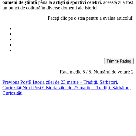
oameni de știință
până la
artiști și sportivi celebri
, această zi a fost
un punct de cotitură în diverse domenii ale istoriei.
Faceți clic pe o stea pentru a evalua articolul!
Trimite Rating
Rata medie
5
/ 5. Numărul de voturi:
2
Post
Previous Post
E Istoria zilei de 23 martie – Tradiții, Sărbători,
Curiozități
Next Post
E Istoria zilei de 25 martie – Tradiții, Sărbători,
navigation
Curiozități