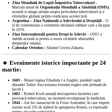
Ziua Mondială de Luptă Împotriva Tuberculozei
–
Marcată anual de
Organizația Mondială a Sănătății (OMS)
,
această zi atrage atenția asupra pericolului tuberculozei și a
eforturilor globale pentru eradicarea acestei boli.
Argentina – Ziua Națională a Adevărului și Dreptății
– O
zi de comemorare a victimelor dictaturii militare care a început
în 1976.
Ziua Internațională pentru Drept la Adevăr
– ONU a
stabilit această zi pentru a onora victimele abuzurilor
drepturilor omului.
Calendar Ortodox :
Sfantul Cuvios Zaharia.
🔹 Evenimente istorice importante pe 24
martie:
1603
– Moare regina Elisabeta I a Angliei, punând capăt
dinastiei Tudor. Succesiunea tronului englez este preluată de
Iacob I.
1882
– Robert Koch anunță descoperirea bacteriei care
provoacă tuberculoza, un moment revoluționar în medicină.
1944
– Are loc masacrul de la Fosse Ardeatine, în care trupele
naziste ucid 335 de italieni în apropierea Romei, ca represalii
pentru atacurile partizanilor.