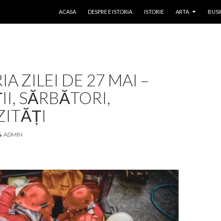
SKIP TO CONTENT
ACASA
DESPRE E ISTORIA
ISTORIE
ARTA
BUSI
IA ZILEI DE 27 MAI –
II, SĂRBĂTORI,
ZITĂȚI
ADMIN