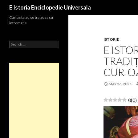
Search
E Istoria Enciclopedie Universala
Curiozitatea se trateaza cu
informatie
ISTORIE
Search
E ISTOR
for:
TRADIȚ
CURIO
MAY 26, 2025
0
(
0
)