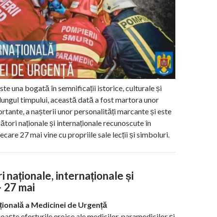
ste una bogată în semnificații istorice, culturale și
 lungul timpului, această dată a fost martora unor
tante, a nașterii unor personalități marcante și este
ători naționale și internaționale recunoscute în
ecare 27 mai vine cu propriile sale lecții și simboluri.
 naționale, internaționale și
– 27 mai
țională a Medicinei de Urgență
oaște eforturile eroice ale medicilor, paramedicilor și