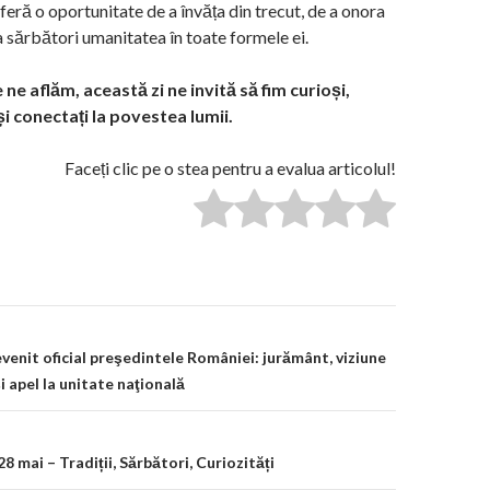
feră o oportunitate de a învăța din trecut, de a onora
 a sărbători umanitatea în toate formele ei.
ne aflăm, această zi ne invită să fim curioși,
i conectați la povestea lumii.
Faceți clic pe o stea pentru a evalua articolul!
on
venit oficial preşedintele României: jurământ, viziune
 apel la unitate naţională
 28 mai – Tradiții, Sărbători, Curiozități