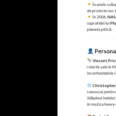
În unele cultu
de proiecte noi, 
În 2006,
NAS
suprafeței lui
Pl
planeta pitică.
Personal
Vincent Pric
rolurile sale în 
inconfundabile l
Christopher
cunoscut pentru 
Stăpânul Inelelor
în muzica heavy m