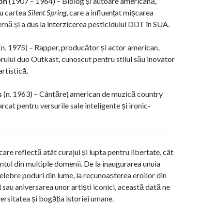
on
(1907 – 1964) – Biolog și autoare americană,
u cartea
Silent Spring
, care a influențat mișcarea
nă și a dus la interzicerea pesticidului DDT în SUA.
(n. 1975) – Rapper, producător și actor american,
ului duo Outkast, cunoscut pentru stilul său inovator
artistică.
s
(n. 1963) – Cântăreț american de muzică country
rcat pentru versurile sale inteligente și ironic-
care reflectă atât curajul și lupta pentru libertate, cât
lentul din multiple domenii. De la inaugurarea unuia
celebre poduri din lume, la recunoașterea eroilor din
 sau aniversarea unor artiști iconici, această dată ne
ersitatea și bogăția istoriei umane.