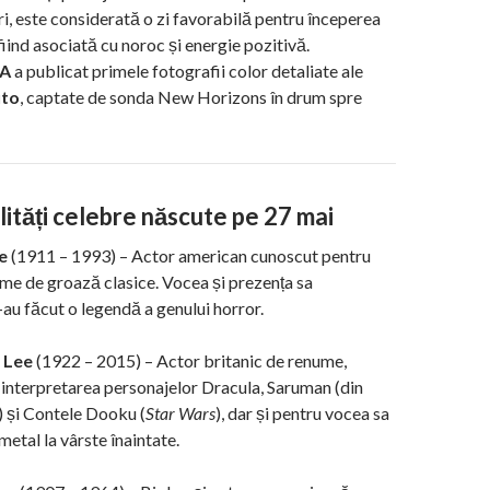
ri, este considerată o zi favorabilă pentru începerea
fiind asociată cu noroc și energie pozitivă.
A
a publicat primele fotografii color detaliate ale
uto
, captate de sonda New Horizons în drum spre
ități celebre născute pe 27 mai
e
(1911 – 1993) – Actor american cunoscut pentru
filme de groază clasice. Vocea și prezența sa
-au făcut o legendă a genului horror.
 Lee
(1922 – 2015) – Actor britanic de renume,
interpretarea personajelor Dracula, Saruman (din
) și Contele Dooku (
Star Wars
), dar și pentru vocea sa
etal la vârste înaintate.