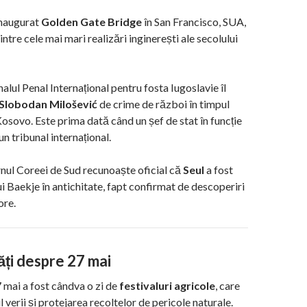
inaugurat
Golden Gate Bridge
în San Francisco, SUA,
ntre cele mai mari realizări inginerești ale secolului
alul Penal Internațional pentru fosta Iugoslavie îl
Slobodan Milošević
de crime de război în timpul
Kosovo. Este prima dată când un șef de stat în funcție
un tribunal internațional.
nul Coreei de Sud recunoaște oficial că
Seul
a fost
ui Baekje în antichitate, fapt confirmat de descoperiri
ore.
ăți despre 27 mai
7 mai a fost cândva o zi de
festivaluri agricole
, care
verii și protejarea recoltelor de pericole naturale.