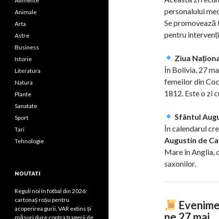
Alimente
personalului medic
Animale
Se promovează t
Arta
pentru intervenți
Astre
Business
Ziua Naționa
Istorie
În Bolivia, 27 m
Literatura
femeilor din Co
Natura
1812. Este o zi 
Plante
Sanatate
Sfântul Aug
Sport
În calendarul cr
Tari
Augustin de C
Tehnologie
Mare în Anglia, c
saxonilor.
NOUTATI
Reguli noi în fotbal din 2026:
cartonaș roșu pentru
Evenimen
acoperirea gurii, VAR extins și
pe 27 mai
măsuri dure contra tragerii de