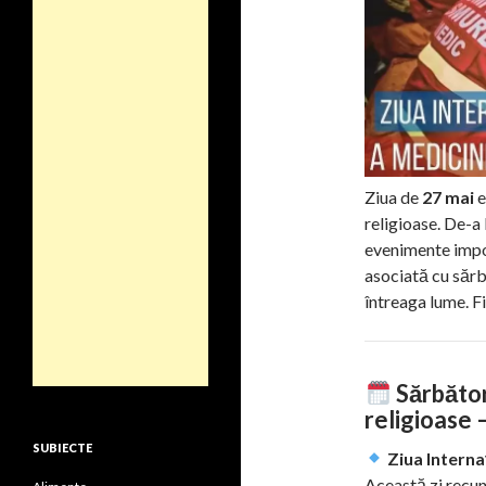
Ziua de
27 mai
e
religioase. De-a
evenimente impor
asociată cu sărb
întreaga lume. Fi
Sărbători
religioase 
SUBIECTE
Ziua Interna
Această zi recun