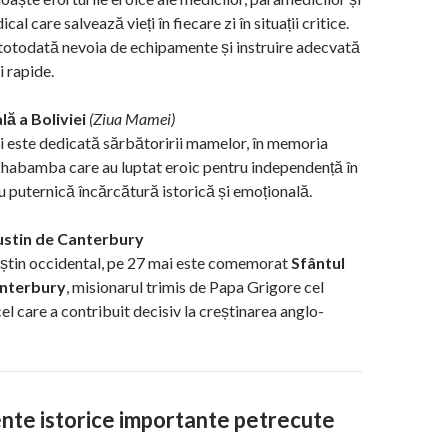
al care salvează vieți în fiecare zi în situații critice.
otodată nevoia de echipamente și instruire adecvată
i rapide.
lă a Boliviei
(Ziua Mamei)
ai este dedicată sărbătoririi mamelor, în memoria
chabamba care au luptat eroic pentru independență în
cu puternică încărcătură istorică și emoțională.
ustin de Canterbury
eștin occidental, pe 27 mai este comemorat
Sfântul
anterbury
, misionarul trimis de Papa Grigore cel
el care a contribuit decisiv la creștinarea anglo-
te istorice importante petrecute