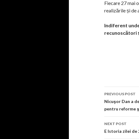
Fiecare 27 mai o
realizările și de
Indiferent unde 
recunoscători ș
Post
PREVIOUS POST
navigati
Nicuşor Dan a de
pentru reforme şi
NEXT POST
E Istoria zilei de