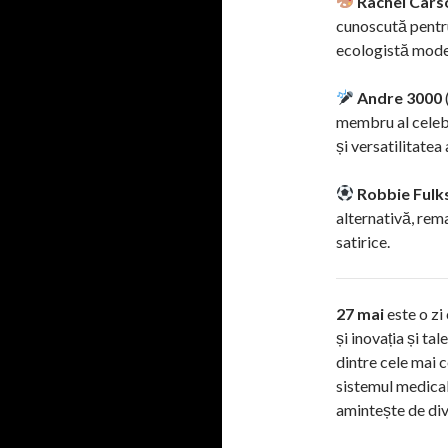
Rachel Cars
cunoscută pentr
ecologistă moder
Andre 3000
membru al celebr
și versatilitatea 
Robbie Fulk
alternativă, rema
satirice.
27 mai
este o zi 
și inovația și ta
dintre cele mai 
sistemul medical
amintește de div