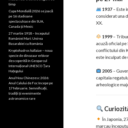
timp
1937
– Este 
Cupa Mondială 2026 se joacă
considerat una di
pe 16 stadioane
spectaculoase din SUA,
XX.
Canada și Mexic
27 martie 1918 – începutul
1999
– Tribun
României Mari: Unirea
acuză oficial pe
Basarabiei cu România
conflictului din 
Kryptohadros kallaiae – noua
specie de dinozaur erbivor
este inculpat de 
descoperită în Geoparcul
Internațional UNESCO Țara
2005
– Guver
Hațegului
capitala regatul
Anul Nou Chinezesc 2026:
Anul Calului de Foc începe pe
arheologice maj
17 februarie. Semnificații,
tradiții și evenimente
astronomice rare
Curiozit
În Japonia, 2
marcau începutul 