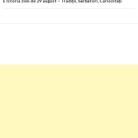
E Istoria zilei de 29 august – Tradiții, Sărbători, Curiozități