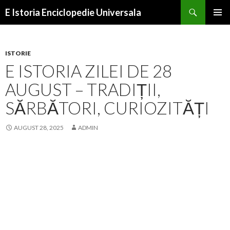
Search
E Istoria Enciclopedie Universala
SKIP
PRIMAR
TO
MENU
CONTENT
ISTORIE
E ISTORIA ZILEI DE 28
AUGUST – TRADIȚII,
SĂRBĂTORI, CURIOZITĂȚI
AUGUST 28, 2025
ADMIN