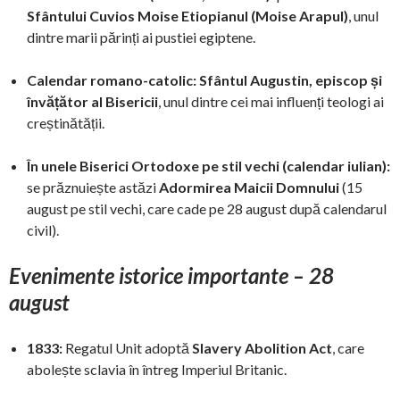
Sfântului Cuvios Moise Etiopianul (Moise Arapul)
, unul
dintre marii părinți ai pustiei egiptene.
Calendar romano-catolic:
Sfântul Augustin, episcop și
învățător al Bisericii
, unul dintre cei mai influenți teologi ai
creștinătății.
În unele Biserici Ortodoxe pe stil vechi (calendar iulian):
se prăznuiește astăzi
Adormirea Maicii Domnului
(15
august pe stil vechi, care cade pe 28 august după calendarul
civil).
Evenimente istorice importante – 28
august
1833:
Regatul Unit adoptă
Slavery Abolition Act
, care
abolește sclavia în întreg Imperiul Britanic.