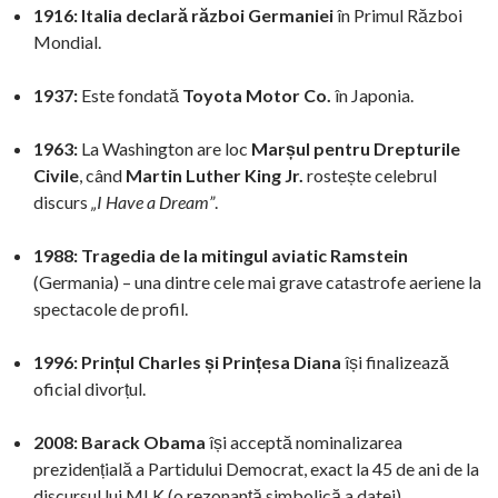
1916:
Italia declară război Germaniei
în Primul Război
Mondial.
1937:
Este fondată
Toyota Motor Co.
în Japonia.
1963:
La Washington are loc
Marșul pentru Drepturile
Civile
, când
Martin Luther King Jr.
rostește celebrul
discurs
„I Have a Dream”
.
1988:
Tragedia de la mitingul aviatic Ramstein
(Germania) – una dintre cele mai grave catastrofe aeriene la
spectacole de profil.
1996:
Prințul Charles și Prințesa Diana
își finalizează
oficial divorțul.
2008:
Barack Obama
își acceptă nominalizarea
prezidențială a Partidului Democrat, exact la 45 de ani de la
discursul lui MLK (o rezonanță simbolică a datei).