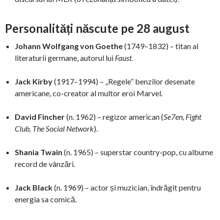
Personalități născute pe 28 august
Johann Wolfgang von Goethe
(1749–1832) – titan al
literaturii germane, autorul lui
Faust
.
Jack Kirby
(1917–1994) – „Regele” benzilor desenate
americane, co-creator al multor eroi Marvel.
David Fincher
(n. 1962) – regizor american (
Se7en, Fight
Club, The Social Network
).
Shania Twain
(n. 1965) – superstar country-pop, cu albume
record de vânzări.
Jack Black
(n. 1969) – actor și muzician, îndrăgit pentru
energia sa comică.