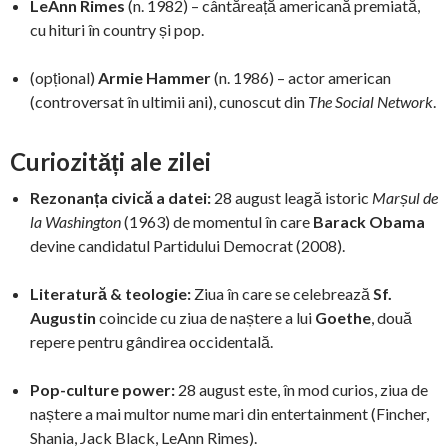
LeAnn Rimes
(n. 1982) – cântăreață americană premiată,
cu hituri în country și pop.
(opțional)
Armie Hammer
(n. 1986) – actor american
(controversat în ultimii ani), cunoscut din
The Social Network
.
Curiozități ale zilei
Rezonanța civică a datei:
28 august leagă istoric
Marșul de
la Washington
(1963) de momentul în care
Barack Obama
devine candidatul Partidului Democrat (2008).
Literatură & teologie:
Ziua în care se celebrează
Sf.
Augustin
coincide cu ziua de naștere a lui
Goethe
, două
repere pentru gândirea occidentală.
Pop-culture power:
28 august este, în mod curios, ziua de
naștere a mai multor nume mari din entertainment (Fincher,
Shania, Jack Black, LeAnn Rimes).