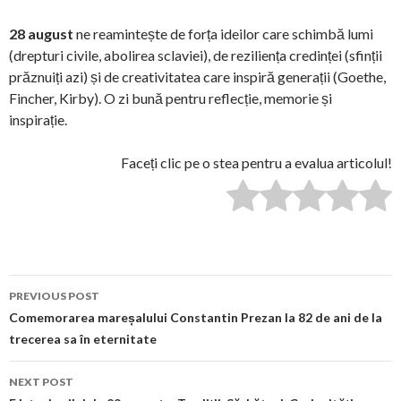
28 august
ne reamintește de forța ideilor care schimbă lumi
(drepturi civile, abolirea sclaviei), de reziliența credinței (sfinții
prăznuiți azi) și de creativitatea care inspiră generații (Goethe,
Fincher, Kirby). O zi bună pentru reflecție, memorie și
inspirație.
Faceți clic pe o stea pentru a evalua articolul!
Post
PREVIOUS POST
navigation
Comemorarea mareșalului Constantin Prezan la 82 de ani de la
trecerea sa în eternitate
NEXT POST