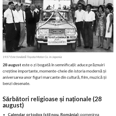
1937 Este fondată Toyota Motor Co. în Japonia
28 august
este o zi bogată în semnificații: aduce prăznuiri
creștine importante, momente-cheie din istoria modernă și
aniversarea unor figuri marcante din cultură, film, muzică și
benzi desenate.
Sărbători religioase și naționale (28
august)
Calendar ortodox (stil nou, România):
pomenirea