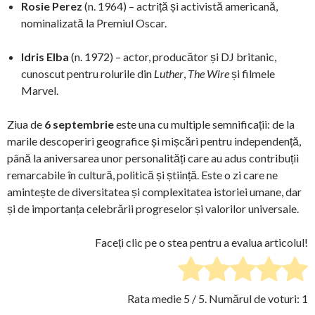
Rosie Perez
(n. 1964) – actriță și activistă americană,
nominalizată la Premiul Oscar.
Idris Elba
(n. 1972) – actor, producător și DJ britanic,
cunoscut pentru rolurile din
Luther
,
The Wire
și filmele
Marvel.
Ziua de
6 septembrie
este una cu multiple semnificații: de la
marile descoperiri geografice și mișcări pentru independență,
până la aniversarea unor personalități care au adus contribuții
remarcabile în cultură, politică și știință. Este o zi care ne
amintește de diversitatea și complexitatea istoriei umane, dar
și de importanța celebrării progreselor și valorilor universale.
Faceți clic pe o stea pentru a evalua articolul!
Rata medie
5
/ 5. Numărul de voturi:
1