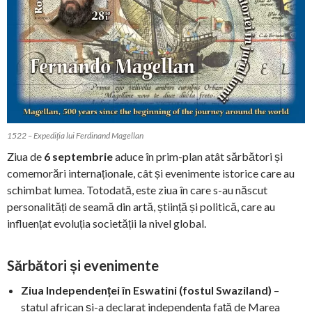
1522 – Expediția lui Ferdinand Magellan
Ziua de
6 septembrie
aduce în prim-plan atât sărbători și
comemorări internaționale, cât și evenimente istorice care au
schimbat lumea. Totodată, este ziua în care s-au născut
personalități de seamă din artă, știință și politică, care au
influențat evoluția societății la nivel global.
Sărbători și evenimente
Ziua Independenței în Eswatini (fostul Swaziland)
–
statul african și-a declarat independența față de Marea