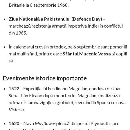
Britanie la 6 septembrie 1968.
Ziua Națională a Pakistanului (Defence Day)
–
marchează rezistența armată împotriva Indiei în conflictul
din 1965.
În calendarul creștin ortodox, pe 6 septembrie sunt pomeniți
mai mulți sfinți, printre care
Sfântul Mucenic Vassa
și copiii
săi.
Evenimente istorice importante
1522
– Expediția lui Ferdinand Magellan, condusă de Juan
Sebastián Elcano după moartea lui Magellan, finalizează
prima circumnavigație a globului, revenind în Spania cu nava
Victoria
.
1620
– Nava
Mayflower
pleacă din portul Plymouth spre