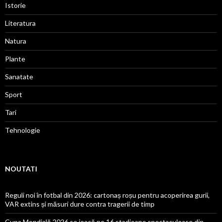
Istorie
Literatura
Natura
Plante
Sanatate
Sport
Tari
Tehnologie
NOUTATI
Reguli noi în fotbal din 2026: cartonaș roșu pentru acoperirea gurii,
VAR extins și măsuri dure contra tragerii de timp
Cupa Mondială 2026 se joacă pe 16 stadioane spectaculoase din