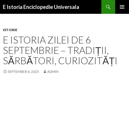
Search
E Istoria Enciclopedie Universala
SKIP
PRIMAR
TO
MENU
CONTENT
ISTORIE
E ISTORIA ZILEI DE 6
SEPTEMBRIE – TRADIȚII,
SĂRBĂTORI, CURIOZITĂȚI
SEPTEMBER 6, 2025
ADMIN