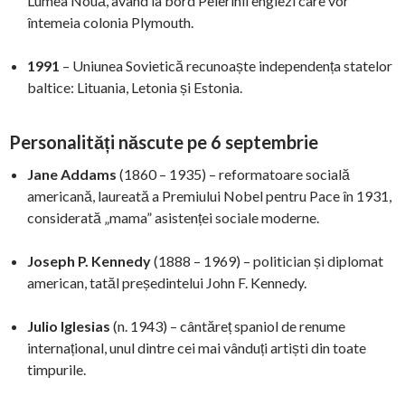
Lumea Nouă, având la bord Pelerinii englezi care vor
întemeia colonia Plymouth.
1991
– Uniunea Sovietică recunoaște independența statelor
baltice: Lituania, Letonia și Estonia.
Personalități născute pe 6 septembrie
Jane Addams
(1860 – 1935) – reformatoare socială
americană, laureată a Premiului Nobel pentru Pace în 1931,
considerată „mama” asistenței sociale moderne.
Joseph P. Kennedy
(1888 – 1969) – politician și diplomat
american, tatăl președintelui John F. Kennedy.
Julio Iglesias
(n. 1943) – cântăreț spaniol de renume
internațional, unul dintre cei mai vânduți artiști din toate
timpurile.