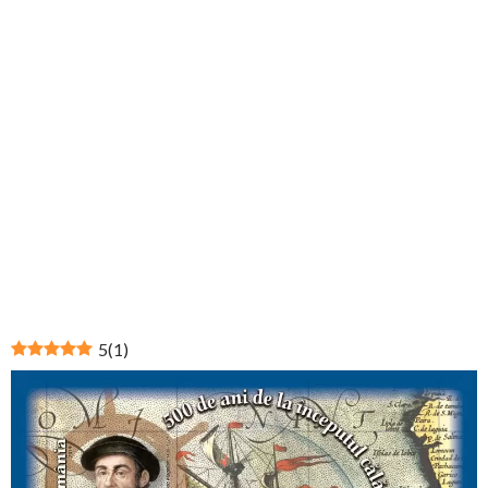
5
(
1
)