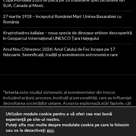
SUA, Canada și Mexic
27 martie 1918 – începutul României Mari: Unirea Basarabiei cu
România
Kryptohadros kallaiae – noua specie de dinozaur erbivor descoperită
în Geoparcul Internațional UNESCO Țara Hațegului
Anul Nou Chinezesc 2026: Anul Calului de Foc începe pe 17
februarie. Semnificații, tradiții și evenimente astronomice rare
“Istoria
este studiul sistematic al evenimentelor din trecut,
incluzând acțiuni, procese, instituții și personalități, care au influențat
dezvoltarea societăților umane. Aceasta explorează atât faptele, cât
și cauzele și consecințele lor, oferind o înțelegere mai profundă a
Utilizăm module cookie pentru a vă oferi cea mai bună
transformărilor culturale, politice, economice și sociale care au
experiență pe site-ul nostru.
modelat lumea.
“
Puteți afla mai multe despre modulele cookie pe care le folosim
sau sa le dezactivați
aici
.