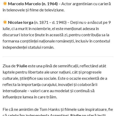
Marcelo Marcelo (n. 1964)
– Actor argentinian cu carieră
în telenovele și filme de televiziune.
Nicolae Iorga
(n. 1871 – d. 1940) – Deși nu s-a născut pe 9
iulie, ci a murit în noiembrie, el este menționat adesea în
discursuri istorice ținute în această zi, pentru contribuția sa la
formarea conștiinței naționale românești, inclusiv în contextul
independenței statului român.
Ziua de
9 iulie
este una plină de semnificații, reflectând atât
luptele pentru libertate ale unor națiuni, cât și progresele
culturale, științifice sau sociale. Este o ocazie excelentă de a
reflecta la importanța curajului, inovației și colaborării
internaționale – valori care au modelat și continuă să
influențeze lumea în care trăim.
Fie că ne amintim de Tom Hanks și filmele sale inspiratoare, fie
că celebrăm independența Argentinei,
9 iulie
ne oferă lecții