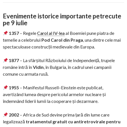
Evenimente istorice importante petrecute
pe 9 iulie
1357
– Regele
Carol al IV-lea
al Boemiei pune piatra de
temelie a celebrului
Pod Carol din Praga
, una dintre cele mai
spectaculoase construcții medievale din Europa.
1877
– La sfârșitul Războiului de Independență, trupele
române intră în
Vidin
, în Bulgaria, în cadrul unei campanii
comune cu armata rusă.
1955
– Manifestul Russell–Einstein este publicat,
avertizând lumea despre pericolul armelor nucleare și
îndemnând liderii lumii la cooperare și dezarmare.
2002
– Africa de Sud devine prima țară din lume care
legalizează
tratamentul gratuit cu antiretrovirale pentru