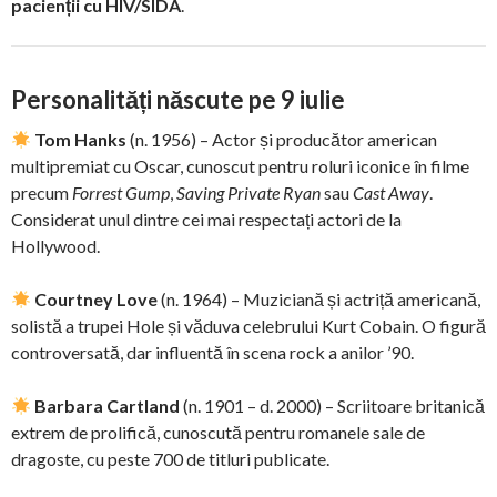
pacienții cu HIV/SIDA
.
Personalități născute pe 9 iulie
Tom Hanks
(n. 1956) – Actor și producător american
multipremiat cu Oscar, cunoscut pentru roluri iconice în filme
precum
Forrest Gump
,
Saving Private Ryan
sau
Cast Away
.
Considerat unul dintre cei mai respectați actori de la
Hollywood.
Courtney Love
(n. 1964) – Muziciană și actriță americană,
solistă a trupei Hole și văduva celebrului Kurt Cobain. O figură
controversată, dar influentă în scena rock a anilor ’90.
Barbara Cartland
(n. 1901 – d. 2000) – Scriitoare britanică
extrem de prolifică, cunoscută pentru romanele sale de
dragoste, cu peste 700 de titluri publicate.