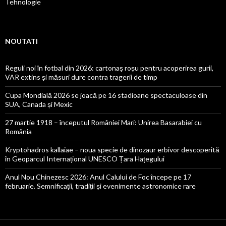
Tehnologie
NOUTATI
Reguli noi în fotbal din 2026: cartonaș roșu pentru acoperirea gurii,
VAR extins și măsuri dure contra tragerii de timp
Cupa Mondială 2026 se joacă pe 16 stadioane spectaculoase din
SUA, Canada și Mexic
27 martie 1918 – începutul României Mari: Unirea Basarabiei cu
România
Kryptohadros kallaiae – noua specie de dinozaur erbivor descoperită
în Geoparcul Internațional UNESCO Țara Hațegului
Anul Nou Chinezesc 2026: Anul Calului de Foc începe pe 17
februarie. Semnificații, tradiții și evenimente astronomice rare