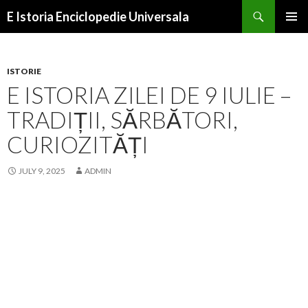
Search
E Istoria Enciclopedie Universala
SKIP
PRIMAR
TO
MENU
CONTENT
ISTORIE
E ISTORIA ZILEI DE 9 IULIE –
TRADIȚII, SĂRBĂTORI,
CURIOZITĂȚI
JULY 9, 2025
ADMIN