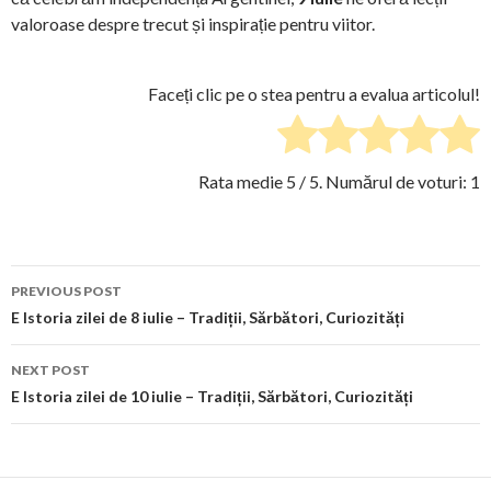
valoroase despre trecut și inspirație pentru viitor.
Faceți clic pe o stea pentru a evalua articolul!
Rata medie
5
/ 5. Numărul de voturi:
1
Post
PREVIOUS POST
navigation
E Istoria zilei de 8 iulie – Tradiții, Sărbători, Curiozități
NEXT POST
E Istoria zilei de 10 iulie – Tradiții, Sărbători, Curiozități