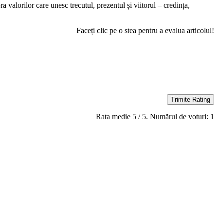
ra valorilor care unesc trecutul, prezentul și viitorul – credința,
Faceți clic pe o stea pentru a evalua articolul!
Trimite Rating
Rata medie
5
/ 5. Numărul de voturi:
1