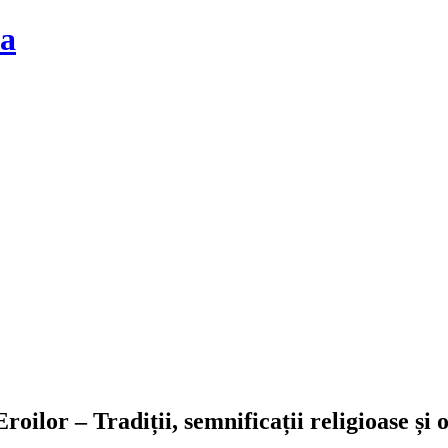
la
roilor – Tradiții, semnificații religioase și