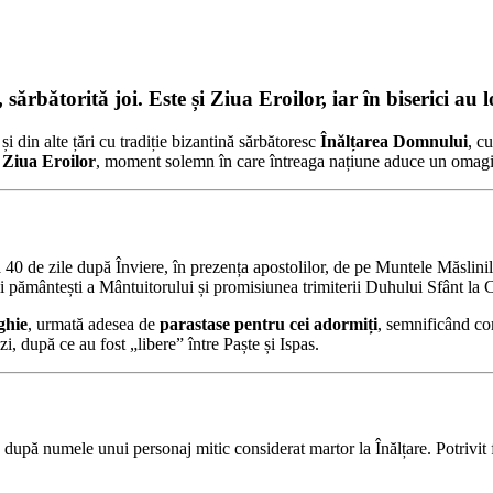
ărbătorită joi. Este și Ziua Eroilor, iar în biserici au 
i din alte țări cu tradiție bizantină sărbătoresc
Înălțarea Domnului
, c
i
Ziua Eroilor
, moment solemn în care întreaga națiune aduce un omagiu ce
a 40 de zile după Înviere, în prezența apostolilor, de pe Muntele Măslini
i pământești a Mântuitorului și promisiunea trimiterii Duhului Sfânt la 
ghie
, urmată adesea de
parastase pentru cei adormiți
, semnificând com
zi, după ce au fost „libere” între Paște și Ispas.
, după numele unui personaj mitic considerat martor la Înălțare. Potrivit 