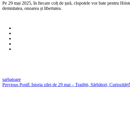
Pe 29 mai 2025, în fiecare colț de țară, clopotele vor bate pentru Hristos
demnitatea, onoarea și libertatea.
sarbatoare
Post
Previous Post
E Istoria zilei de 29 mai – Tradiții, Sărbători, Curiozități
navigation