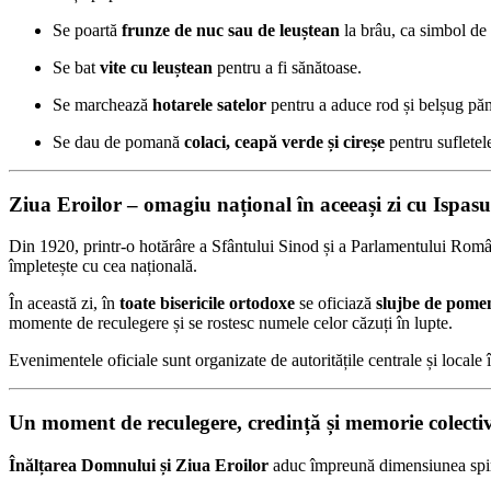
Se poartă
frunze de nuc sau de leuștean
la brâu, ca simbol de 
Se bat
vite cu leuștean
pentru a fi sănătoase.
Se marchează
hotarele satelor
pentru a aduce rod și belșug păm
Se dau de pomană
colaci, ceapă verde și cireșe
pentru sufletele
Ziua Eroilor – omagiu național în aceeași zi cu Ispasu
Din 1920, printr-o hotărâre a Sfântului Sinod și a Parlamentului Rom
împletește cu cea națională.
În această zi, în
toate bisericile ortodoxe
se oficiază
slujbe de pomen
momente de reculegere și se rostesc numele celor căzuți în lupte.
Evenimentele oficiale sunt organizate de autoritățile centrale și local
Un moment de reculegere, credință și memorie colecti
Înălțarea Domnului și Ziua Eroilor
aduc împreună dimensiunea spirit