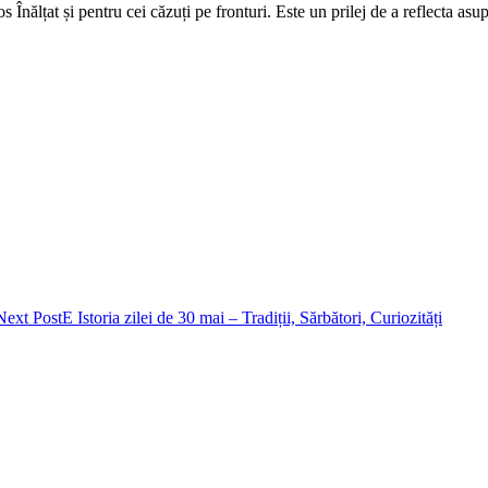
 Înălțat și pentru cei căzuți pe fronturi. Este un prilej de a reflecta asup
Next Post
E Istoria zilei de 30 mai – Tradiții, Sărbători, Curiozități