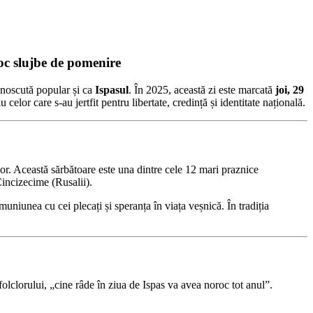
loc slujbe de pomenire
unoscută popular și ca
Ispasul
. În 2025, această zi este marcată
joi, 29
lor care s-au jertfit pentru libertate, credință și identitate națională.
lor. Această sărbătoare este una dintre cele 12 mari praznice
Cincizecime (Rusalii).
uniunea cu cei plecați și speranța în viața veșnică. În tradiția
folclorului, „cine râde în ziua de Ispas va avea noroc tot anul”.