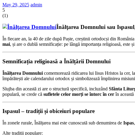
May 29, 2025
admin
5
(
1
)
Înălţarea Domnului sau Ispasul, s
În fiecare an, la 40 de zile după Paște, creștinii ortodocși din România ș
mai
, și are o dublă semnificație: pe lângă importanța religioasă, este ș
Semnificația religioasă a Înălțării Domnului
Înălțarea Domnului
comemorează ridicarea lui Iisus Hristos la cer, l
împărătești ale calendarului ortodox și simbolizează împlinirea misiuni
Slujba din această zi are o structură specifică, incluzând
Sfânta Litur
populară, se crede că
sufletele celor morți se întorc în cer
în această 
Ispasul – tradiții și obiceiuri populare
În zonele rurale, Înălțarea mai este cunoscută sub denumirea de
Ispas
Alte tradiții populare: