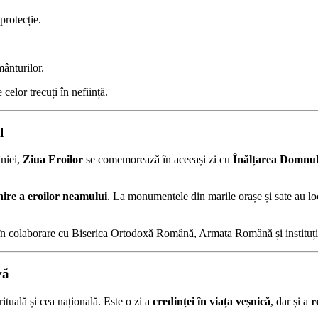
protecție.
ânturilor.
 celor trecuți în neființă.
l
âniei,
Ziua Eroilor
se comemorează în aceeași zi cu
Înălțarea Domnul
ire a eroilor neamului
. La monumentele din marile orașe și sate au l
e în colaborare cu Biserica Ortodoxă Română, Armata Română și instituții
vă
uală și cea națională. Este o zi a
credinței în viața veșnică
, dar și a
r