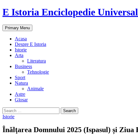
E Istoria Enciclopedie Universa
Search
Skip
Primary Menu
to
content
Acasa
Despre E Istoria
Istorie
Arta
Literatura
Business
Tehnologie
Sport
Natura
Animale
Astre
Glosar
Search
for:
Istorie
Înălţarea Domnului 2025 (Ispasul) și Ziua E