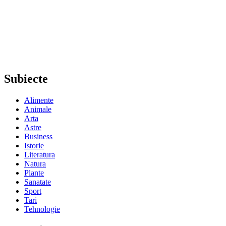
Subiecte
Alimente
Animale
Arta
Astre
Business
Istorie
Literatura
Natura
Plante
Sanatate
Sport
Tari
Tehnologie