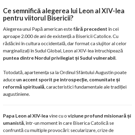
Ce semnifică alegerea lui Leon al XIV-lea
pentru viitorul Bisericii?
Alegerea unui Papă american este
fără precedent
în cei
aproape 2.000 de ani de existență a Bisericii Catolice. Cu
rădăcini în cultura occidentală, dar format ca slujitor al celor
marginalizați în Sudul Global, Leon al XIV-lea întruchipează
puntea dintre Nordul privilegiat și Sudul vulnerabil
.
Totodată, apartenența sa la Ordinul Sfântului Augustin poate
aduce
un accent sporit pe introspecție, comunitate și
reformă spirituală
, caracteristici fundamentale ale tradiției
augustiniene.
Papa Leon al XIV-lea
vine cu o
viziune profund misionară și
umanistă
, într-un moment în care Biserica Catolică se
confruntă cu multiple provocări: secularizare, crize de