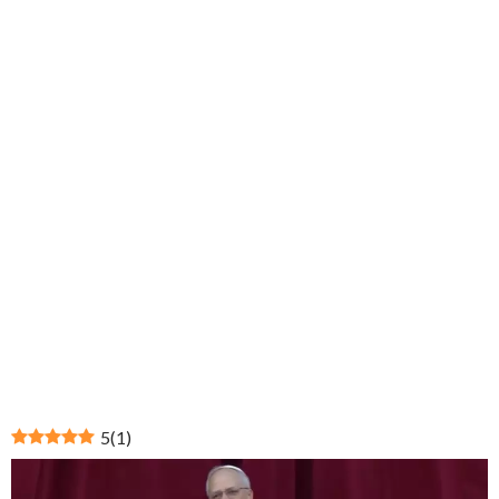
5
(
1
)