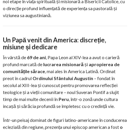
noi etape în viața spirituală și misionară a Bisericii Catolice, cu
o direcție profund influențată de experiența sa pastorală și
viziunea sa augustiniană.
Un Papă venit din America: discreție,
misiune și dedicare
În vârstă de
69 de ani
, Papa Leon al XIV-lea a avut o carieră
profund marcată de
lucrarea misionară
și
apropierea de
comunitățile sărace
, mai ales în America Latină. Ordinat
preot în cadrul
Ordinului Sfântului Augustin
– fondat în
secolul al XIII-lea și cunoscut pentru promovarea reflecției
teologice și a vieții comunitare – noul Suveran Pontif a slujit
timp de mai multe decenii în
Peru
, într-o zonă unde cultura
incașă și sărăcia profundă se împletesc cu o credință vie.
Într-un peisaj dominat de figuri latino-americane în conducerea
eclezială din regiune, prezența unui episcop american a fost
o