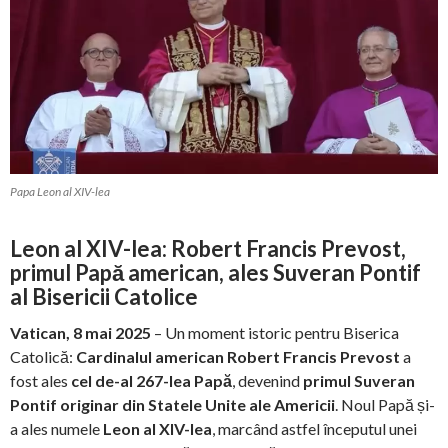
Papa Leon al XIV-lea
Leon al XIV-lea: Robert Francis Prevost,
primul Papă american, ales Suveran Pontif
al Bisericii Catolice
Vatican, 8 mai 2025
– Un moment istoric pentru Biserica
Catolică:
Cardinalul american Robert Francis Prevost
a
fost ales
cel de-al 267-lea Papă
, devenind
primul Suveran
Pontif originar din Statele Unite ale Americii
. Noul Papă și-
a ales numele
Leon al XIV-lea
, marcând astfel începutul unei