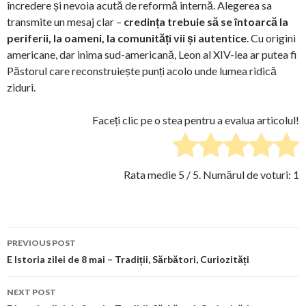
încredere și nevoia acută de reformă internă. Alegerea sa
transmite un mesaj clar –
credința trebuie să se întoarcă la
periferii, la oameni, la comunități vii și autentice
. Cu origini
americane, dar inima sud-americană, Leon al XIV-lea ar putea fi
Păstorul care reconstruiește punți acolo unde lumea ridică
ziduri.
Faceți clic pe o stea pentru a evalua articolul!
Rata medie
5
/ 5. Numărul de voturi:
1
Post
PREVIOUS POST
navigation
E Istoria zilei de 8 mai – Tradiții, Sărbători, Curiozități
NEXT POST