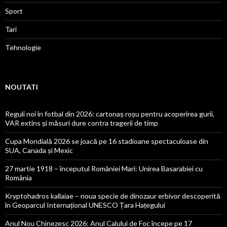
Sport
Tari
Tehnologie
NOUTATI
Reguli noi în fotbal din 2026: cartonaș roșu pentru acoperirea gurii,
VAR extins și măsuri dure contra tragerii de timp
Cupa Mondială 2026 se joacă pe 16 stadioane spectaculoase din
SUA, Canada și Mexic
27 martie 1918 – începutul României Mari: Unirea Basarabiei cu
România
Kryptohadros kallaiae – noua specie de dinozaur erbivor descoperită
în Geoparcul Internațional UNESCO Țara Hațegului
Anul Nou Chinezesc 2026: Anul Calului de Foc începe pe 17