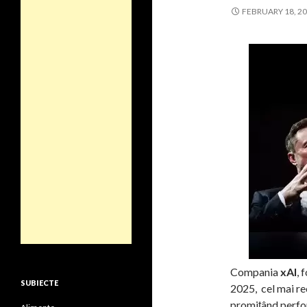
FEBRUARY 18, 2
Compania
xAI
, 
SUBIECTE
2025, cel mai re
promițând perfo