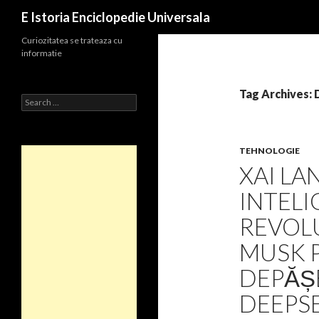
Search
E Istoria Enciclopedie Universala
Curiozitatea se trateaza cu
informatie
Tag Archives:
Search
for:
TEHNOLOGIE
XAI LA
INTELI
REVOLU
MUSK 
DEPĂȘE
DEEPS