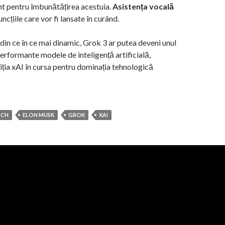
t pentru îmbunătățirea acestuia.
Asistența vocală
uncțiile care vor fi lansate în curând.
 din ce în ce mai dinamic, Grok 3 ar putea deveni unul
performante modele de inteligență artificială,
ția xAI în cursa pentru dominația tehnologică
RCH
ELON MUSK
GROK
XAI