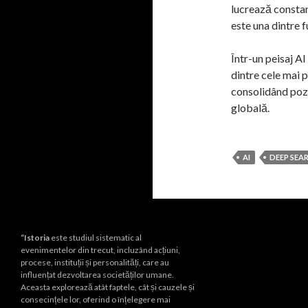
lucrează constan
este una dintre f
Într-un peisaj AI
dintre cele mai 
consolidând pozi
globală.
AI
DEEP SEA
“Istoria
este studiul sistematic al
evenimentelor din trecut, incluzând acțiuni,
procese, instituții și personalități, care au
influențat dezvoltarea societăților umane.
Aceasta explorează atât faptele, cât și cauzele și
consecințele lor, oferind o înțelegere mai