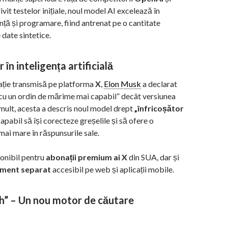
rivit testelor inițiale, noul model AI excelează în
nță și programare, fiind antrenat pe o cantitate
 date sintetice.
 în inteligența artificială
ație transmisă pe platforma
X
,
Elon Musk
a declarat
cu un ordin de mărime mai capabil” decât versiunea
mult, acesta a descris noul model drept
„înfricoșător
capabil să își corecteze greșelile și să ofere o
mai mare în răspunsurile sale.
ponibil pentru
abonații premium ai X
din SUA, dar și
ment separat
accesibil pe web și aplicații mobile.
h” – Un nou motor de căutare