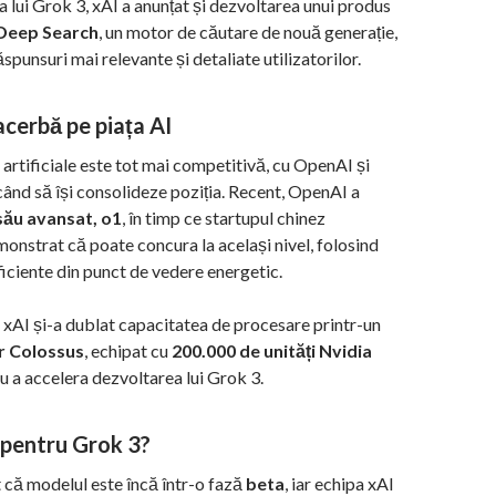
a lui Grok 3, xAI a anunțat și dezvoltarea unui produs
Deep Search
, un motor de căutare de nouă generație,
spunsuri mai relevante și detaliate utilizatorilor.
cerbă pe piața AI
i artificiale este tot mai competitivă, cu OpenAI și
nd să își consolideze poziția. Recent, OpenAI a
său avansat, o1
, în timp ce startupul chinez
onstrat că poate concura la același nivel, folosind
ficiente din punct de vedere energetic.
, xAI și-a dublat capacitatea de procesare printr-un
 Colossus
, echipat cu
200.000 de unități Nvidia
ru a accelera dezvoltarea lui Grok 3.
pentru Grok 3?
 că modelul este încă într-o fază
beta
, iar echipa xAI