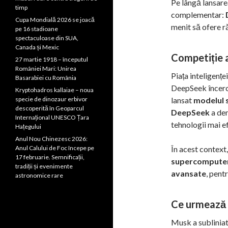
Pe lângă lansare
timp
complementar:
Cupa Mondială 2026 se joacă
menit să ofere ră
pe 16 stadioane
spectaculoase din SUA,
Canada și Mexic
Competiție a
27 martie 1918 – începutul
României Mari: Unirea
Piața inteligențe
Basarabiei cu România
DeepSeek încercâ
Kryptohadros kallaiae – noua
specie de dinozaur erbivor
lansat
modelul 
descoperită în Geoparcul
DeepSeek
a dem
Internațional UNESCO Țara
tehnologii mai e
Hațegului
Anul Nou Chinezesc 2026:
Anul Calului de Foc începe pe
În acest context
17 februarie. Semnificații,
supercomputer
tradiții și evenimente
avansate
, pent
astronomice rare
Ce urmează 
Musk a subliniat