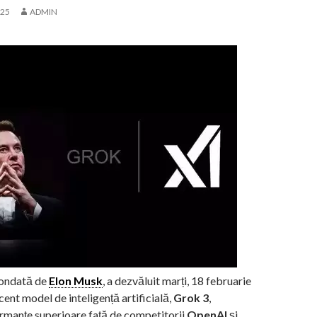
025
ADMIN
fondată de
Elon Musk
, a dezvăluit marți, 18 februarie
cent model de inteligență artificială,
Grok 3
,
rmanțe superioare față de competitorii
OpenAI
și