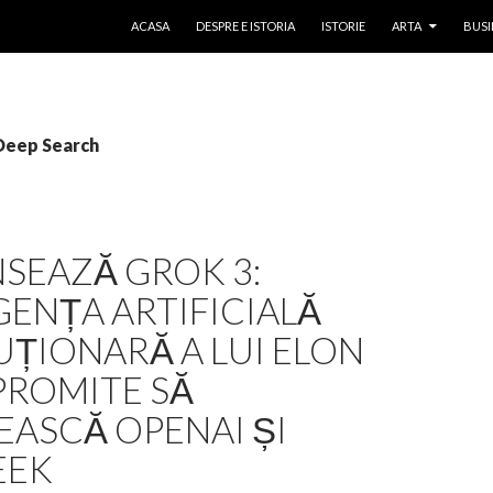
SKIP TO CONTENT
ACASA
DESPRE E ISTORIA
ISTORIE
ARTA
BUSI
 Deep Search
NSEAZĂ GROK 3:
GENȚA ARTIFICIALĂ
ȚIONARĂ A LUI ELON
PROMITE SĂ
ASCĂ OPENAI ȘI
EEK