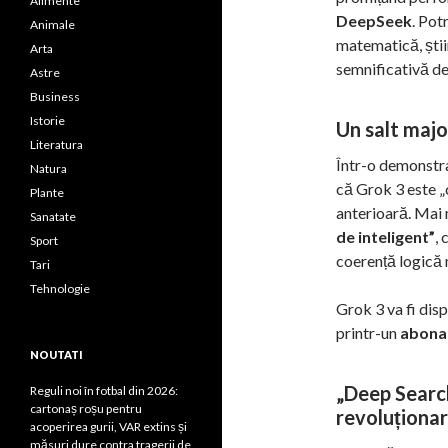
Alimente
DeepSeek
. Pot
Animale
matematică, știi
Arta
semnificativă de
Astre
Business
Istorie
Un salt major
Literatura
Într-o demonstr
Natura
că Grok 3 este „
Plante
anterioară. Mai 
Sanatate
de inteligent”
, 
Sport
coerență logică 
Tari
Tehnologie
Grok 3 va fi dis
printr-un
abona
NOUTATI
„Deep Searc
Reguli noi în fotbal din 2026:
cartonaș roșu pentru
revoluționar
acoperirea gurii, VAR extins și
măsuri dure contra tragerii de