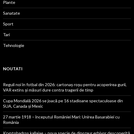
Plante
Sanatate
Sport
Tari
Tehnologie
NOUTATI
Reguli noi în fotbal din 2026: cartonaș roșu pentru acoperirea gurii,
VAR extins și măsuri dure contra tragerii de timp
Cupa Mondială 2026 se joacă pe 16 stadioane spectaculoase din
SUA, Canada și Mexic
27 martie 1918 – începutul României Mari: Unirea Basarabiei cu
România
Kryptohadros kallaiae – noua specie de dinozaur erbivor descoperită