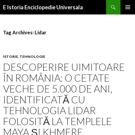
Search
E Istoria Enciclopedie Universala
SKIP
PRIMAR
TO
MENU
CONTENT
Tag Archives: Lidar
ISTORIE
,
TEHNOLOGIE
DESCOPERIRE UIMITOARE
ÎN ROMÂNIA: O CETATE
VECHE DE 5.000 DE ANI,
IDENTIFICATĂ CU
TEHNOLOGIA LIDAR
FOLOSITĂ LA TEMPLELE
MAYA ȘI KHMERE