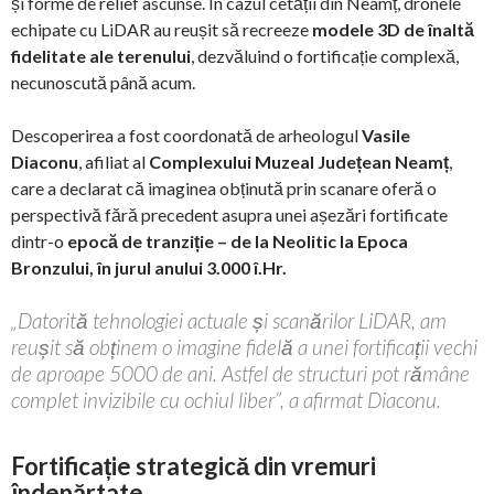
și forme de relief ascunse. În cazul cetății din Neamț, dronele
echipate cu LiDAR au reușit să recreeze
modele 3D de înaltă
fidelitate ale terenului
, dezvăluind o fortificație complexă,
necunoscută până acum.
Descoperirea a fost coordonată de arheologul
Vasile
Diaconu
, afiliat al
Complexului Muzeal Județean Neamț
,
care a declarat că imaginea obținută prin scanare oferă o
perspectivă fără precedent asupra unei așezări fortificate
dintr-o
epocă de tranziție – de la Neolitic la Epoca
Bronzului, în jurul anului 3.000 î.Hr.
„Datorită tehnologiei actuale și scanărilor LiDAR, am
reușit să obținem o imagine fidelă a unei fortificații vechi
de aproape 5000 de ani. Astfel de structuri pot rămâne
complet invizibile cu ochiul liber”, a afirmat Diaconu.
Fortificație strategică din vremuri
îndepărtate