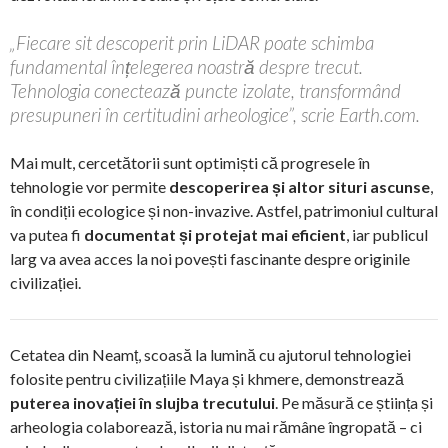
„Fiecare sit descoperit prin LiDAR poate schimba
fundamental înțelegerea noastră despre trecut.
Tehnologia conectează puncte izolate, transformând
presupuneri în certitudini arheologice”, scrie Earth.com.
Mai mult, cercetătorii sunt optimiști că progresele în
tehnologie vor permite
descoperirea și altor situri ascunse
,
în condiții ecologice și non-invazive. Astfel, patrimoniul cultural
va putea fi
documentat și protejat mai eficient
, iar publicul
larg va avea acces la noi povești fascinante despre originile
civilizației.
Cetatea din Neamț, scoasă la lumină cu ajutorul tehnologiei
folosite pentru civilizațiile Maya și khmere, demonstrează
puterea inovației în slujba trecutului
. Pe măsură ce știința și
arheologia colaborează, istoria nu mai rămâne îngropată – ci