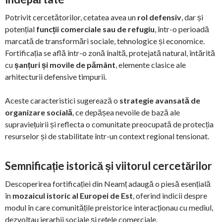
Potrivit cercetătorilor, cetatea avea un
rol defensiv
, dar și
potențial
funcții comerciale sau de refugiu
, într-o perioadă
marcată de transformări sociale, tehnologice și economice.
Fortificația se află într-o zonă înaltă, protejată natural, întărită
cu
șanțuri și movile de pământ
, elemente clasice ale
arhitecturii defensive timpurii.
Aceste caracteristici sugerează o
strategie avansată de
organizare socială
, ce depășea nevoile de bază ale
supraviețuirii și reflecta o comunitate preocupată de protecția
resurselor și de stabilitate într-un context regional tensionat.
Semnificație istorică și viitorul cercetărilor
Descoperirea fortificației din Neamț adaugă o piesă esențială
în
mozaicul istoric al Europei de Est
, oferind indicii despre
modul în care comunitățile preistorice interacționau cu mediul,
dezvoltau ierarhii sociale și rețele comerciale.