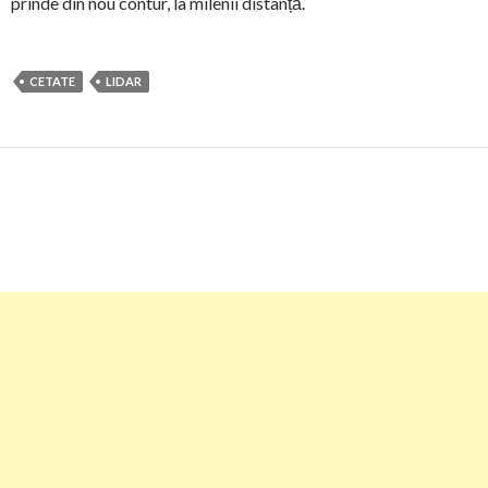
prinde din nou contur, la milenii distanță.
CETATE
LIDAR