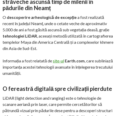
străveche ascunsă timp de milenii în
pădurile din Neamț
O
descoperire arheologică de excepție
a fost realizată
recent în județul Neamț, unde o cetate veche de aproximativ
5.000 de ani a fost găsită ascunsă sub vegetația deasă, grație
tehnologiei LiDAR
, aceeași metodă utilizată în cartografierea
templelor Maya din America Centrală și a complexelor khmere
din Asia de Sud-Est.
Informația a fost relatată de
site-ul
Earth.com
, care subliniază
importanța acestei tehnologii avansate în înțelegerea trecutului
umanității.
O fereastră digitală spre civilizații pierdute
LiDAR (light detection and ranging) este o tehnologie de
scanare aeriană prin laser, care permite cercetătorilor să
pătrundă vizual prin pădurile dese pentru a descoperi structuri