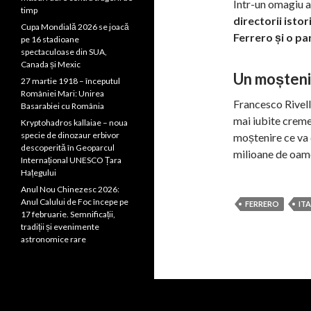
Într-un omagiu a
timp
directorii istor
Cupa Mondială 2026 se joacă
Ferrero și o pa
pe 16 stadioane
spectaculoase din SUA,
Canada și Mexic
Un moștenir
27 martie 1918 – începutul
României Mari: Unirea
Francesco Rivella
Basarabiei cu România
mai iubite creme
Kryptohadros kallaiae – noua
specie de dinozaur erbivor
moștenire ce va 
descoperită în Geoparcul
milioane de oame
Internațional UNESCO Țara
Hațegului
Anul Nou Chinezesc 2026:
Anul Calului de Foc începe pe
FERRERO
ITA
17 februarie. Semnificații,
tradiții și evenimente
astronomice rare