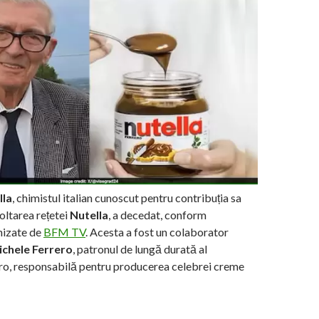
lla
, chimistul italian cunoscut pentru contribuția sa
oltarea rețetei
Nutella
, a decedat, conform
rnizate de
BFM TV
. Acesta a fost un colaborator
chele Ferrero
, patronul de lungă durată al
ro, responsabilă pentru producerea celebrei creme