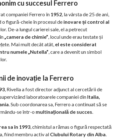
nonim cu succesul Ferrero
urat companiei Ferrero în
1952
, la vârsta de 25 de ani,
d o figură-cheie în procesul de
inovare și control al
or. De-a lungul carierei sale, el a petrecut
în
„camera de chimie”
, locul unde erau testate și
ețete. Mai mult decât atât,
el este considerat
ntru numele „Nutella”
, care a devenit un simbol
lor.
ii de inovație la Ferrero
93
, Rivella a fost director adjunct al cercetării de
 supervizând laboratoarele companiei din
Italia,
ania
. Sub coordonarea sa, Ferrero a continuat să se
ormându-se într-o
multinațională de succes
.
ea sa în 1993
, chimistul a rămas o figură respectată
a, fiind membru activ al
Clubului Rotary din Alba
.