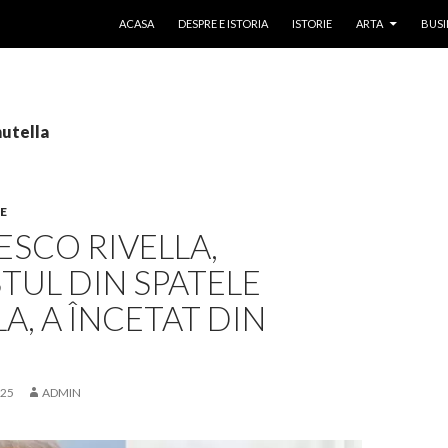
SKIP TO CONTENT
ACASA
DESPRE E ISTORIA
ISTORIE
ARTA
BUSI
nutella
E
SCO RIVELLA,
TUL DIN SPATELE
A, A ÎNCETAT DIN
025
ADMIN