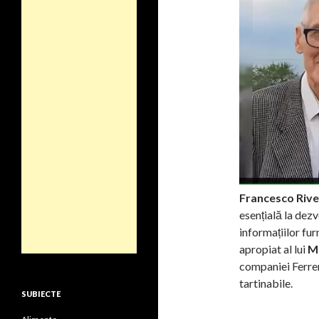
Francesco Rive
esențială la dezv
informațiilor fu
apropiat al lui
Mi
companiei Ferre
tartinabile.
SUBIECTE