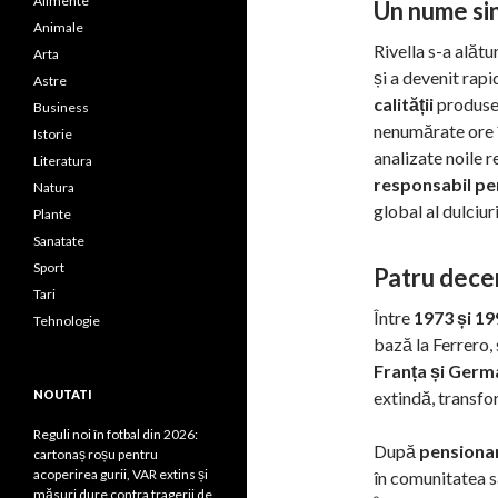
Alimente
Un nume si
Animale
Rivella s-a alăt
Arta
și a devenit rapi
Astre
calității
produsel
Business
nenumărate ore 
Istorie
analizate noile r
Literatura
responsabil pe
Natura
global al dulciuri
Plante
Sanatate
Sport
Patru decen
Tari
Între
1973 și 19
Tehnologie
bază la Ferrero,
Franța și Germ
NOUTATI
extindă, transf
Reguli noi în fotbal din 2026:
După
pensionar
cartonaș roșu pentru
acoperirea gurii, VAR extins și
în comunitatea s
măsuri dure contra tragerii de