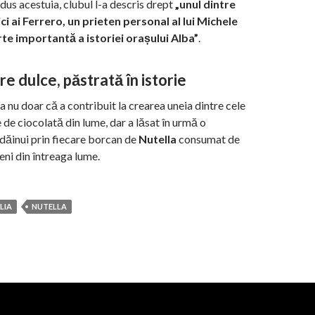
dus acestuia, clubul l-a descris drept
„unul dintre
ici ai Ferrero, un prieten personal al lui Michele
rte importantă a istoriei orașului Alba”
.
e dulce, păstrată în istorie
 nu doar că a contribuit la crearea uneia dintre cele
 de ciocolată din lume, dar a lăsat în urmă o
dăinui prin fiecare borcan de
Nutella
consumat de
ni din întreaga lume.
LIA
NUTELLA