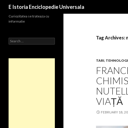
Search
E Istoria Enciclopedie Universala
Curiozitatea se trateaza cu
informatie
Tag Archives: 
Search
for:
TARI
,
TEHNOLOGI
FRANCE
CHIMIS
NUTELL
VIAȚĂ
FEBRUARY 18, 2