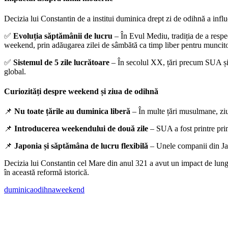
Decizia lui Constantin de a institui duminica drept zi de odihnă a influ
✅
Evoluția săptămânii de lucru
– În Evul Mediu, tradiția de a respe
weekend, prin adăugarea zilei de sâmbătă ca timp liber pentru muncito
✅
Sistemul de 5 zile lucrătoare
– În secolul XX, țări precum SUA și 
global.
Curiozități despre weekend și ziua de odihnă
📌
Nu toate țările au duminica liberă
– În multe țări musulmane, ziua
📌
Introducerea weekendului de două zile
– SUA a fost printre prim
📌
Japonia și săptămâna de lucru flexibilă
– Unele companii din Japo
Decizia lui Constantin cel Mare din anul 321 a avut un impact de lun
în această reformă istorică.
duminica
odihna
weekend