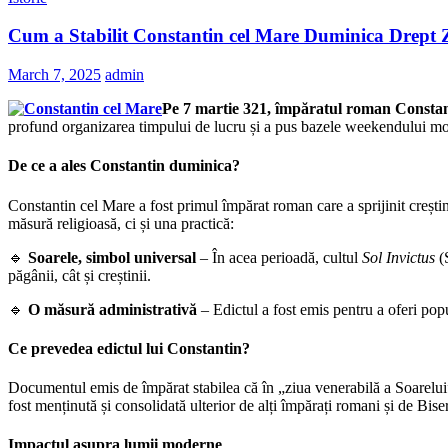
Cum a Stabilit Constantin cel Mare Duminica Drept
March 7, 2025
admin
Pe 7 martie 321, împăratul roman Constant
profund organizarea timpului de lucru și a pus bazele weekendului mo
De ce a ales Constantin duminica?
Constantin cel Mare a fost primul împărat roman care a sprijinit creștini
măsură religioasă, ci și una practică:
🔹
Soarele, simbol universal
– În acea perioadă, cultul
Sol Invictus
(S
păgânii, cât și creștinii.
🔹
O măsură administrativă
– Edictul a fost emis pentru a oferi popu
Ce prevedea edictul lui Constantin?
Documentul emis de împărat stabilea că în „ziua venerabilă a Soarelui” 
fost menținută și consolidată ulterior de alți împărați romani și de Bise
Impactul asupra lumii moderne