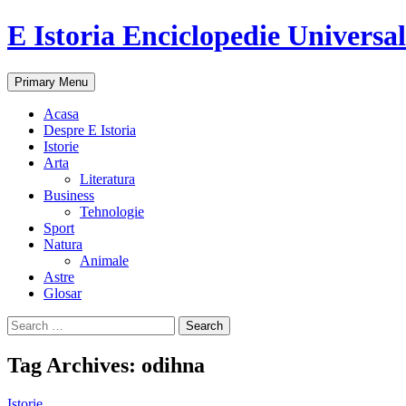
E Istoria Enciclopedie Universa
Search
Skip
Primary Menu
to
content
Acasa
Despre E Istoria
Istorie
Arta
Literatura
Business
Tehnologie
Sport
Natura
Animale
Astre
Glosar
Search
for:
Tag Archives: odihna
Istorie