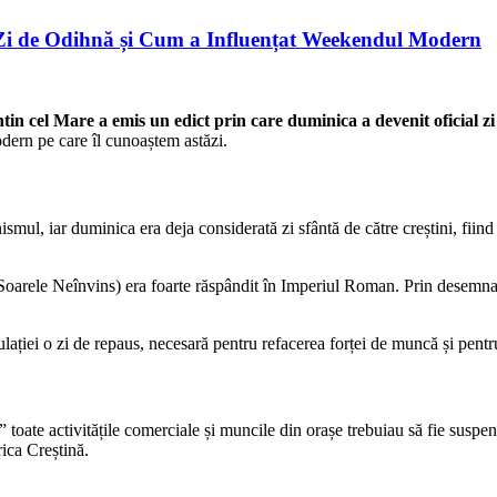
 Zi de Odihnă și Cum a Influențat Weekendul Modern
in cel Mare a emis un edict prin care duminica a devenit oficial 
dern pe care îl cunoaștem astăzi.
smul, iar duminica era deja considerată zi sfântă de către creștini, fiind z
oarele Neînvins) era foarte răspândit în Imperiul Roman. Prin desemnar
lației o zi de repaus, necesară pentru refacerea forței de muncă și pentr
toate activitățile comerciale și muncile din orașe trebuiau să fie suspen
rica Creștină.