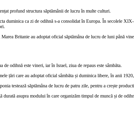
ențat profund structura săptămânii de lucru în multe culturi.
cta duminica ca zi de odihnă s-a consolidat în Europa. În secolele XIX-
ri.
Marea Britanie au adoptat oficial săptămâna de lucru de luni până viner
 de odihnă este vineri, iar în Israel, ziua de repaus este sâmbăta.
ele țări care au adoptat oficial sâmbăta și duminica libere, în anii 1920
nia testează săptămâna de lucru de patru zile, pentru a crește productiv
gă durată asupra modului în care organizăm timpul de muncă și de odihn