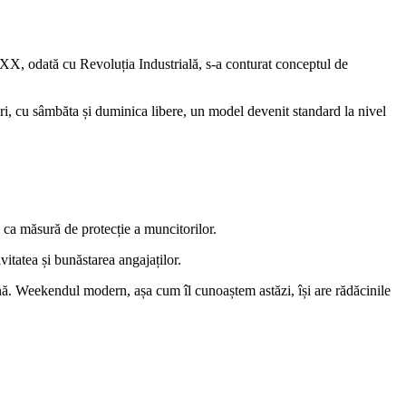
XX, odată cu Revoluția Industrială, s-a conturat conceptul de
i, cu sâmbăta și duminica libere, un model devenit standard la nivel
, ca măsură de protecție a muncitorilor.
itatea și bunăstarea angajaților.
ă. Weekendul modern, așa cum îl cunoaștem astăzi, își are rădăcinile