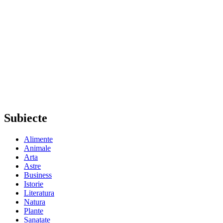
Subiecte
Alimente
Animale
Arta
Astre
Business
Istorie
Literatura
Natura
Plante
Sanatate