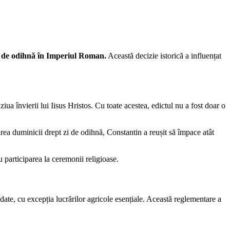
zi de odihnă în Imperiul Roman.
Această decizie istorică a influențat
iua învierii lui Iisus Hristos. Cu toate acestea, edictul nu a fost doar o
ea duminicii drept zi de odihnă, Constantin a reușit să împace atât
u participarea la ceremonii religioase.
date, cu excepția lucrărilor agricole esențiale. Această reglementare a