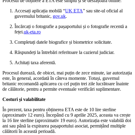
Procesul de obținere a ETA este simplu și se desfășoară online:
Accesați aplicația mobilă “
UK ETA
” sau site-ul oficial al
guvernului britanic,
gov.uk
.
Încărcați o fotografie a pașaportului și o fotografie recentă a
feței.
uk-eta.ro
Completați datele biografice și biometrice solicitate.
Răspundeți la întrebări referitoare la cazierul judiciar.
Achitați taxa aferentă.
Procesul durează, de obicei, mai puțin de zece minute, iar autorizația
este, în general, acordată în câteva momente.
Totuși, guvernul
britanic recomandă aplicarea cu cel puțin trei zile lucrătoare înainte
de călătorie, pentru a permite eventuale verificări suplimentare.
​
Costuri și valabilitate
În prezent, taxa pentru obținerea ETA este de 10 lire sterline
(aproximativ 12 euro).
Începând cu 9 aprilie 2025, aceasta va crește
la 16 lire sterline (aproximativ 19 euro).
Autorizația este valabilă doi
ani sau până la expirarea pașaportului asociat, permițând multiple
călătorii în această perioadă.
​