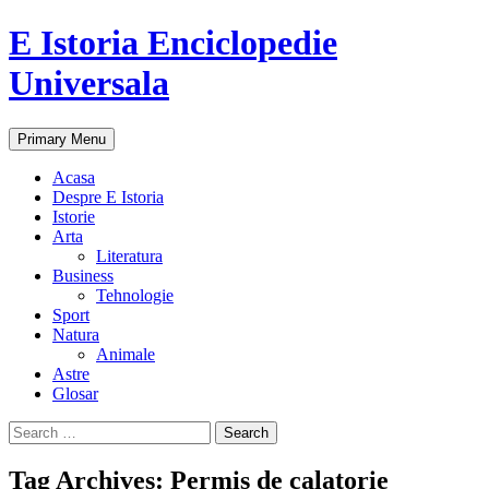
E Istoria Enciclopedie
Universala
Search
Skip
Primary Menu
to
content
Acasa
Despre E Istoria
Istorie
Arta
Literatura
Business
Tehnologie
Sport
Natura
Animale
Astre
Glosar
Search
for:
Tag Archives: Permis de calatorie