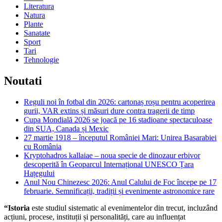
Literatura
Natura
Plante
Sanatate
Sport
Tari
Tehnologie
Noutati
Reguli noi în fotbal din 2026: cartonaș roșu pentru acoperirea
gurii, VAR extins și măsuri dure contra tragerii de timp
Cupa Mondială 2026 se joacă pe 16 stadioane spectaculoase
din SUA, Canada și Mexic
27 martie 1918 – începutul României Mari: Unirea Basarabiei
cu România
Kryptohadros kallaiae – noua specie de dinozaur erbivor
descoperită în Geoparcul Internațional UNESCO Țara
Hațegului
Anul Nou Chinezesc 2026: Anul Calului de Foc începe pe 17
februarie. Semnificații, tradiții și evenimente astronomice rare
“Istoria
este studiul sistematic al evenimentelor din trecut, incluzând
acțiuni, procese, instituții și personalități, care au influențat