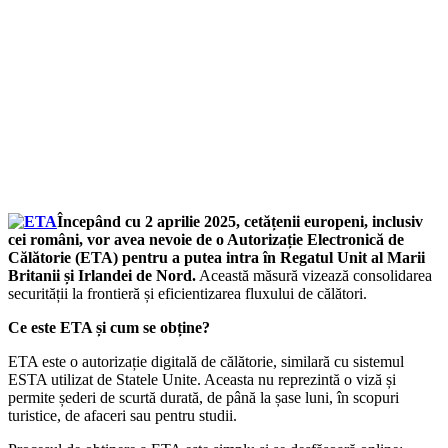
Începând cu 2 aprilie 2025, cetățenii europeni, inclusiv
cei români, vor avea nevoie de o Autorizație Electronică de
Călătorie (ETA) pentru a putea intra în Regatul Unit al Marii
Britanii și Irlandei de Nord.
Această măsură vizează consolidarea
securității la frontieră și eficientizarea fluxului de călători.
​
Ce este ETA și cum se obține?
ETA este o autorizație digitală de călătorie, similară cu sistemul
ESTA utilizat de Statele Unite.
Aceasta nu reprezintă o viză și
permite șederi de scurtă durată, de până la șase luni, în scopuri
turistice, de afaceri sau pentru studii.
​