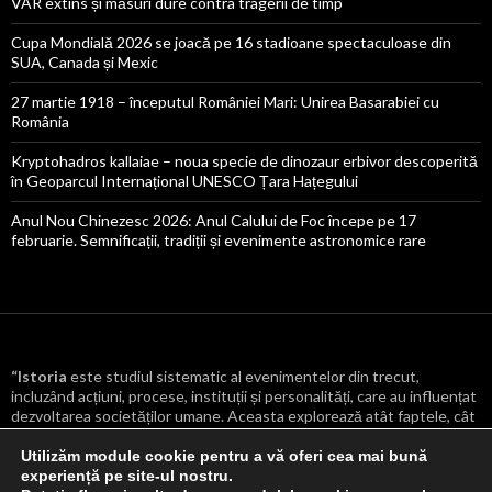
VAR extins și măsuri dure contra tragerii de timp
Cupa Mondială 2026 se joacă pe 16 stadioane spectaculoase din
SUA, Canada și Mexic
27 martie 1918 – începutul României Mari: Unirea Basarabiei cu
România
Kryptohadros kallaiae – noua specie de dinozaur erbivor descoperită
în Geoparcul Internațional UNESCO Țara Hațegului
Anul Nou Chinezesc 2026: Anul Calului de Foc începe pe 17
februarie. Semnificații, tradiții și evenimente astronomice rare
“Istoria
este studiul sistematic al evenimentelor din trecut,
incluzând acțiuni, procese, instituții și personalități, care au influențat
dezvoltarea societăților umane. Aceasta explorează atât faptele, cât
și cauzele și consecințele lor, oferind o înțelegere mai profundă a
transformărilor culturale, politice, economice și sociale care au
Utilizăm module cookie pentru a vă oferi cea mai bună
modelat lumea.
“
experiență pe site-ul nostru.