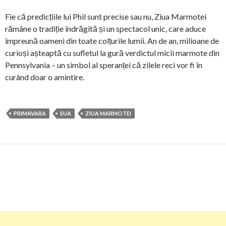
Fie că predicțiile lui Phil sunt precise sau nu, Ziua Marmotei
rămâne o tradiție îndrăgită și un spectacol unic, care aduce
împreună oameni din toate colțurile lumii. An de an, milioane de
curioși așteaptă cu sufletul la gură verdictul micii marmote din
Pennsylvania – un simbol al speranței că zilele reci vor fi în
curând doar o amintire.
PRIMAVARA
SUA
ZIUA MARMOTEI