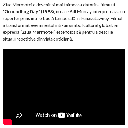
Ziua Marmotei a devenit și mai faimoasă datorită filmului
“Groundhog Day” (1993)
, în care Bill Murray interpretează un
reporter prins într-o buclă temporală în Punxsutawney. Filmul
a transformat evenimentul într-un simbol cultural global, iar
expresia “
Ziua Marmotei
” este folosită pentru a descrie
situații repetitive din viața cotidiană.