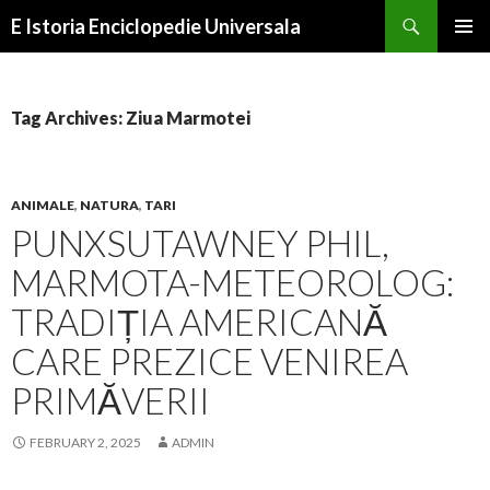
Search
E Istoria Enciclopedie Universala
SKIP
PRIMAR
TO
MENU
CONTENT
Tag Archives: Ziua Marmotei
ANIMALE
,
NATURA
,
TARI
PUNXSUTAWNEY PHIL,
MARMOTA-METEOROLOG:
TRADIȚIA AMERICANĂ
CARE PREZICE VENIREA
PRIMĂVERII
FEBRUARY 2, 2025
ADMIN