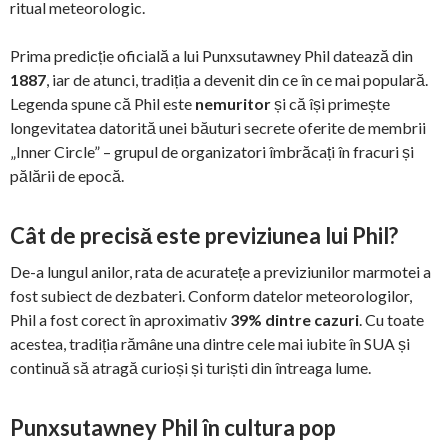
ritual meteorologic.
Prima predicție oficială a lui Punxsutawney Phil datează din
1887
, iar de atunci, tradiția a devenit din ce în ce mai populară.
Legenda spune că Phil este
nemuritor
și că își primește
longevitatea datorită unei băuturi secrete oferite de membrii
„Inner Circle” – grupul de organizatori îmbrăcați în fracuri și
pălării de epocă.
Cât de precisă este previziunea lui Phil?
De-a lungul anilor, rata de acuratețe a previziunilor marmotei a
fost subiect de dezbateri. Conform datelor meteorologilor,
Phil a fost corect în aproximativ
39% dintre cazuri
. Cu toate
acestea, tradiția rămâne una dintre cele mai iubite în SUA și
continuă să atragă curioși și turiști din întreaga lume.
Punxsutawney Phil în cultura pop