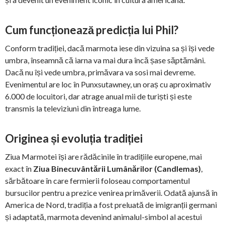
Cum funcționează predicția lui Phil?
Conform tradiției, dacă marmota iese din vizuina sa și își vede
umbra, înseamnă că iarna va mai dura încă șase săptămâni.
Dacă nu își vede umbra, primăvara va sosi mai devreme.
Evenimentul are loc în Punxsutawney, un oraș cu aproximativ
6.000 de locuitori, dar atrage anual mii de turiști și este
transmis la televiziuni din întreaga lume.
Originea și evoluția tradiției
Ziua Marmotei își are rădăcinile în tradițiile europene, mai
exact în
Ziua Binecuvântării Lumânărilor (Candlemas)
,
sărbătoare în care fermierii foloseau comportamentul
bursucilor pentru a prezice venirea primăverii. Odată ajunsă în
America de Nord, tradiția a fost preluată de imigranții germani
și adaptată, marmota devenind animalul-simbol al acestui