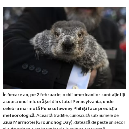
În fiecare an, pe 2 februarie, ochii americanilor sunt ațintiți
asupra unui mic orășel din statul Pennsylvania, unde
celebra marmotă Punxsutawney Phil își face predicția
meteorologică
. Această tradiție, cunoscută sub numele de
Ziua Marmotei (Groundhog Day)
, datează de peste un secol
și a devenit un eveniment iconic în cultura americană.