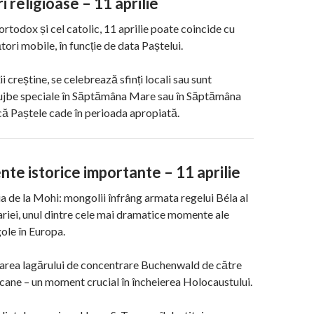
i religioase – 11 aprilie
ortodox și cel catolic, 11 aprilie poate coincide cu
ori mobile, în funcție de data Paștelui.
ții creștine, se celebrează sfinți locali sau sunt
lujbe speciale în Săptămâna Mare sau în Săptămâna
ă Paștele cade în perioada apropiată.
te istorice importante – 11 aprilie
a de la Mohi: mongolii înfrâng armata regelui Béla al
ariei, unul dintre cele mai dramatice momente ale
ole în Europa.
rarea lagărului de concentrare Buchenwald de către
cane – un moment crucial în încheierea Holocaustului.