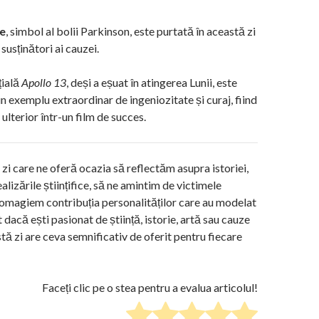
ie
, simbol al bolii Parkinson, este purtată în această zi
 susținători ai cauzei.
țială
Apollo 13
, deși a eșuat în atingerea Lunii, este
n exemplu extraordinar de ingeniozitate și curaj, fiind
ulterior într-un film de succes.
 zi care ne oferă ocazia să reflectăm asupra istoriei,
lizările științifice, să ne amintim de victimele
ă omagiem contribuția personalităților care au modelat
 dacă ești pasionat de știință, istorie, artă sau cauze
tă zi are ceva semnificativ de oferit pentru fiecare
Faceți clic pe o stea pentru a evalua articolul!