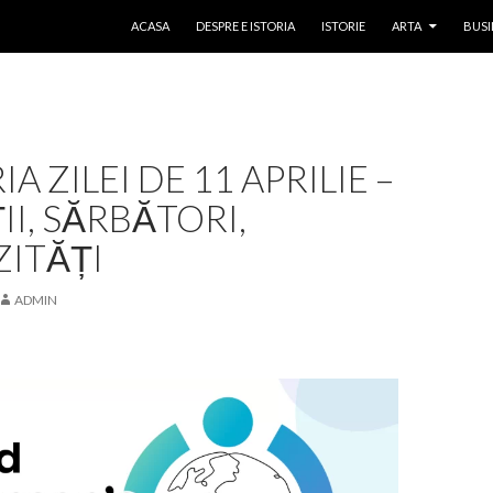
SKIP TO CONTENT
ACASA
DESPRE E ISTORIA
ISTORIE
ARTA
BUSI
IA ZILEI DE 11 APRILIE –
II, SĂRBĂTORI,
ZITĂȚI
ADMIN