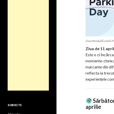
Ziua Mondială a bolii 
Ziua de 11 april
Este o zi încărca
momente-cheie pe
marcante din dif
reflecta la trecu
experiențele com
Sărbător
SUBIECTE
aprilie