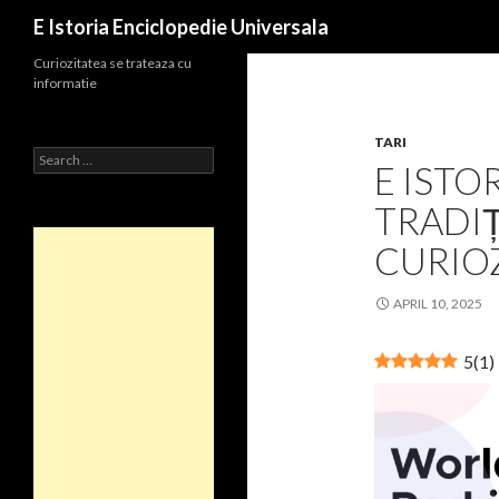
Search
E Istoria Enciclopedie Universala
Curiozitatea se trateaza cu
informatie
TARI
Search
E ISTOR
for:
TRADIȚ
CURIO
APRIL 10, 2025
5
(
1
)