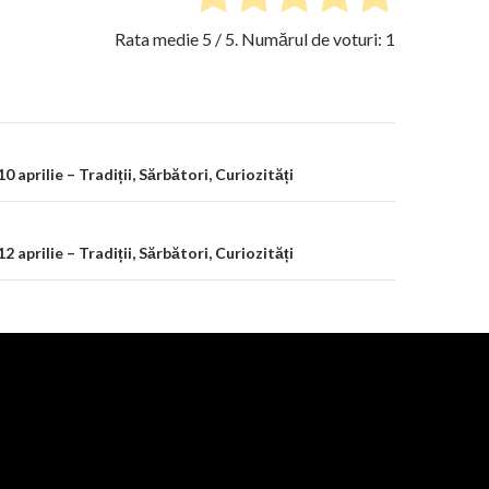
Rata medie
5
/ 5. Numărul de voturi:
1
on
 10 aprilie – Tradiții, Sărbători, Curiozități
 12 aprilie – Tradiții, Sărbători, Curiozități