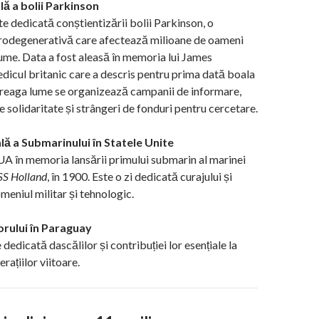
ă a bolii Parkinson
te dedicată conștientizării bolii Parkinson, o
urodegenerativă care afectează milioane de oameni
lume. Data a fost aleasă în memoria lui James
dicul britanic care a descris pentru prima dată boala
ntreaga lume se organizează campanii de informare,
 solidaritate și strângeri de fonduri pentru cercetare.
lă a Submarinului în Statele Unite
A în memoria lansării primului submarin al marinei
S Holland
, în 1900. Este o zi dedicată curajului și
omeniul militar și tehnologic.
rului în Paraguay
edicată dascălilor și contribuției lor esențiale la
rațiilor viitoare.