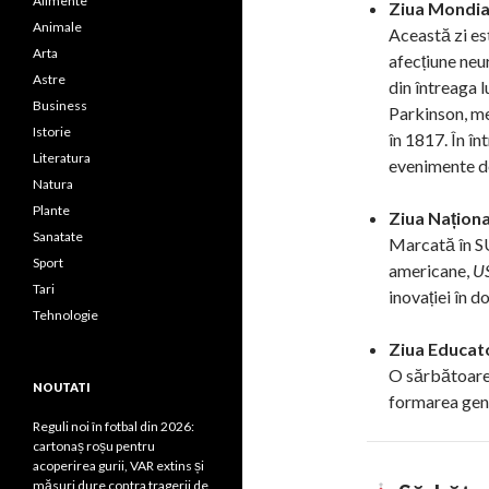
Alimente
Ziua Mondial
Animale
Această zi es
Arta
afecțiune ne
Astre
din întreaga 
Business
Parkinson, me
Istorie
în 1817. În î
Literatura
evenimente de
Natura
Plante
Ziua Naționa
Sanatate
Marcată în SU
Sport
americane,
US
Tari
inovației în d
Tehnologie
Ziua Educato
O sărbătoare d
NOUTATI
formarea gene
Reguli noi în fotbal din 2026:
cartonaș roșu pentru
acoperirea gurii, VAR extins și
măsuri dure contra tragerii de