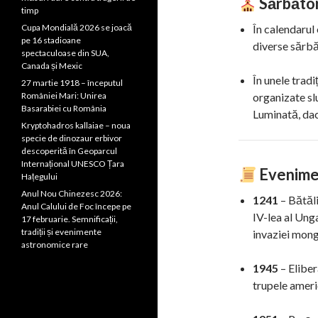
Sărbător
timp
Cupa Mondială 2026 se joacă
În calendarul 
pe 16 stadioane
diverse sărbăt
spectaculoase din SUA,
Canada și Mexic
În unele tradi
27 martie 1918 – începutul
României Mari: Unirea
organizate s
Basarabiei cu România
Luminată, dac
Kryptohadros kallaiae – noua
specie de dinozaur erbivor
descoperită în Geoparcul
Internațional UNESCO Țara
Evenimen
Hațegului
Anul Nou Chinezesc 2026:
1241
– Bătăli
Anul Calului de Foc începe pe
IV-lea al Ung
17 februarie. Semnificații,
tradiții și evenimente
invaziei mong
astronomice rare
1945
– Elibe
trupele ameri