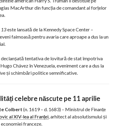
intele american Harry S. Truman îl destituie pe
glas MacArthur din funcția de comandant al forțelor
ea.
 13
este lansată de la Kennedy Space Center –
eveni faimoasă pentru avaria care aproape a dus la un
al.
 declanșată tentativa de lovitură de stat împotriva
 Hugo Chávez în Venezuela, eveniment care a dus la
ve și schimbări politice semnificative.
ități celebre născute pe 11 aprilie
te Colbert
(n. 1619 – d. 1683) – Ministrul de Finanțe
vic al XIV-lea al Franței
, arhitect al absolutismului și
 economiei franceze.