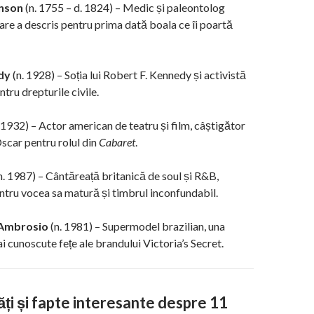
nson
(n. 1755 – d. 1824) – Medic și paleontolog
care a descris pentru prima dată boala ce îi poartă
dy
(n. 1928) – Soția lui Robert F. Kennedy și activistă
tru drepturile civile.
 1932) – Actor american de teatru și film, câștigător
Oscar pentru rolul din
Cabaret
.
n. 1987) – Cântăreață britanică de soul și R&B,
tru vocea sa matură și timbrul inconfundabil.
 Ambrosio
(n. 1981) – Supermodel brazilian, una
i cunoscute fețe ale brandului Victoria’s Secret.
ăți și fapte interesante despre 11