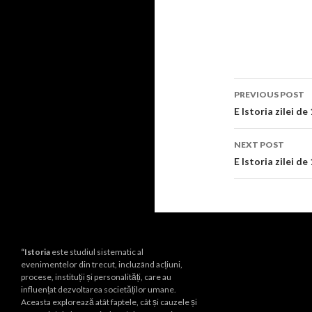
Post
PREVIOUS POST
navigati
E Istoria zilei de
NEXT POST
E Istoria zilei de
“Istoria
este studiul sistematic al
evenimentelor din trecut, incluzând acțiuni,
procese, instituții și personalități, care au
influențat dezvoltarea societăților umane.
Aceasta explorează atât faptele, cât și cauzele și