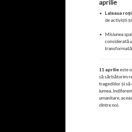
aprilie
Laleaua roș
de activiști și
Misiunea spa
considerată u
transformată 
11 aprilie
este o
să sărbătorim rea
tragediilor și s
lumea. Indiferent
umanitare, aceas
dintre noi.