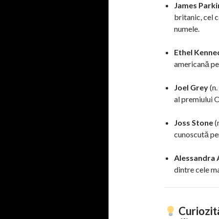
James Parki
britanic, cel 
numele.
Ethel Kenne
americană pen
Joel Grey
(n.
al premiului 
Joss Stone
(
cunoscută pen
Alessandra
dintre cele ma
Curiozit