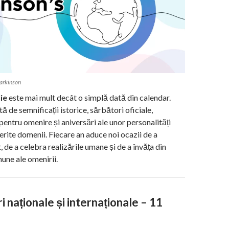
Parkinson
ie
este mai mult decât o simplă dată din calendar.
tă de semnificații istorice, sărbători oficiale,
ntru omenire și aniversări ale unor personalități
erite domenii. Fiecare an aduce noi ocazii de a
t, de a celebra realizările umane și de a învăța din
une ale omenirii.
i naționale și internaționale – 11