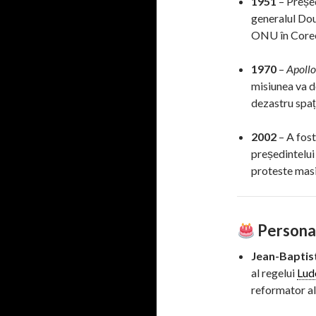
1951
– Președ
generalul Dou
ONU în Core
1970
–
Apollo
misiunea va d
dezastru spați
2002
– A fost
președintelui
proteste masi
Personal
Jean-Baptis
al regelui
Ludo
reformator al