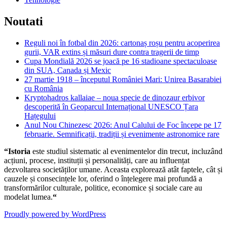
Noutati
Reguli noi în fotbal din 2026: cartonaș roșu pentru acoperirea
gurii, VAR extins și măsuri dure contra tragerii de timp
Cupa Mondială 2026 se joacă pe 16 stadioane spectaculoase
din SUA, Canada și Mexic
27 martie 1918 – începutul României Mari: Unirea Basarabiei
cu România
Kryptohadros kallaiae – noua specie de dinozaur erbivor
descoperită în Geoparcul Internațional UNESCO Țara
Hațegului
Anul Nou Chinezesc 2026: Anul Calului de Foc începe pe 17
februarie. Semnificații, tradiții și evenimente astronomice rare
“Istoria
este studiul sistematic al evenimentelor din trecut, incluzând
acțiuni, procese, instituții și personalități, care au influențat
dezvoltarea societăților umane. Aceasta explorează atât faptele, cât și
cauzele și consecințele lor, oferind o înțelegere mai profundă a
transformărilor culturale, politice, economice și sociale care au
modelat lumea.
“
Proudly powered by WordPress