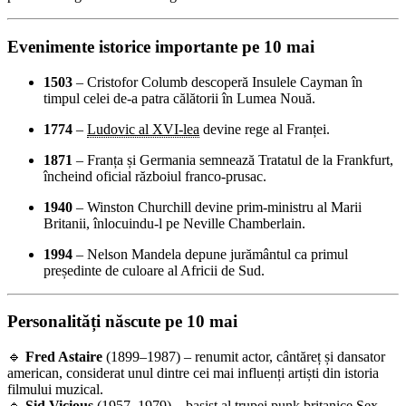
Evenimente istorice importante pe 10 mai
1503
– Cristofor Columb descoperă Insulele Cayman în
timpul celei de-a patra călătorii în Lumea Nouă.
1774
–
Ludovic al XVI-lea
devine rege al Franței.
1871
– Franța și Germania semnează Tratatul de la Frankfurt,
încheind oficial războiul franco-prusac.
1940
– Winston Churchill devine prim-ministru al Marii
Britanii, înlocuindu-l pe Neville Chamberlain.
1994
– Nelson Mandela depune jurământul ca primul
președinte de culoare al Africii de Sud.
Personalități născute pe 10 mai
🔹
Fred Astaire
(1899–1987) – renumit actor, cântăreț și dansator
american, considerat unul dintre cei mai influenți artiști din istoria
filmului muzical.
🔹
Sid Vicious
(1957–1979) – basist al trupei punk britanice Sex