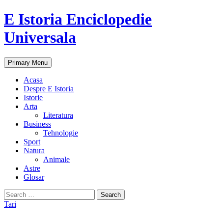
E Istoria Enciclopedie
Universala
Search
Skip
Primary Menu
to
content
Acasa
Despre E Istoria
Istorie
Arta
Literatura
Business
Tehnologie
Sport
Natura
Animale
Astre
Glosar
Search
for:
Tari