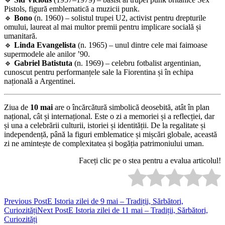
Pistols, figură emblematică a muzicii punk.
🔹
Bono
(n. 1960) – solistul trupei U2, activist pentru drepturile
omului, laureat al mai multor premii pentru implicare socială și
umanitară.
🔹
Linda Evangelista
(n. 1965) – unul dintre cele mai faimoase
supermodele ale anilor ’90.
🔹
Gabriel Batistuta
(n. 1969) – celebru fotbalist argentinian,
cunoscut pentru performanțele sale la Fiorentina și în echipa
națională a Argentinei.
Ziua de
10 mai
are o încărcătură simbolică deosebită, atât în plan
național, cât și internațional. Este o zi a memoriei și a reflecției, dar
și una a celebrării culturii, istoriei și identității. De la regalitate și
independență, până la figuri emblematice și mișcări globale, această
zi ne amintește de complexitatea și bogăția patrimoniului uman.
Faceți clic pe o stea pentru a evalua articolul!
Post
Previous Post
E Istoria zilei de 9 mai – Tradiții, Sărbători,
Curiozități
Next Post
E Istoria zilei de 11 mai – Tradiții, Sărbători,
navigation
Curiozități