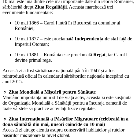
10 mai este una dintre cele mai importante date din istoria României,
sărbătorită drept
Ziua Regalității
. Aceasta marchează trei
evenimente fundamentale:
10 mai 1866 – Carol I intră în București ca domnitor al
României;
10 mai 1877 – este proclamată
Independența de stat
față de
Imperiul Otoman;
10 mai 1881 – România este proclamată
Regat
, iar Carol I
devine primul rege.
Această zi a fost sărbătoare națională până în 1947 și a fost
reintrodusă oficial în calendarul sărbătorilor naționale începând cu
anul 2015.
🔹
Ziua Mondială a Mișcării pentru Sănătate
Marcând importanța unui stil de viață activ, această zi este susținută
de Organizația Mondială a Sănătății pentru a încuraja oamenii de
toate vârstele să practice activități fizice regulate.
🔹
Ziua Internațională a Păsărilor Migratoare (celebrată în a
doua sâmbătă din mai, uneori coincide cu 10 mai)
Această zi atrage atenția asupra conservării habitatelor și rutelor
păsărilor migratoare la nivel global.