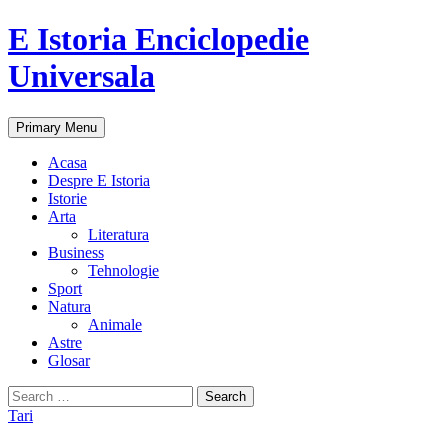
E Istoria Enciclopedie
Universala
Search
Skip
Primary Menu
to
content
Acasa
Despre E Istoria
Istorie
Arta
Literatura
Business
Tehnologie
Sport
Natura
Animale
Astre
Glosar
Search
for:
Tari