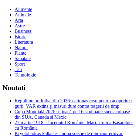
Alimente
Animale
Arta
Astre
Business
Istorie
Literatura
Natura
Plante
Sanatate
Sport
Tari
Tehnologie
Noutati
Reguli noi în fotbal din 2026: cartonaș roșu pentru acoperirea
gurii, VAR extins și măsuri dure contra tragerii de timp
Cupa Mondială 2026 se joacă pe 16 stadioane spectaculoase
din SUA, Canada și Mexic
27 martie 1918 – începutul României Mari: Unirea Basarabiei
cu România
Kryptohadros kallaiae – noua specie de dinozaur erbivor