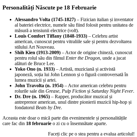
Personalități Născute pe 18 Februarie
Alessandro Volta (1745-1827)
– Fizician italian și inventator
al bateriei electrice, numele său fiind folosit pentru unitatea de
măsură a tensiunii electrice (
volt
).
Louis Comfort Tiffany (1848-1933)
– Celebru artist
american, cunoscut pentru vitraliile sale și pentru dezvoltarea
stilului Art Nouveau.
Shih Kien (1913-2009)
– Actor de origine chineză, cunoscut
pentru rolul său din filmul
Enter the Dragon
, unde a jucat
alături de Bruce Lee.
Yoko Ono (n. 1933)
– Artistă, muziciană și activistă
japoneză, soția lui John Lennon și o figură controversată în
lumea muzicii și artei.
John Travolta (n. 1954)
– Actor american celebru pentru
rolurile sale din
Grease
,
Pulp Fiction
și
Saturday Night Fever
.
Dr. Dre (n. 1965)
– Rapper, producător muzical și
antreprenor american, unul dintre pionierii muzicii hip-hop și
fondatorul
Beats by Dre
.
Aceasta este doar o mică parte din evenimentele și personalitățile
care fac din
18 februarie
o zi cu o însemnătate aparte.
Faceți clic pe o stea pentru a evalua articolul!