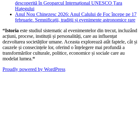
descoperită în Geoparcul Internațional UNESCO Țara
Hațegului
Anul Nou Chinezesc 2026: Anul Calului de Foc începe pe 17
februarie. Semnificații, tradiții și evenimente astronomice rare
“Istoria
este studiul sistematic al evenimentelor din trecut, incluzând
acțiuni, procese, instituții și personalități, care au influențat
dezvoltarea societăților umane. Aceasta explorează atât faptele, cât și
cauzele și consecințele lor, oferind o înțelegere mai profundă a
transformărilor culturale, politice, economice și sociale care au
modelat lumea.
“
Proudly powered by WordPress