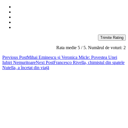
Trimite Rating
Rata medie
5
/ 5. Numărul de voturi:
2
Post
Previous Post
Mihai Eminescu și Veronica Micle: Povestea Unei
Iubiri Nemuritoare
Next Post
Francesco Rivella, chimistul din spatele
navigation
Nutella, a încetat din viață