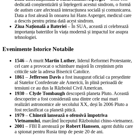
dedicată conștientizării și înțelegerii acestui sindrom, o formă
de autism care afectează interacțiunea socială și comunicarea.
Data a fost aleasă în onoarea lui Hans Asperger, medicul care
a descris pentru prima dată acest sindrom.
Ziua Națională a Bateriei
– În SUA, această zi celebrează
importanța bateriilor în viața modernă și impactul lor asupra
tehnologiei.
Evenimente Istorice Notabile
1546
– A murit
Martin Luther
, liderul Reformei Protestante,
cel care a provocat o schimbare majoră în creștinism prin
criticile sale la adresa Bisericii Catolice.
1861
–
Jefferson Davis
a fost inaugurat oficial ca președinte
al Statelor Confederate ale Americii, în plină perioadă de
tensiuni ce au dus la Războiul Civil American.
1930
–
Clyde Tombaugh
descoperă planeta Pluto. Această
descoperire a fost considerată una dintre cele mai mari
realizări astronomice ale secolului XX, deși în 2006 Pluto a
fost reclasificat ca planetă pitică.
1979
–
Chinezii lansează o ofensivă împotriva
Vietnamului
, marcând începutul Războiului chino-vietnamez.
2001
– FBI îl arestează pe
Robert Hanssen
, agent dublu care
a spionat pentru Rusia timp de peste 20 de ani.