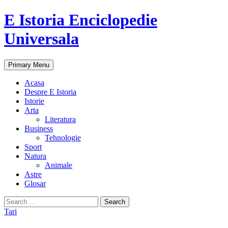
E Istoria Enciclopedie
Universala
Search
Skip
Primary Menu
to
content
Acasa
Despre E Istoria
Istorie
Arta
Literatura
Business
Tehnologie
Sport
Natura
Animale
Astre
Glosar
Search
for:
Tari