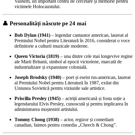
Vashem, un important centru de cercetare și memorie pentru
victimele Holocaustului.
👤 Personalități născute pe 24 mai
Bob Dylan (1941)
– legendar cantautor american, laureat al
Premiului Nobel pentru Literatură în 2016, considerat o voce
definitorie a culturii muzicale moderne.
Queen Victoria (1819)
– una dintre cele mai longevive regine
ale Marii Britanii, simbol al epocii victoriene, marcată de
industrializare și expansiune colonială.
Joseph Brodsky (1940)
– poet și eseist rus-american, laureat
al Premiului Nobel pentru Literatură în 1987, exilat din
Uniunea Sovietică pentru viziunile sale artistice.
Priscilla Presley (1945)
– actriță americană și fosta soție a
legendarului Elvis Presley, cunoscută și pentru implicarea în
administrarea moștenirii artistului.
Tommy Chong (1938)
– actor, regizor și comediant
canadian, faimos pentru comedia „Cheech & Chong”.