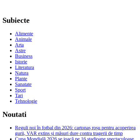
Subiecte
Alimente
Animale
Arta
Astre
Business
Istorie
Literatura
Natura
Plante
Sanatate
Sport
Tari
Tehnologie
Noutati
Reguli noi în fotbal din 2026: cartonaș roșu pentru acoperirea
gurii, VAR extins și măsuri dure contra tragerii de timp
Cupa Mondială 2026 se joacă pe 16 stadioane spectaculoase