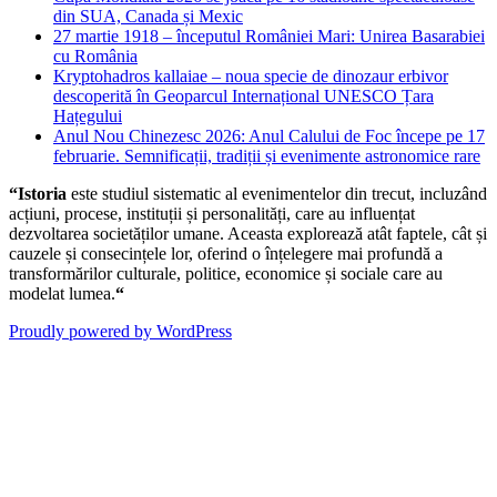
din SUA, Canada și Mexic
27 martie 1918 – începutul României Mari: Unirea Basarabiei
cu România
Kryptohadros kallaiae – noua specie de dinozaur erbivor
descoperită în Geoparcul Internațional UNESCO Țara
Hațegului
Anul Nou Chinezesc 2026: Anul Calului de Foc începe pe 17
februarie. Semnificații, tradiții și evenimente astronomice rare
“Istoria
este studiul sistematic al evenimentelor din trecut, incluzând
acțiuni, procese, instituții și personalități, care au influențat
dezvoltarea societăților umane. Aceasta explorează atât faptele, cât și
cauzele și consecințele lor, oferind o înțelegere mai profundă a
transformărilor culturale, politice, economice și sociale care au
modelat lumea.
“
Proudly powered by WordPress