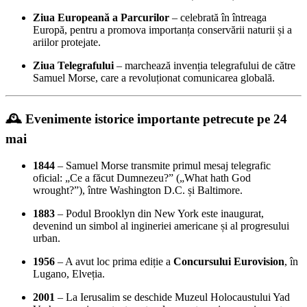
Ziua Europeană a Parcurilor
– celebrată în întreaga
Europă, pentru a promova importanța conservării naturii și a
ariilor protejate.
Ziua Telegrafului
– marchează invenția telegrafului de către
Samuel Morse, care a revoluționat comunicarea globală.
🕰️ Evenimente istorice importante petrecute pe 24
mai
1844
– Samuel Morse transmite primul mesaj telegrafic
oficial: „Ce a făcut Dumnezeu?” („What hath God
wrought?”), între Washington D.C. și Baltimore.
1883
– Podul Brooklyn din New York este inaugurat,
devenind un simbol al ingineriei americane și al progresului
urban.
1956
– A avut loc prima ediție a
Concursului Eurovision
, în
Lugano, Elveția.
2001
– La Ierusalim se deschide Muzeul Holocaustului Yad