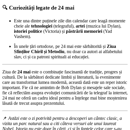
🔍 Curiozități legate de 24 mai
Este una dintre puținele zile din calendar care leagă momente
cheie ale
tehnologiei
(telegraful),
artei
(muzica lui Dylan),
istoriei politice
(Victoria) și
păstrării memoriei
(Yad
Vashem).
În unele țări ortodoxe, pe 24 mai este sărbătorită și
Ziua
Sfinților Chiril și Metodiu
, nu doar ca autori ai alfabetului
slav, ci și ca patroni spirituali ai educației.
Ziua de
24 mai
este o combinație fascinantă de tradiție, progres și
cultură. De la sărbători dedicate limbii și literaturii, la evenimente
care au transformat lumea modernă, această dată este un reper istoric
important. Fie că ne amintim de Bob Dylan și mesajele sale sociale,
fie că reflectăm asupra evoluției comunicării de la telegraf la internet,
24 mai ne oferă un cadru ideal pentru a înțelege mai bine moștenirea
lăsată de trecut asupra prezentului.
📌
Astăzi este o zi potrivită pentru a descoperi un cântec clasic, a
vizita un parc natural sau a citi câteva versuri ale unui laureat
Nobel. Istoria nu este doar în cărți, ci și în faptele celor care s-au