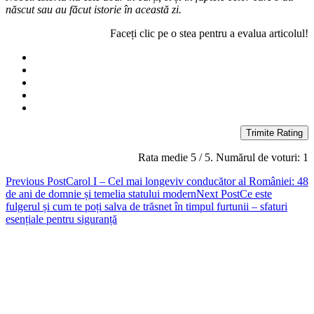
născut sau au făcut istorie în această zi.
Faceți clic pe o stea pentru a evalua articolul!
Trimite Rating
Rata medie
5
/ 5. Numărul de voturi:
1
Post
Previous Post
Carol I – Cel mai longeviv conducător al României: 48
de ani de domnie și temelia statului modern
Next Post
Ce este
navigation
fulgerul și cum te poți salva de trăsnet în timpul furtunii – sfaturi
esențiale pentru siguranță