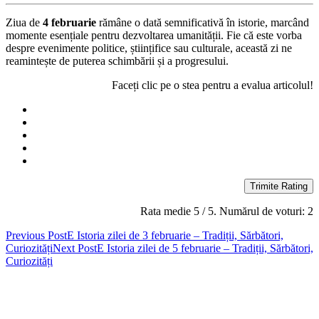
Ziua de
4 februarie
rămâne o dată semnificativă în istorie, marcând
momente esențiale pentru dezvoltarea umanității. Fie că este vorba
despre evenimente politice, științifice sau culturale, această zi ne
reamintește de puterea schimbării și a progresului.
Faceți clic pe o stea pentru a evalua articolul!
Trimite Rating
Rata medie
5
/ 5. Numărul de voturi:
2
Post
Previous Post
E Istoria zilei de 3 februarie – Tradiții, Sărbători,
Curiozități
Next Post
E Istoria zilei de 5 februarie – Tradiții, Sărbători,
navigation
Curiozități