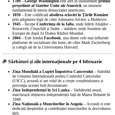
1789
–
George Washington
este ales în unanimitate
primul
președinte al Statelor Unite ale Americii
, un moment
fundamental în istoria democrației americane.
1859
– Este codificată
abolirea sclaviei în Țările Române
prin adoptarea legii de către Adunarea Ad-hoc a Moldovei.
1945
– Începe
Conferința de la Ialta
, unde liderii Aliaților –
Roosevelt, Churchill și Stalin – stabilesc noile frontiere ale
Europei de după Al Doilea Război Mondial.
2004
– Este fondat
Facebook
, una dintre cele mai influente
platforme de socializare din lume, de către Mark Zuckerberg
și colegii săi de la Universitatea Harvard.
🎉 Sărbători și zile internaționale pe 4 februarie
Ziua Mondială a Luptei Împotriva Cancerului
– Stabilită
de Uniunea Internațională pentru Controlul Cancerului
(UICC), această zi are rolul de a crește conștientizarea și
prevenția acestei boli devastatoare.
Ziua Independenței în Sri Lanka
– Sărbătorită anual,
marchează obținerea independenței față de Marea Britanie în
1948.
Ziua Națională a Muncitorilor în Angola
– Această zi este
dedicată drepturilor și contribuției muncitorilor la dezvoltarea
țării.