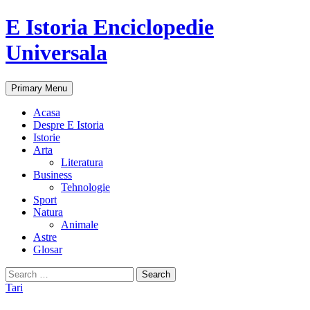
E Istoria Enciclopedie
Universala
Search
Skip
Primary Menu
to
content
Acasa
Despre E Istoria
Istorie
Arta
Literatura
Business
Tehnologie
Sport
Natura
Animale
Astre
Glosar
Search
for:
Tari