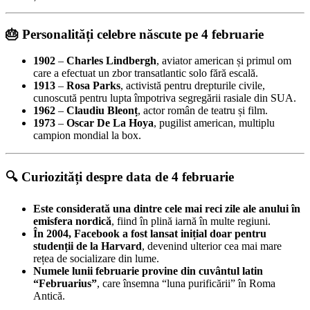
🎂 Personalități celebre născute pe 4 februarie
1902
–
Charles Lindbergh
, aviator american și primul om
care a efectuat un zbor transatlantic solo fără escală.
1913
–
Rosa Parks
, activistă pentru drepturile civile,
cunoscută pentru lupta împotriva segregării rasiale din SUA.
1962
–
Claudiu Bleonț
, actor român de teatru și film.
1973
–
Oscar De La Hoya
, pugilist american, multiplu
campion mondial la box.
🔍 Curiozități despre data de 4 februarie
Este considerată una dintre cele mai reci zile ale anului în
emisfera nordică
, fiind în plină iarnă în multe regiuni.
În 2004, Facebook a fost lansat inițial doar pentru
studenții de la Harvard
, devenind ulterior cea mai mare
rețea de socializare din lume.
Numele lunii februarie provine din cuvântul latin
“Februarius”
, care însemna “luna purificării” în Roma
Antică.