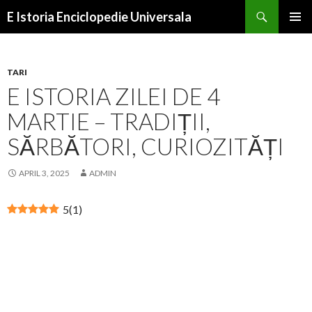
Search
E Istoria Enciclopedie Universala
SKIP
PRIMAR
TO
MENU
CONTENT
TARI
E ISTORIA ZILEI DE 4
MARTIE – TRADIȚII,
SĂRBĂTORI, CURIOZITĂȚI
APRIL 3, 2025
ADMIN
5
(
1
)