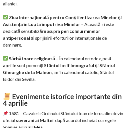
alianței.
Ziua Internațională pentru Conștientizarea Minelor și
Asistența în Lupta împotriva Minelor
– Această zi este
dedicată sensibilizării asupra
pericolului minelor
antipersonal
și sprijinirii eforturilor internaționale de
deminare.
Sărbătoare religioasă
– În calendarul ortodox, pe
4
aprilie
sunt pomeniți
Sfântul Iosif Imnograful și Sfântul
Gheorghe de la Maleon
, iar în calendarul catolic, Sfântul
Isidor din Sevilla.
Evenimente istorice importante din
4 aprilie
1581
– Cavalerii Ordinului Sfântului Ioan de Ierusalim devin
oficial
suverani ai Maltei
, după acordul încheiat cu regele
Spaniei,
Filip al II-lea
.