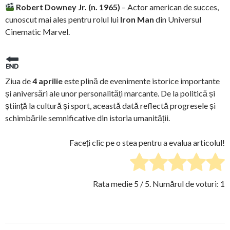
Robert Downey Jr. (n. 1965)
– Actor american de succes,
cunoscut mai ales pentru rolul lui
Iron Man
din Universul
Cinematic Marvel.
Ziua de
4 aprilie
este plină de evenimente istorice importante
și aniversări ale unor personalități marcante. De la politică și
știință la cultură și sport, această dată reflectă progresele și
schimbările semnificative din istoria umanității.
Faceți clic pe o stea pentru a evalua articolul!
Rata medie
5
/ 5. Numărul de voturi:
1