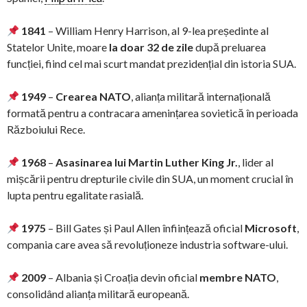
1841
– William Henry Harrison, al 9-lea președinte al
Statelor Unite, moare
la doar 32 de zile
după preluarea
funcției, fiind cel mai scurt mandat prezidențial din istoria SUA.
1949
–
Crearea NATO
, alianța militară internațională
formată pentru a contracara amenințarea sovietică în perioada
Războiului Rece.
1968
–
Asasinarea lui Martin Luther King Jr.
, lider al
mișcării pentru drepturile civile din SUA, un moment crucial în
lupta pentru egalitate rasială.
1975
– Bill Gates și Paul Allen înființează oficial
Microsoft
,
compania care avea să revoluționeze industria software-ului.
2009
– Albania și Croația devin oficial
membre NATO
,
consolidând alianța militară europeană.