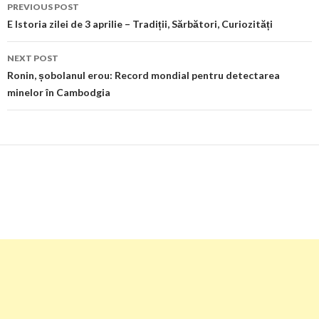
Post
PREVIOUS POST
navigation
E Istoria zilei de 3 aprilie – Tradiții, Sărbători, Curiozități
NEXT POST
Ronin, șobolanul erou: Record mondial pentru detectarea
minelor în Cambodgia