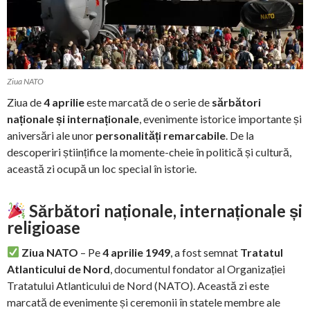
Ziua NATO
Ziua de
4 aprilie
este marcată de o serie de
sărbători
naționale și internaționale
, evenimente istorice importante și
aniversări ale unor
personalități remarcabile
. De la
descoperiri științifice la momente-cheie în politică și cultură,
această zi ocupă un loc special în istorie.
Sărbători naționale, internaționale și
religioase
Ziua NATO
– Pe
4 aprilie 1949
, a fost semnat
Tratatul
Atlanticului de Nord
, documentul fondator al Organizației
Tratatului Atlanticului de Nord (NATO). Această zi este
marcată de evenimente și ceremonii în statele membre ale