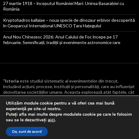
27 martie 1918 – începutul României Mari: Unirea Basarabiei cu
România
Kryptohadros kallaiae – noua specie de dinozaur erbivor descoperită
în Geoparcul Internațional UNESCO Țara Hațegului
Anul Nou Chinezesc 2026: Anul Calului de Foc începe pe 17
februarie. Semnificații, tradiții și evenimente astronomice rare
“Istoria
este studiul sistematic al evenimentelor din trecut,
incluzând acțiuni, procese, instituții și personalități, care au influențat
dezvoltarea societăților umane. Aceasta explorează atât faptele, cât
și cauzele și consecințele lor, oferind o înțelegere mai profundă a
Utilizăm module cookie pentru a vă oferi cea mai bună
transformărilor culturale, politice, economice și sociale care au
experiență pe site-ul nostru.
modelat lumea.
“
Puteți afla mai multe despre modulele cookie pe care le folosim
sau sa le dezactivați
aici
.
Da, sunt de acord
Proudly powered by WordPress