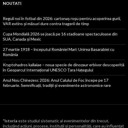
NOUTATI
Reguli noi în fotbal din 2026: cartonaș roșu pentru acoperirea gurii,
VAR extins și măsuri dure contra tragerii de timp
Cupa Mondială 2026 se joacă pe 16 stadioane spectaculoase din
SUA, Canada și Mexic
27 martie 1918 – începutul României Mari: Unirea Basarabiei cu
România
Kryptohadros kallaiae – noua specie de dinozaur erbivor descoperită
în Geoparcul Internațional UNESCO Țara Hațegului
Anul Nou Chinezesc 2026: Anul Calului de Foc începe pe 17
februarie. Semnificații, tradiții și evenimente astronomice rare
“Istoria
este studiul sistematic al evenimentelor din trecut,
incluzând acțiuni, procese, instituții și personalități, care au influențat