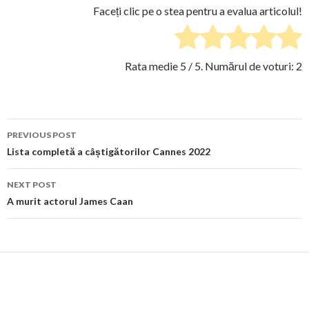
Faceți clic pe o stea pentru a evalua articolul!
Rata medie
5
/ 5. Numărul de voturi:
2
Post
PREVIOUS POST
navigation
Lista completă a câștigătorilor Cannes 2022
NEXT POST
A murit actorul James Caan