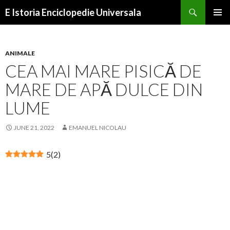
Search
E Istoria Enciclopedie Universala
SKIP
PRIMAR
TO
MENU
CONTENT
ANIMALE
CEA MAI MARE PISICĂ DE
MARE DE APĂ DULCE DIN
LUME
JUNE 21, 2022
EMANUEL NICOLAU
5
(
2
)