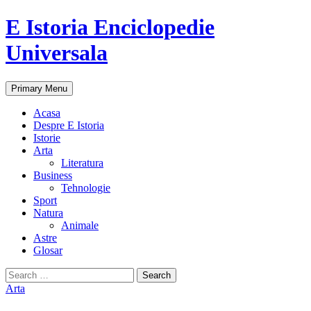
E Istoria Enciclopedie
Universala
Search
Skip
Primary Menu
to
content
Acasa
Despre E Istoria
Istorie
Arta
Literatura
Business
Tehnologie
Sport
Natura
Animale
Astre
Glosar
Search
for:
Arta