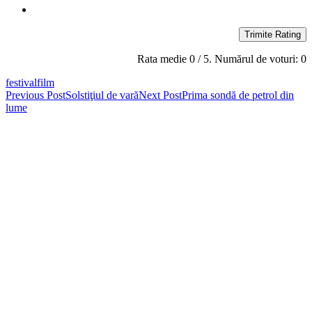
Trimite Rating
Rata medie
0
/ 5. Numărul de voturi:
0
festival
film
Post
Previous Post
Solstiţiul de vară
Next Post
Prima sondă de petrol din
lume
navigation