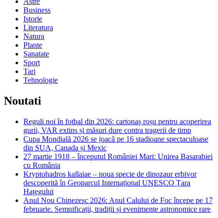
Astre
Business
Istorie
Literatura
Natura
Plante
Sanatate
Sport
Tari
Tehnologie
Noutati
Reguli noi în fotbal din 2026: cartonaș roșu pentru acoperirea
gurii, VAR extins și măsuri dure contra tragerii de timp
Cupa Mondială 2026 se joacă pe 16 stadioane spectaculoase
din SUA, Canada și Mexic
27 martie 1918 – începutul României Mari: Unirea Basarabiei
cu România
Kryptohadros kallaiae – noua specie de dinozaur erbivor
descoperită în Geoparcul Internațional UNESCO Țara
Hațegului
Anul Nou Chinezesc 2026: Anul Calului de Foc începe pe 17
februarie. Semnificații, tradiții și evenimente astronomice rare